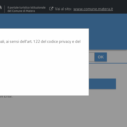
Vai al sito:
www.comune.matera.it
li, ai sensi dell'art. 122 del codice privacy e del
CERCA
:
ll'Ente.