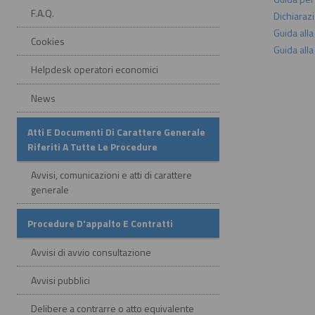
F.A.Q.
Dichiarazi
Guida all
Cookies
Guida all
Helpdesk operatori economici
News
Atti E Documenti Di Carattere Generale
Riferiti A Tutte Le Procedure
Avvisi, comunicazioni e atti di carattere
generale
Procedure D'appalto E Contratti
Avvisi di avvio consultazione
Avvisi pubblici
Delibere a contrarre o atto equivalente