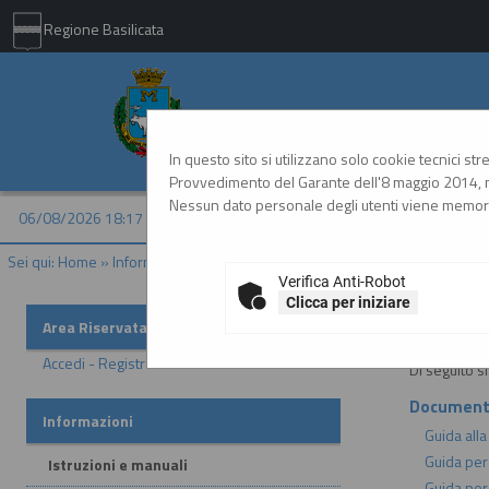
Regione Basilicata
Comune di Matera - 
In questo sito si utilizzano solo cookie tecnici st
Provvedimento del Garante dell'8 maggio 2014, n
Nessun dato personale degli utenti viene memori
06/08/2026 18:17
Sei qui:
Home
»
Informazioni
»
Istruzioni e manuali
Verifica Anti-Robot
Clicca per iniziare
Istruzion
Area Riservata
Accedi - Registrati
Di seguito s
Document
Informazioni
Guida alla
Guida per
Istruzioni e manuali
Guida per 