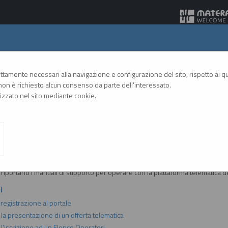
Gare Telematiche
rettamente necessari alla navigazione e configurazione del sito, rispetto ai qua
on è richiesto alcun consenso da parte dell'interessato.
zzato nel sito mediante cookie.
A
A
GRAFICA
TESTO
ALTO CONTRASTO
A
i e manuali
i riportano i manuali di supporto per operare con la piattaforma telematica de
i
 registrazione al portale
 la presentazione di un'offerta telematica
l'iscrizione ad un Elenco Operatori