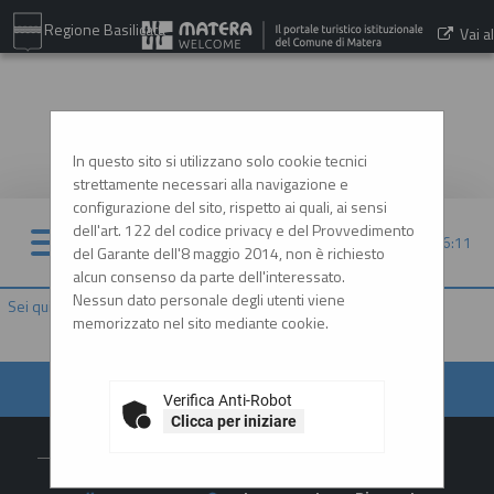
Regione Basilicata
Vai al
sito:
www.comune.matera.it
In questo sito si utilizzano solo cookie tecnici
strettamente necessari alla navigazione e
configurazione del sito, rispetto ai quali, ai sensi
dell'art. 122 del codice privacy e del Provvedimento
09/08/2026 06:11
del Garante dell'8 maggio 2014, non è richiesto
alcun consenso da parte dell'interessato.
Nessun dato personale degli utenti viene
Sei qui:
Home
»
Informazioni
»
Istruzioni e manuali
memorizzato nel sito mediante cookie.
Verifica Anti-Robot
Clicca per iniziare
Contatti
L'Amministr
Amministrazione
Area