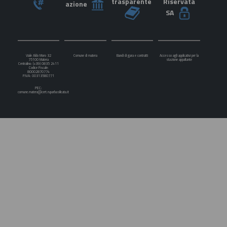
trasparente
Riservata
azione
SA
Viale Aldo Moro 32
Comune di matera
Bandi di gara e contratti
Accesso agli applicativi per la
75100 Matera
stazione appaltante
Centralino: (+39) 0835 2411
Codice Fiscale:
80002870774
P.IVA: 00313580771
PEC:
comune.matera@cert.ruparbasilicata.it