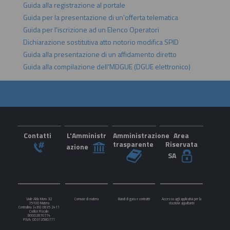
Guida alla registrazione al portale
Guida per la presentazione di un'offerta telematica
Guida per l'iscrizione ad un Elenco Operatori
Dichiarazione sostitutiva atto notorio modifica SPID
Guida alla presentazione di un affidamento diretto
Guida alla compilazione dell'MDGUE (DGUE elettronico)
Contatti
L'Amministr
Amministrazione
Area
trasparente
Riservata
azione
SA
Viale Aldo Moro 32
Comune di matera
Bandi di gara e contratti
Accesso agli applicativi per la
75100 Matera
stazione appaltante
Centralino: (+39) 0835 2411
Codice Fiscale:
80002870774
P.IVA: 00313580771