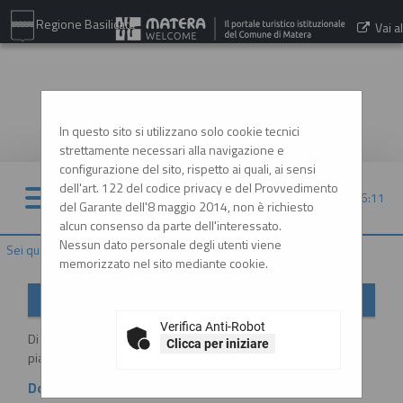
Regione Basilicata
Vai al
sito:
www.comune.matera.it
In questo sito si utilizzano solo cookie tecnici
strettamente necessari alla navigazione e
configurazione del sito, rispetto ai quali, ai sensi
dell'art. 122 del codice privacy e del Provvedimento
09/08/2026 16:11
del Garante dell'8 maggio 2014, non è richiesto
alcun consenso da parte dell'interessato.
Nessun dato personale degli utenti viene
Sei qui:
Home
»
Informazioni
»
Istruzioni e manuali
memorizzato nel sito mediante cookie.
Istruzioni e manuali
Verifica Anti-Robot
Di seguito si riportano i manuali di supporto per operare con la
Clicca per iniziare
piattaforma telematica dell'Ente.
Documenti