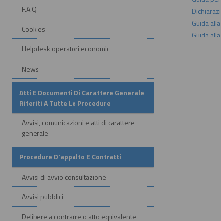
F.A.Q.
Dichiarazi
Guida all
Cookies
Guida all
Helpdesk operatori economici
News
Atti E Documenti Di Carattere Generale
Riferiti A Tutte Le Procedure
Avvisi, comunicazioni e atti di carattere
generale
Procedure D'appalto E Contratti
Avvisi di avvio consultazione
Avvisi pubblici
Delibere a contrarre o atto equivalente