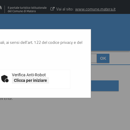
Vai al sito:
www.comune.matera.it
li, ai sensi dell'art. 122 del codice privacy e del
CERCA
:
Verifica Anti-Robot
Clicca per iniziare
ll'Ente.