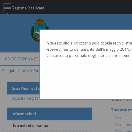
Regione Basilicata
Comune di Matera - 
In questo sito si utilizzano solo cookie tecnici st
Provvedimento del Garante dell'8 maggio 2014, n
Nessun dato personale degli utenti viene memori
09/08/2026 14:03
Sei qui:
Home
»
Informazioni
»
Istruzioni e manuali
Istruzion
Area Riservata
Accedi - Registrati
Di seguito s
Document
Informazioni
Guida alla
Guida per
Istruzioni e manuali
Guida per 