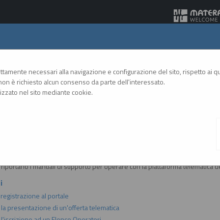
Gare Telematiche
rettamente necessari alla navigazione e configurazione del sito, rispetto ai qua
on è richiesto alcun consenso da parte dell'interessato.
zzato nel sito mediante cookie.
A
A
GRAFICA
TESTO
ALTO CONTRASTO
A
i e manuali
i riportano i manuali di supporto per operare con la piattaforma telematica de
i
 registrazione al portale
 la presentazione di un'offerta telematica
l'iscrizione ad un Elenco Operatori