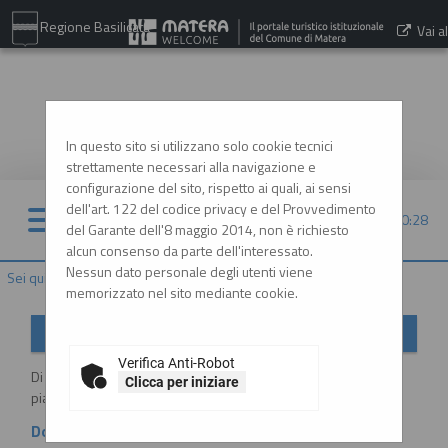
Regione Basilicata
Vai al
sito:
www.comune.matera.it
In questo sito si utilizzano solo cookie tecnici
strettamente necessari alla navigazione e
configurazione del sito, rispetto ai quali, ai sensi
dell'art. 122 del codice privacy e del Provvedimento
09/08/2026 10:28
del Garante dell'8 maggio 2014, non è richiesto
alcun consenso da parte dell'interessato.
Nessun dato personale degli utenti viene
Sei qui:
Home
»
Informazioni
»
Istruzioni e manuali
memorizzato nel sito mediante cookie.
Istruzioni e manuali
Verifica Anti-Robot
Di seguito si riportano i manuali di supporto per operare con la
Clicca per iniziare
piattaforma telematica dell'Ente.
Documenti