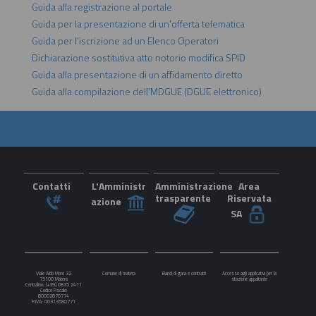
Guida alla registrazione al portale
Guida per la presentazione di un'offerta telematica
Guida per l'iscrizione ad un Elenco Operatori
Dichiarazione sostitutiva atto notorio modifica SPID
Guida alla presentazione di un affidamento diretto
Guida alla compilazione dell'MDGUE (DGUE elettronico)
Contatti
L'Amministr
Amministrazione
Area
trasparente
Riservata
azione
SA
Viale Aldo Moro 32
Comune di matera
Bandi di gara e contratti
Accesso agli applicativi per la
75100 Matera
stazione appaltante
Centralino: (+39) 0835 2411
Codice Fiscale:
80002870774
P.IVA: 00313580771