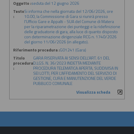
Oggetto :
seduta del 12 giugno 2026
Testo
Si informa che nella giornata del 12/06/2026, ore
:
10.00, la Commissione di Gara si riunirà presso
l'Ufficio Gare e Appalti - SUA del Comune di Matera
per la riparametrazione dei punteggi e la ridefinizione
delle graduatorie di gara, alla luce di quanto disposto
con determinazione dirigenziale RCG n. 1740/2026
del giorno 11/06/2026 (in allegato).
Riferimento procedura :
G01241 (Gara)
Titolo
GARA RISERVATA AI SENSI DELL'ART. 61 DEL
procedura
D.LGS. N. 36/2023 INDETTA MEDIANTE
:
PROCEDURA TELEMATICA APERTA, SUDDIVISA IN
SEI LOTTI, PER L'AFFIDAMENTO DEL SERVIZIO DI
GESTIONE, CURA E MANUTENZIONE DEL VERDE
PUBBLICO COMUNALE
Visualizza scheda