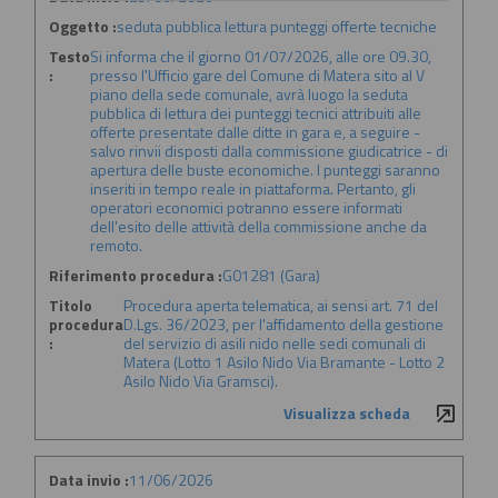
Oggetto :
seduta pubblica lettura punteggi offerte tecniche
Testo
Si informa che il giorno 01/07/2026, alle ore 09.30,
:
presso l'Ufficio gare del Comune di Matera sito al V
piano della sede comunale, avrà luogo la seduta
pubblica di lettura dei punteggi tecnici attribuiti alle
offerte presentate dalle ditte in gara e, a seguire -
salvo rinvii disposti dalla commissione giudicatrice - di
apertura delle buste economiche. I punteggi saranno
inseriti in tempo reale in piattaforma. Pertanto, gli
operatori economici potranno essere informati
dell'esito delle attività della commissione anche da
remoto.
Riferimento procedura :
G01281 (Gara)
Titolo
Procedura aperta telematica, ai sensi art. 71 del
procedura
D.Lgs. 36/2023, per l'affidamento della gestione
:
del servizio di asili nido nelle sedi comunali di
Matera (Lotto 1 Asilo Nido Via Bramante - Lotto 2
Asilo Nido Via Gramsci).
Visualizza scheda
Data invio :
11/06/2026