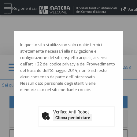
Regione Basilicata
Vai al
sito:
www.comune.matera.it
In questo sito si utilizzano solo cookie tecnici
strettamente necessari alla navigazione e
configurazione del sito, rispetto ai quali, ai sensi
dell'art. 122 del codice privacy e del Provvedimento
09/08/2026 12:53
del Garante dell'8 maggio 2014, non è richiesto
alcun consenso da parte dell'interessato.
Nessun dato personale degli utenti viene
Sei qui:
Home
»
Informazioni
»
News
memorizzato nel sito mediante cookie.
News
Verifica Anti-Robot
Clicca per iniziare
La ricerca ha restituito 2 risultati.
Data invio :
29/06/2026