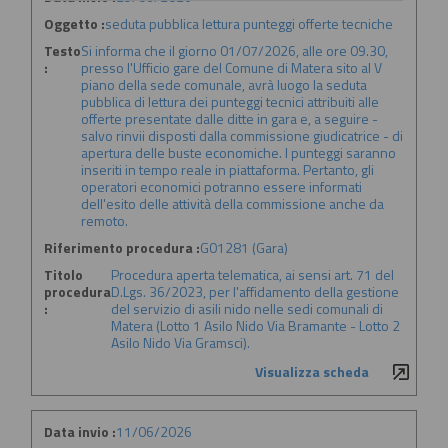
Oggetto :
seduta pubblica lettura punteggi offerte tecniche
Testo
Si informa che il giorno 01/07/2026, alle ore 09.30,
:
presso l'Ufficio gare del Comune di Matera sito al V
piano della sede comunale, avrà luogo la seduta
pubblica di lettura dei punteggi tecnici attribuiti alle
offerte presentate dalle ditte in gara e, a seguire -
salvo rinvii disposti dalla commissione giudicatrice - di
apertura delle buste economiche. I punteggi saranno
inseriti in tempo reale in piattaforma. Pertanto, gli
operatori economici potranno essere informati
dell'esito delle attività della commissione anche da
remoto.
Riferimento procedura :
G01281 (Gara)
Titolo
Procedura aperta telematica, ai sensi art. 71 del
procedura
D.Lgs. 36/2023, per l'affidamento della gestione
:
del servizio di asili nido nelle sedi comunali di
Matera (Lotto 1 Asilo Nido Via Bramante - Lotto 2
Asilo Nido Via Gramsci).
Visualizza scheda
Data invio :
11/06/2026