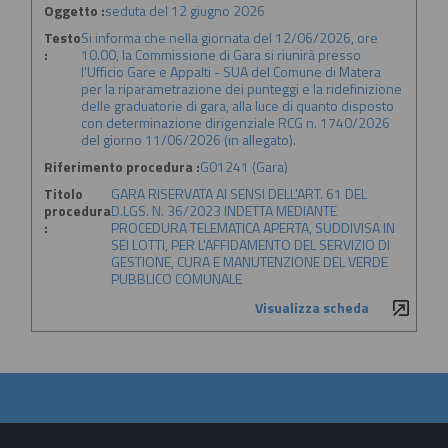
Oggetto :
seduta del 12 giugno 2026
Testo
Si informa che nella giornata del 12/06/2026, ore
:
10.00, la Commissione di Gara si riunirà presso
l'Ufficio Gare e Appalti - SUA del Comune di Matera
per la riparametrazione dei punteggi e la ridefinizione
delle graduatorie di gara, alla luce di quanto disposto
con determinazione dirigenziale RCG n. 1740/2026
del giorno 11/06/2026 (in allegato).
Riferimento procedura :
G01241 (Gara)
Titolo
GARA RISERVATA AI SENSI DELL'ART. 61 DEL
procedura
D.LGS. N. 36/2023 INDETTA MEDIANTE
:
PROCEDURA TELEMATICA APERTA, SUDDIVISA IN
SEI LOTTI, PER L'AFFIDAMENTO DEL SERVIZIO DI
GESTIONE, CURA E MANUTENZIONE DEL VERDE
PUBBLICO COMUNALE
Visualizza scheda