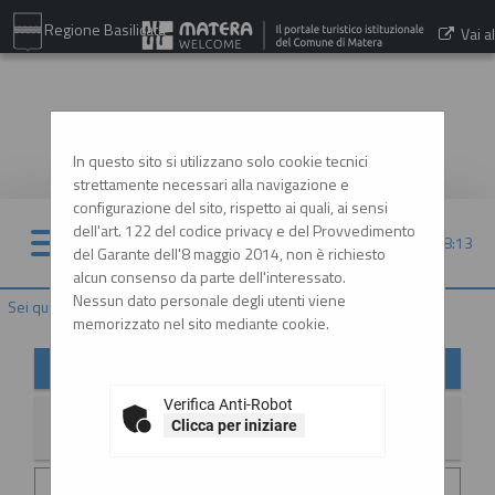
Regione Basilicata
Vai al
sito:
www.comune.matera.it
In questo sito si utilizzano solo cookie tecnici
strettamente necessari alla navigazione e
configurazione del sito, rispetto ai quali, ai sensi
dell'art. 122 del codice privacy e del Provvedimento
09/08/2026 18:13
del Garante dell'8 maggio 2014, non è richiesto
alcun consenso da parte dell'interessato.
Nessun dato personale degli utenti viene
Sei qui:
Home
»
Informazioni
»
News
memorizzato nel sito mediante cookie.
News
Verifica Anti-Robot
Clicca per iniziare
La ricerca ha restituito 2 risultati.
Data invio :
29/06/2026