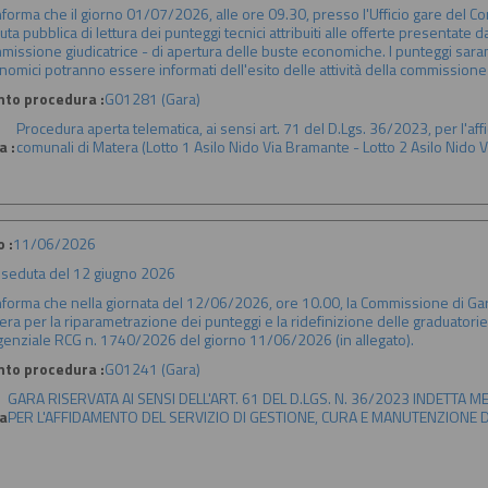
informa che il giorno 01/07/2026, alle ore 09.30, presso l'Ufficio gare del C
ta pubblica di lettura dei punteggi tecnici attribuiti alle offerte presentate dal
missione giudicatrice - di apertura delle buste economiche. I punteggi sarann
nomici potranno essere informati dell'esito delle attività della commission
nto procedura :
G01281 (Gara)
Procedura aperta telematica, ai sensi art. 71 del D.Lgs. 36/2023, per l'aff
a :
comunali di Matera (Lotto 1 Asilo Nido Via Bramante - Lotto 2 Asilo Nido V
 :
11/06/2026
:
seduta del 12 giugno 2026
informa che nella giornata del 12/06/2026, ore 10.00, la Commissione di Gara
era per la riparametrazione dei punteggi e la ridefinizione delle graduatorie
igenziale RCG n. 1740/2026 del giorno 11/06/2026 (in allegato).
nto procedura :
G01241 (Gara)
GARA RISERVATA AI SENSI DELL'ART. 61 DEL D.LGS. N. 36/2023 INDETTA 
a
PER L'AFFIDAMENTO DEL SERVIZIO DI GESTIONE, CURA E MANUTENZIONE