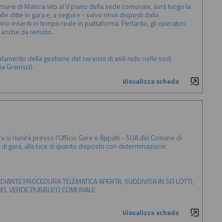
omune di Matera sito al V piano della sede comunale, avrà luogo la
le ditte in gara e, a seguire - salvo rinvii disposti dalla
o inseriti in tempo reale in piattaforma. Pertanto, gli operatori
e anche da remoto.
idamento della gestione del servizio di asili nido nelle sedi
ia Gramsci).
Visualizza scheda
 si riunirà presso l'Ufficio Gare e Appalti - SUA del Comune di
 di gara, alla luce di quanto disposto con determinazione
MEDIANTE PROCEDURA TELEMATICA APERTA, SUDDIVISA IN SEI LOTTI,
 DEL VERDE PUBBLICO COMUNALE
Visualizza scheda