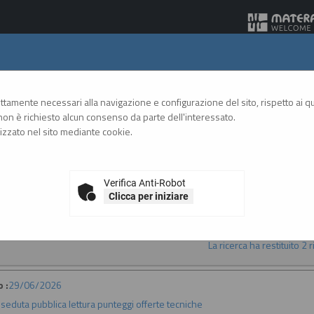
Gare Telematiche
rettamente necessari alla navigazione e configurazione del sito, rispetto ai qua
on è richiesto alcun consenso da parte dell'interessato.
zzato nel sito mediante cookie.
A
A
GRAFICA
TESTO
ALTO CONTRASTO
A
Verifica Anti-Robot
Clicca per iniziare
La ricerca ha restituito 2 ri
 :
29/06/2026
:
seduta pubblica lettura punteggi offerte tecniche