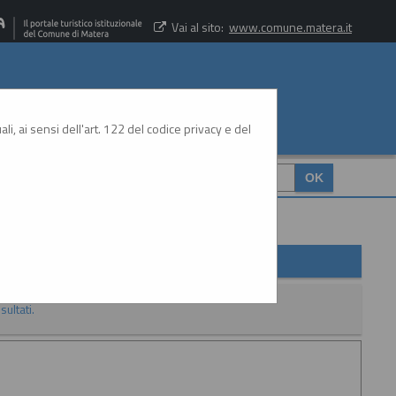
Vai al sito:
www.comune.matera.it
li, ai sensi dell'art. 122 del codice privacy e del
CERCA
:
sultati.