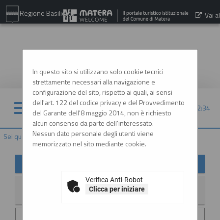
Regione Basilicata
Vai al
sito:
www.comune.matera.it
In questo sito si utilizzano solo cookie tecnici
strettamente necessari alla navigazione e
configurazione del sito, rispetto ai quali, ai sensi
dell'art. 122 del codice privacy e del Provvedimento
07/08/2026 22:34
del Garante dell'8 maggio 2014, non è richiesto
alcun consenso da parte dell'interessato.
Nessun dato personale degli utenti viene
Sei qui:
Home
»
Informazioni
»
News
memorizzato nel sito mediante cookie.
News
Verifica Anti-Robot
Clicca per iniziare
La ricerca ha restituito 2 risultati.
Data invio :
29/06/2026