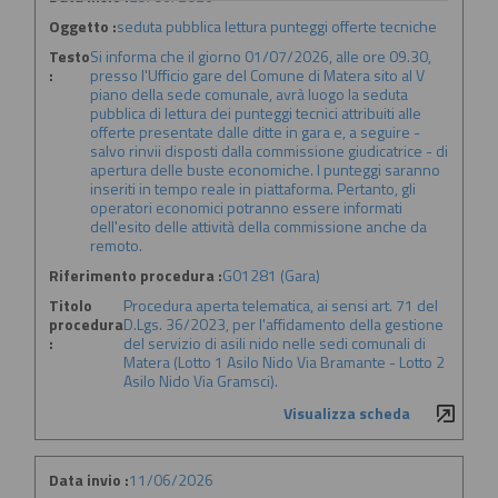
Oggetto :
seduta pubblica lettura punteggi offerte tecniche
Testo
Si informa che il giorno 01/07/2026, alle ore 09.30,
:
presso l'Ufficio gare del Comune di Matera sito al V
piano della sede comunale, avrà luogo la seduta
pubblica di lettura dei punteggi tecnici attribuiti alle
offerte presentate dalle ditte in gara e, a seguire -
salvo rinvii disposti dalla commissione giudicatrice - di
apertura delle buste economiche. I punteggi saranno
inseriti in tempo reale in piattaforma. Pertanto, gli
operatori economici potranno essere informati
dell'esito delle attività della commissione anche da
remoto.
Riferimento procedura :
G01281 (Gara)
Titolo
Procedura aperta telematica, ai sensi art. 71 del
procedura
D.Lgs. 36/2023, per l'affidamento della gestione
:
del servizio di asili nido nelle sedi comunali di
Matera (Lotto 1 Asilo Nido Via Bramante - Lotto 2
Asilo Nido Via Gramsci).
Visualizza scheda
Data invio :
11/06/2026