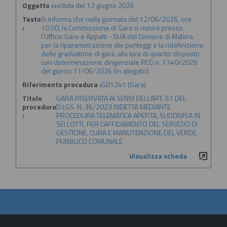
Oggetto :
seduta del 12 giugno 2026
Testo
Si informa che nella giornata del 12/06/2026, ore
:
10.00, la Commissione di Gara si riunirà presso
l'Ufficio Gare e Appalti - SUA del Comune di Matera
per la riparametrazione dei punteggi e la ridefinizione
delle graduatorie di gara, alla luce di quanto disposto
con determinazione dirigenziale RCG n. 1740/2026
del giorno 11/06/2026 (in allegato).
Riferimento procedura :
G01241 (Gara)
Titolo
GARA RISERVATA AI SENSI DELL'ART. 61 DEL
procedura
D.LGS. N. 36/2023 INDETTA MEDIANTE
:
PROCEDURA TELEMATICA APERTA, SUDDIVISA IN
SEI LOTTI, PER L'AFFIDAMENTO DEL SERVIZIO DI
GESTIONE, CURA E MANUTENZIONE DEL VERDE
PUBBLICO COMUNALE
Visualizza scheda