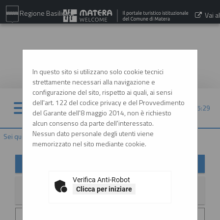
Regione Basilicata
Vai al
sito:
www.comune.matera.it
In questo sito si utilizzano solo cookie tecnici
strettamente necessari alla navigazione e
configurazione del sito, rispetto ai quali, ai sensi
dell'art. 122 del codice privacy e del Provvedimento
07/08/2026 05:29
del Garante dell'8 maggio 2014, non è richiesto
alcun consenso da parte dell'interessato.
Nessun dato personale degli utenti viene
Sei qui:
Home
»
Informazioni
»
News
memorizzato nel sito mediante cookie.
News
Verifica Anti-Robot
Clicca per iniziare
La ricerca ha restituito 2 risultati.
Data invio :
29/06/2026