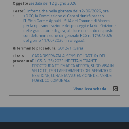
Oggetto :
seduta del 12 giugno 2026
Testo
Si informa che nella giornata del 12/06/2026, ore
:
10.00, la Commissione di Gara si riunirà presso
l'Ufficio Gare e Appalti - SUA del Comune di Matera
per la riparametrazione dei punteggi e la ridefinizione
delle graduatorie di gara, alla luce di quanto disposto
con determinazione dirigenziale RCG n. 1740/2026
del giorno 11/06/2026 (in allegato).
Riferimento procedura :
G01241 (Gara)
Titolo
GARA RISERVATA AI SENSI DELL'ART. 61 DEL
procedura
D.LGS. N. 36/2023 INDETTA MEDIANTE
:
PROCEDURA TELEMATICA APERTA, SUDDIVISA IN
SEI LOTTI, PER L'AFFIDAMENTO DEL SERVIZIO DI
GESTIONE, CURA E MANUTENZIONE DEL VERDE
PUBBLICO COMUNALE
Visualizza scheda