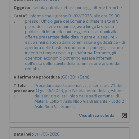
Oggetto :
seduta pubblica lettura punteggi offerte tecniche
Testo
Si informa che il giorno 01/07/2026, alle ore 09.30,
:
presso l'Ufficio gare del Comune di Matera sito al V
piano della sede comunale, avrà luogo la seduta
pubblica di lettura dei punteggi tecnici attribuiti alle
offerte presentate dalle ditte in gara e, a seguire -
salvo rinvii disposti dalla commissione giudicatrice - di
apertura delle buste economiche. I punteggi saranno
inseriti in tempo reale in piattaforma. Pertanto, gli
operatori economici potranno essere informati
dell'esito delle attività della commissione anche da
remoto.
Riferimento procedura :
G01281 (Gara)
Titolo
Procedura aperta telematica, ai sensi art. 71 del
procedura
D.Lgs. 36/2023, per l'affidamento della gestione
:
del servizio di asili nido nelle sedi comunali di
Matera (Lotto 1 Asilo Nido Via Bramante - Lotto 2
Asilo Nido Via Gramsci).
Visualizza scheda
Data invio :
11/06/2026