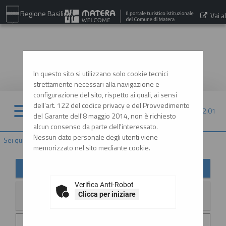
Regione Basilicata
Vai al
sito:
www.comune.matera.it
In questo sito si utilizzano solo cookie tecnici
strettamente necessari alla navigazione e
configurazione del sito, rispetto ai quali, ai sensi
dell'art. 122 del codice privacy e del Provvedimento
08/08/2026 22:01
del Garante dell'8 maggio 2014, non è richiesto
alcun consenso da parte dell'interessato.
Nessun dato personale degli utenti viene
Sei qui:
Home
»
Informazioni
»
News
memorizzato nel sito mediante cookie.
News
Verifica Anti-Robot
Clicca per iniziare
La ricerca ha restituito 2 risultati.
Data invio :
29/06/2026