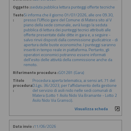
Oggetto :
seduta pubblica lettura punteggi offerte tecniche
Testo
Si informa che il giorno 01/07/2026, alle ore 09.30,
:
presso l'Ufficio gare del Comune di Matera sito al V
piano della sede comunale, avrà luogo la seduta
pubblica di lettura dei punteggi tecnici attribuiti alle
offerte presentate dalle ditte in gara e, a seguire -
salvo rinvii disposti dalla commissione giudicatrice - di
apertura delle buste economiche. I punteggi saranno
inseriti in tempo reale in piattaforma. Pertanto, gli
operatori economici potranno essere informati
dell'esito delle attività della commissione anche da
remoto.
Riferimento procedura :
G01281 (Gara)
Titolo
Procedura aperta telematica, ai sensi art. 71 del
procedura
D.Lgs. 36/2023, per l'affidamento della gestione
:
del servizio di asili nido nelle sedi comunali di
Matera (Lotto 1 Asilo Nido Via Bramante - Lotto 2
Asilo Nido Via Gramsci).
Visualizza scheda
Data invio :
11/06/2026