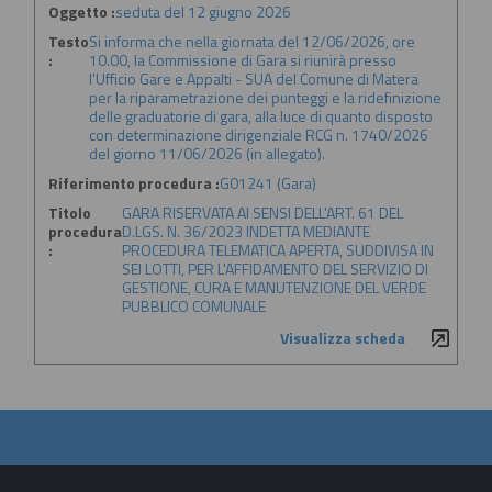
Oggetto :
seduta del 12 giugno 2026
Testo
Si informa che nella giornata del 12/06/2026, ore
:
10.00, la Commissione di Gara si riunirà presso
l'Ufficio Gare e Appalti - SUA del Comune di Matera
per la riparametrazione dei punteggi e la ridefinizione
delle graduatorie di gara, alla luce di quanto disposto
con determinazione dirigenziale RCG n. 1740/2026
del giorno 11/06/2026 (in allegato).
Riferimento procedura :
G01241 (Gara)
Titolo
GARA RISERVATA AI SENSI DELL'ART. 61 DEL
procedura
D.LGS. N. 36/2023 INDETTA MEDIANTE
:
PROCEDURA TELEMATICA APERTA, SUDDIVISA IN
SEI LOTTI, PER L'AFFIDAMENTO DEL SERVIZIO DI
GESTIONE, CURA E MANUTENZIONE DEL VERDE
PUBBLICO COMUNALE
Visualizza scheda