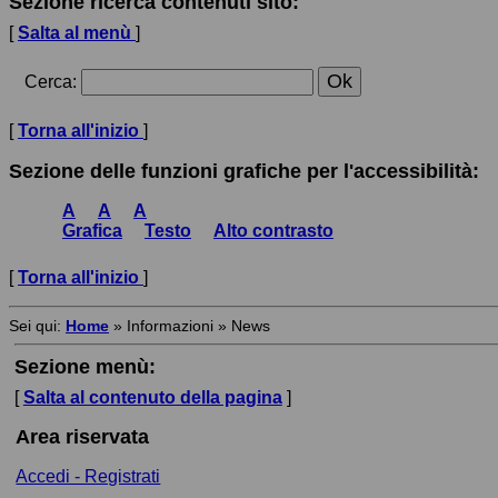
Sezione ricerca contenuti sito:
[
Salta al menù
]
Cerca
:
[
Torna all'inizio
]
Sezione delle funzioni grafiche per l'accessibilità:
A
A
A
Grafica
Testo
Alto contrasto
[
Torna all'inizio
]
Sei qui:
Home
»
Informazioni
»
News
Sezione menù:
[
Salta al contenuto della pagina
]
Area riservata
Accedi - Registrati