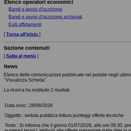
Elenco operatori economici
Bandi e avvisi d'iscrizione
Bandi e avvisi d'iscrizione archiviati
Esiti affidamenti
[
Torna all'inizio
]
Sezione contenuti:
[
Salta al menù
]
News
Elenco delle comunicazioni pubblicate nel portale negli ultimi
"Visualizza Scheda".
La ricerca ha restituito 2 risultati.
Data invio :
29/06/2026
Oggetto :
seduta pubblica lettura punteggi offerte tecniche
Testo :
Si informa che il giorno 01/07/2026, alle ore 09.30, pr
punteggi tecnici attribuiti alle offerte presentate dalle ditte 