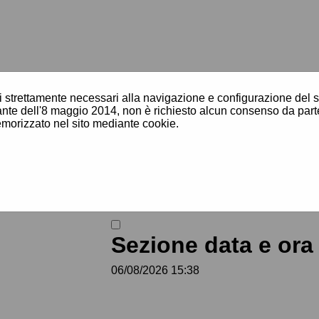
i strettamente necessari alla navigazione e configurazione del sito
N]
te dell'8 maggio 2014, non è richiesto alcun consenso da parte
morizzato nel sito mediante cookie.
nde
[V]
sto
[X]
Sezione data e ora 
elematiche
06/08/2026 15:38