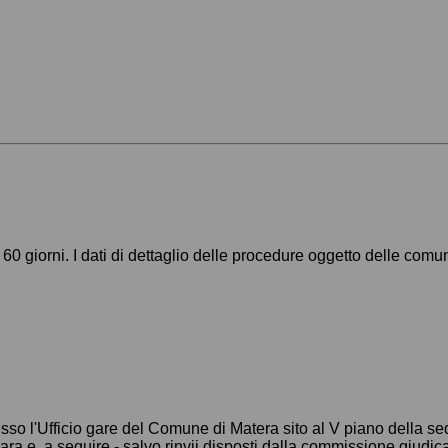
 60 giorni. I dati di dettaglio delle procedure oggetto delle com
esso l'Ufficio gare del Comune di Matera sito al V piano della s
in gara e, a seguire - salvo rinvii disposti dalla commissione giudi