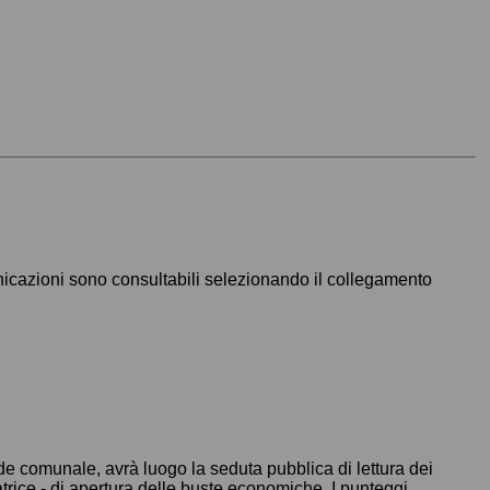
unicazioni sono consultabili selezionando il collegamento
ede comunale, avrà luogo la seduta pubblica di lettura dei
catrice - di apertura delle buste economiche. I punteggi