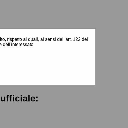
Vai al sito:
www.comune.matera.it
, rispetto ai quali, ai sensi dell'art. 122 del
 dell'interessato.
ufficiale: