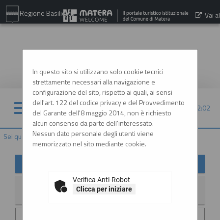
Regione Basilicata
Vai al
sito:
www.comune.matera.it
In questo sito si utilizzano solo cookie tecnici
strettamente necessari alla navigazione e
configurazione del sito, rispetto ai quali, ai sensi
dell'art. 122 del codice privacy e del Provvedimento
08/08/2026 12:02
del Garante dell'8 maggio 2014, non è richiesto
alcun consenso da parte dell'interessato.
Nessun dato personale degli utenti viene
Sei qui:
Home
»
Informazioni
»
News
memorizzato nel sito mediante cookie.
News
Verifica Anti-Robot
Clicca per iniziare
La ricerca ha restituito 2 risultati.
Data invio :
29/06/2026