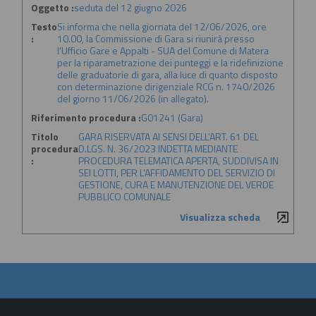
Oggetto :
seduta del 12 giugno 2026
Testo
Si informa che nella giornata del 12/06/2026, ore
:
10.00, la Commissione di Gara si riunirà presso
l'Ufficio Gare e Appalti - SUA del Comune di Matera
per la riparametrazione dei punteggi e la ridefinizione
delle graduatorie di gara, alla luce di quanto disposto
con determinazione dirigenziale RCG n. 1740/2026
del giorno 11/06/2026 (in allegato).
Riferimento procedura :
G01241 (Gara)
Titolo
GARA RISERVATA AI SENSI DELL'ART. 61 DEL
procedura
D.LGS. N. 36/2023 INDETTA MEDIANTE
:
PROCEDURA TELEMATICA APERTA, SUDDIVISA IN
SEI LOTTI, PER L'AFFIDAMENTO DEL SERVIZIO DI
GESTIONE, CURA E MANUTENZIONE DEL VERDE
PUBBLICO COMUNALE
Visualizza scheda