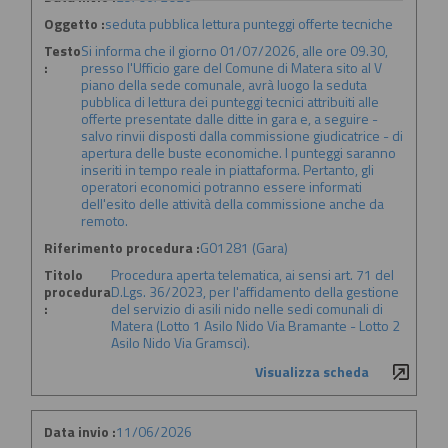
Oggetto :
seduta pubblica lettura punteggi offerte tecniche
Testo
Si informa che il giorno 01/07/2026, alle ore 09.30,
:
presso l'Ufficio gare del Comune di Matera sito al V
piano della sede comunale, avrà luogo la seduta
pubblica di lettura dei punteggi tecnici attribuiti alle
offerte presentate dalle ditte in gara e, a seguire -
salvo rinvii disposti dalla commissione giudicatrice - di
apertura delle buste economiche. I punteggi saranno
inseriti in tempo reale in piattaforma. Pertanto, gli
operatori economici potranno essere informati
dell'esito delle attività della commissione anche da
remoto.
Riferimento procedura :
G01281 (Gara)
Titolo
Procedura aperta telematica, ai sensi art. 71 del
procedura
D.Lgs. 36/2023, per l'affidamento della gestione
:
del servizio di asili nido nelle sedi comunali di
Matera (Lotto 1 Asilo Nido Via Bramante - Lotto 2
Asilo Nido Via Gramsci).
Visualizza scheda
Data invio :
11/06/2026