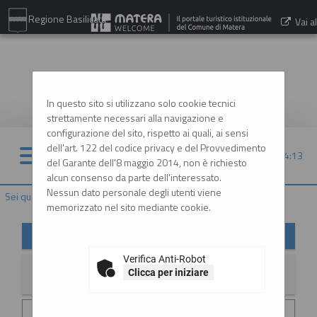
Regione Basilicata
Vai al
sito:
www.comune.matera.it
In questo sito si utilizzano solo cookie tecnici
strettamente necessari alla navigazione e
configurazione del sito, rispetto ai quali, ai sensi
dell'art. 122 del codice privacy e del Provvedimento
10/08/2026 14:13
del Garante dell'8 maggio 2014, non è richiesto
alcun consenso da parte dell'interessato.
Nessun dato personale degli utenti viene
Sei qui:
Home
»
Informazioni
»
News
memorizzato nel sito mediante cookie.
News
Verifica Anti-Robot
Clicca per iniziare
La ricerca ha restituito 1 risultati.
Data invio :
29/06/2026