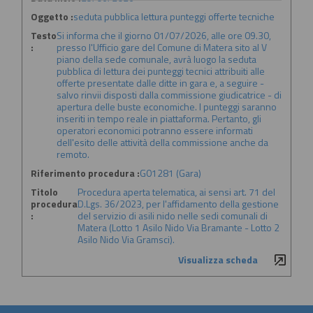
Oggetto :
seduta pubblica lettura punteggi offerte tecniche
Testo
Si informa che il giorno 01/07/2026, alle ore 09.30,
:
presso l'Ufficio gare del Comune di Matera sito al V
piano della sede comunale, avrà luogo la seduta
pubblica di lettura dei punteggi tecnici attribuiti alle
offerte presentate dalle ditte in gara e, a seguire -
salvo rinvii disposti dalla commissione giudicatrice - di
apertura delle buste economiche. I punteggi saranno
inseriti in tempo reale in piattaforma. Pertanto, gli
operatori economici potranno essere informati
dell'esito delle attività della commissione anche da
remoto.
Riferimento procedura :
G01281 (Gara)
Titolo
Procedura aperta telematica, ai sensi art. 71 del
procedura
D.Lgs. 36/2023, per l'affidamento della gestione
:
del servizio di asili nido nelle sedi comunali di
Matera (Lotto 1 Asilo Nido Via Bramante - Lotto 2
Asilo Nido Via Gramsci).
Visualizza scheda