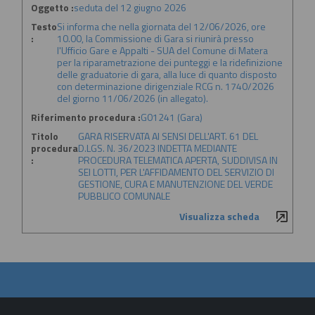
Oggetto :
seduta del 12 giugno 2026
Testo
Si informa che nella giornata del 12/06/2026, ore
:
10.00, la Commissione di Gara si riunirà presso
l'Ufficio Gare e Appalti - SUA del Comune di Matera
per la riparametrazione dei punteggi e la ridefinizione
delle graduatorie di gara, alla luce di quanto disposto
con determinazione dirigenziale RCG n. 1740/2026
del giorno 11/06/2026 (in allegato).
Riferimento procedura :
G01241 (Gara)
Titolo
GARA RISERVATA AI SENSI DELL'ART. 61 DEL
procedura
D.LGS. N. 36/2023 INDETTA MEDIANTE
:
PROCEDURA TELEMATICA APERTA, SUDDIVISA IN
SEI LOTTI, PER L'AFFIDAMENTO DEL SERVIZIO DI
GESTIONE, CURA E MANUTENZIONE DEL VERDE
PUBBLICO COMUNALE
Visualizza scheda