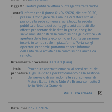
Oggetto :
seduta pubblica lettura punteggi offerte tecniche
Testo
Si informa che il giorno 01/07/2026, alle ore 09.30,
:
presso l'Ufficio gare del Comune di Matera sito al V
piano della sede comunale, avrà luogo la seduta
pubblica di lettura dei punteggi tecnici attribuiti alle
offerte presentate dalle ditte in gara e, a seguire -
salvo rinvii disposti dalla commissione giudicatrice - di
apertura delle buste economiche. I punteggi saranno
inseriti in tempo reale in piattaforma. Pertanto, gli
operatori economici potranno essere informati
dell'esito delle attività della commissione anche da
remoto.
Riferimento procedura :
G01281 (Gara)
Titolo
Procedura aperta telematica, ai sensi art. 71 del
procedura
D.Lgs. 36/2023, per l'affidamento della gestione
:
del servizio di asili nido nelle sedi comunali di
Matera (Lotto 1 Asilo Nido Via Bramante - Lotto 2
Asilo Nido Via Gramsci).
Visualizza scheda
Data invio :
11/06/2026