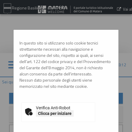
Regione Basilicata
Vai al
sito:
www.comune.matera.it
In questo sito si utilizzano solo cookie tecnici
strettamente necessari alla navigazione e
configurazione del sito, rispetto ai quali, ai sensi
dell'art. 122 del codice privacy e del Provvedimento
09/08/2026 08:12
del Garante dell'8 maggio 2014, non è richiesto
alcun consenso da parte dell'interessato.
Nessun dato personale degli utenti viene
Sei qui:
Home
»
Informazioni
»
News
memorizzato nel sito mediante cookie.
News
Verifica Anti-Robot
Clicca per iniziare
La ricerca ha restituito 2 risultati.
Data invio :
29/06/2026