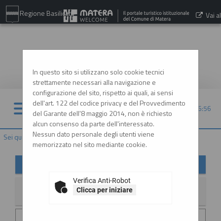
Regione Basilicata
Vai al
sito:
www.comune.matera.it
In questo sito si utilizzano solo cookie tecnici
strettamente necessari alla navigazione e
configurazione del sito, rispetto ai quali, ai sensi
dell'art. 122 del codice privacy e del Provvedimento
10/08/2026 16:56
del Garante dell'8 maggio 2014, non è richiesto
alcun consenso da parte dell'interessato.
Nessun dato personale degli utenti viene
Sei qui:
Home
»
Informazioni
»
News
memorizzato nel sito mediante cookie.
News
Verifica Anti-Robot
Clicca per iniziare
La ricerca ha restituito 1 risultati.
Data invio :
29/06/2026