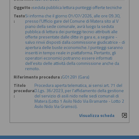
Oggetto :
seduta pubblica lettura punteggi offerte tecniche
Testo
Si informa che il giorno 01/07/2026, alle ore 09.30,
:
presso l'Ufficio gare del Comune di Matera sito al V
piano della sede comunale, avrà luogo la seduta
pubblica di lettura dei punteggi tecnici attribuiti alle
offerte presentate dalle ditte in gara e, a seguire -
salvo rinvii disposti dalla commissione giudicatrice - di
apertura delle buste economiche. I punteggi saranno
inseriti in tempo reale in piattaforma. Pertanto, gli
operatori economici potranno essere informati
dell'esito delle attività della commissione anche da
remoto.
Riferimento procedura :
G01281 (Gara)
Titolo
Procedura aperta telematica, ai sensi art. 71 del
procedura
D.Lgs. 36/2023, per l'affidamento della gestione
:
del servizio di asili nido nelle sedi comunali di
Matera (Lotto 1 Asilo Nido Via Bramante - Lotto 2
Asilo Nido Via Gramsci).
Visualizza scheda