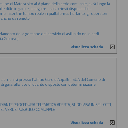
omune di Matera sito al V piano della sede comunale, avrà luogo la
le ditte in gara e, a seguire - salvo rinvii disposti dalla
o inseriti in tempo reale in piattaforma. Pertanto, gli operatori
e anche da remoto.
idamento della gestione del servizio di asili nido nelle sedi
ia Gramsci).
Visualizza scheda
 si riunirà presso l'Ufficio Gare e Appalti - SUA del Comune di
 di gara, alla luce di quanto disposto con determinazione
MEDIANTE PROCEDURA TELEMATICA APERTA, SUDDIVISA IN SEI LOTTI,
 DEL VERDE PUBBLICO COMUNALE
Visualizza scheda