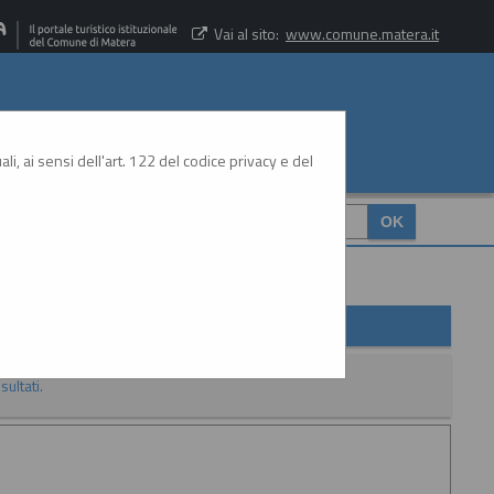
Vai al sito:
www.comune.matera.it
li, ai sensi dell'art. 122 del codice privacy e del
CERCA
:
sultati.