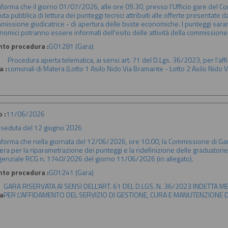
informa che il giorno 01/07/2026, alle ore 09.30, presso l'Ufficio gare del C
ta pubblica di lettura dei punteggi tecnici attribuiti alle offerte presentate dal
missione giudicatrice - di apertura delle buste economiche. I punteggi sarann
nomici potranno essere informati dell'esito delle attività della commission
nto procedura :
G01281 (Gara)
Procedura aperta telematica, ai sensi art. 71 del D.Lgs. 36/2023, per l'aff
a :
comunali di Matera (Lotto 1 Asilo Nido Via Bramante - Lotto 2 Asilo Nido V
 :
11/06/2026
:
seduta del 12 giugno 2026
informa che nella giornata del 12/06/2026, ore 10.00, la Commissione di Gara
era per la riparametrazione dei punteggi e la ridefinizione delle graduatorie
igenziale RCG n. 1740/2026 del giorno 11/06/2026 (in allegato).
nto procedura :
G01241 (Gara)
GARA RISERVATA AI SENSI DELL'ART. 61 DEL D.LGS. N. 36/2023 INDETTA 
a
PER L'AFFIDAMENTO DEL SERVIZIO DI GESTIONE, CURA E MANUTENZIONE