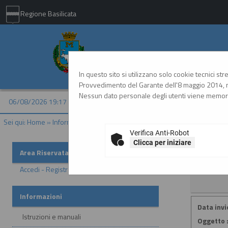
Regione Basilicata
Comune di Matera - 
In questo sito si utilizzano solo cookie tecnici st
Provvedimento del Garante dell'8 maggio 2014, n
Nessun dato personale degli utenti viene memori
06/08/2026 19:17
Sei qui:
Home
»
Informazioni
»
News
Verifica Anti-Robot
Clicca per iniziare
News
Area Riservata
Accedi - Registrati
Informazioni
Data invio
Istruzioni e manuali
Oggetto 