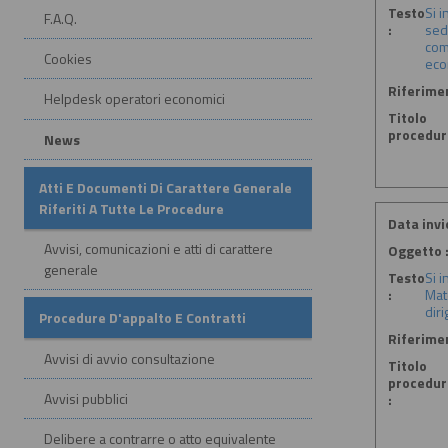
Testo
Si 
F.A.Q.
:
sedu
com
Cookies
eco
Riferime
Helpdesk operatori economici
Titolo
procedur
News
Atti E Documenti Di Carattere Generale
Riferiti A Tutte Le Procedure
Data invio
Avvisi, comunicazioni e atti di carattere
Oggetto 
generale
Testo
Si 
:
Mat
dir
Procedure D'appalto E Contratti
Riferime
Avvisi di avvio consultazione
Titolo
procedur
Avvisi pubblici
:
Delibere a contrarre o atto equivalente