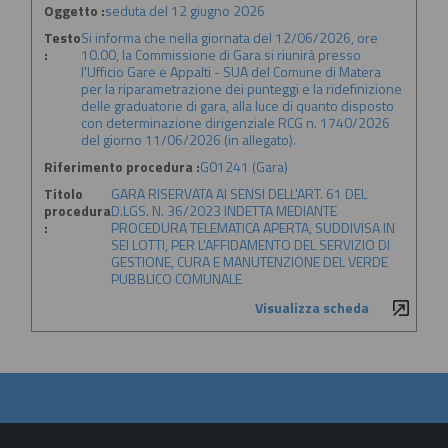
Oggetto :
seduta del 12 giugno 2026
Testo
Si informa che nella giornata del 12/06/2026, ore
:
10.00, la Commissione di Gara si riunirà presso
l'Ufficio Gare e Appalti - SUA del Comune di Matera
per la riparametrazione dei punteggi e la ridefinizione
delle graduatorie di gara, alla luce di quanto disposto
con determinazione dirigenziale RCG n. 1740/2026
del giorno 11/06/2026 (in allegato).
Riferimento procedura :
G01241 (Gara)
Titolo
GARA RISERVATA AI SENSI DELL'ART. 61 DEL
procedura
D.LGS. N. 36/2023 INDETTA MEDIANTE
:
PROCEDURA TELEMATICA APERTA, SUDDIVISA IN
SEI LOTTI, PER L'AFFIDAMENTO DEL SERVIZIO DI
GESTIONE, CURA E MANUTENZIONE DEL VERDE
PUBBLICO COMUNALE
Visualizza scheda