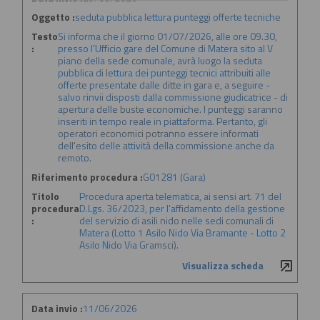
Oggetto :
seduta pubblica lettura punteggi offerte tecniche
Testo
Si informa che il giorno 01/07/2026, alle ore 09.30,
:
presso l'Ufficio gare del Comune di Matera sito al V
piano della sede comunale, avrà luogo la seduta
pubblica di lettura dei punteggi tecnici attribuiti alle
offerte presentate dalle ditte in gara e, a seguire -
salvo rinvii disposti dalla commissione giudicatrice - di
apertura delle buste economiche. I punteggi saranno
inseriti in tempo reale in piattaforma. Pertanto, gli
operatori economici potranno essere informati
dell'esito delle attività della commissione anche da
remoto.
Riferimento procedura :
G01281 (Gara)
Titolo
Procedura aperta telematica, ai sensi art. 71 del
procedura
D.Lgs. 36/2023, per l'affidamento della gestione
:
del servizio di asili nido nelle sedi comunali di
Matera (Lotto 1 Asilo Nido Via Bramante - Lotto 2
Asilo Nido Via Gramsci).
Visualizza scheda
Data invio :
11/06/2026