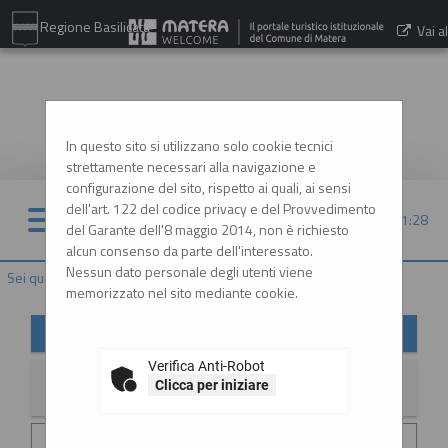
Regione Basilicata
Vai al
sito:
www.comune.matera.it
In questo sito si utilizzano solo cookie tecnici
strettamente necessari alla navigazione e
configurazione del sito, rispetto ai quali, ai sensi
dell'art. 122 del codice privacy e del Provvedimento
06/08/2026 11:28
del Garante dell'8 maggio 2014, non è richiesto
alcun consenso da parte dell'interessato.
Nessun dato personale degli utenti viene
Sei qui:
Home
»
Informazioni
»
News
memorizzato nel sito mediante cookie.
News
Verifica Anti-Robot
Clicca per iniziare
La ricerca ha restituito 2 risultati.
Data invio :
29/06/2026