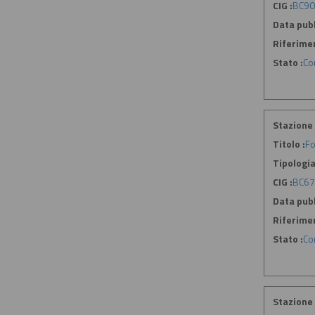
CIG :
BC90
Data pubb
Riferime
Stato :
Co
Stazione 
Titolo :
Fo
Tipologia
CIG :
BC6
Data pubb
Riferime
Stato :
Co
Stazione 