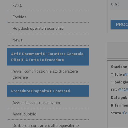
CIG :
F.A.Q.
Cookies
Helpdesk operatori economici
News
Atti E Documenti Di Carattere Generale
Riferiti A Tutte Le Procedure
Stazione 
Avvisi, comunicazioni e atti di carattere
Titolo :
Af
generale
Tipologia
CIG :
BCA8
Procedure D'appalto E Contratti
Data pubb
Avvisi di avvio consultazione
Riferime
Stato :
Co
Avvisi pubblici
Delibere a contrarre o atto equivalente