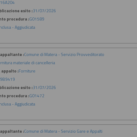
16A204
licazione esito :
31/07/2026
nto procedura :
G01589
nclusa - Aggiudicata
appaltante :
Comune di Matera - Servizio Provveditorato
rnitura materiale di cancelleria
 appalto :
Forniture
79B9419
licazione esito :
31/07/2026
nto procedura :
G01472
nclusa - Aggiudicata
appaltante :
Comune di Matera - Servizio Gare e Appalti