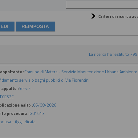
Criteri di ricerca av
La ricerca ha restituito 799 r
appaltante :
Comune di Matera - Servizio Manutenzione Urbana Ambiente 
fidamento servizio bagni pubblici di Via Fiorentini
 appalto :
Servizi
FCE52C
licazione esito :
06/08/2026
nto procedura :
G01613
nclusa - Aggiudicata