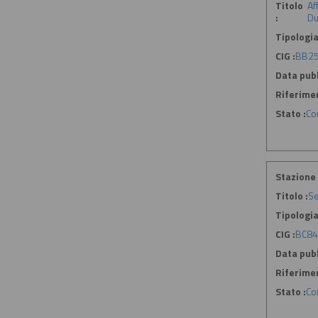
Titolo
Af
:
Du
Tipologia
CIG :
BB2
Data pubb
Riferime
Stato :
Co
Stazione 
Titolo :
Se
Tipologia
CIG :
BC84
Data pubb
Riferime
Stato :
Co