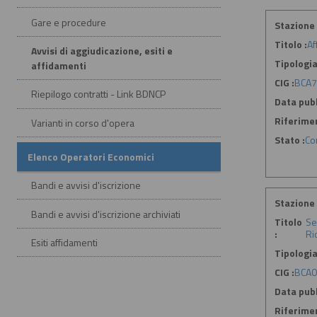
Gare e procedure
Stazione 
Titolo :
Af
Avvisi di aggiudicazione, esiti e
Tipologia
affidamenti
CIG :
BCA
Riepilogo contratti - Link BDNCP
Data pubb
Riferime
Varianti in corso d'opera
Stato :
Co
Elenco Operatori Economici
Bandi e avvisi d'iscrizione
Stazione 
Bandi e avvisi d'iscrizione archiviati
Titolo
Se
:
Ri
Esiti affidamenti
Tipologia
CIG :
BCA
Data pubb
Riferime