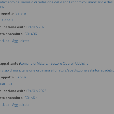
fidamento del servizio di redazione del Piano Economico Finanziario e del B
ni.
 appalto :
Servizi
5864A13
licazione esito :
31/07/2026
nto procedura :
G01436
nclusa - Aggiudicata
appaltante :
Comune di Matera - Settore Opere Pubbliche
rvizio di manutenzione ordinaria e fornitura/sostituzione estintori scaduti
 appalto :
Servizi
8AEF68
licazione esito :
31/07/2026
nto procedura :
G01567
nclusa - Aggiudicata