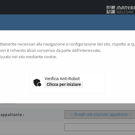
Gare Telematiche
rettamente necessari alla navigazione e configurazione del sito, rispetto ai qua
on è richiesto alcun consenso da parte dell'interessato.
zzato nel sito mediante cookie.
A
A
GRAFICA
TESTO
ALTO CONTRASTO
A
, esiti e affida...
Verifica Anti-Robot
Clicca per iniziare
 aggiudicazione, esiti e affidamenti
i ricerca
 appaltante :