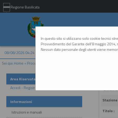
Regione Basilicata
Comune di Matera - 
In questo sito si utilizzano solo cookie tecnici st
Provvedimento del Garante dell'8 maggio 2014, n
Nessun dato personale degli utenti viene memori
08/08/2026 04:24
Sei qui:
Home
»
Procedure d'appalto e contratti
»
Avvisi di aggiudicazione
Avvisi di
Area Riservata
Accedi - Registrati
Criteri d
Stazione
Informazioni
Titolo :
Istruzioni e manuali