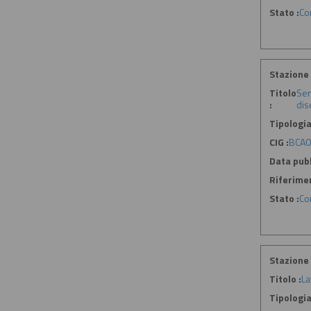
Stato :
Co
Stazione 
Titolo
Ser
:
dis
Tipologia
CIG :
BCA0
Data pubb
Riferime
Stato :
Co
Stazione 
Titolo :
La
Tipologia