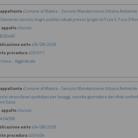
appaltante :
Comune di Matera - Servizio Manutenzione Urbana Ambiente 
fidamento servizio bagni pubblici situati presso Ipogei di P.zza S. F.sco D'Assi
 appalto :
Servizi
7B0D4BF
licazione esito :
06/08/2026
nto procedura :
G01611
nclusa - Aggiudicata
appaltante :
Comune di Matera - Servizio Manutenzione Urbana Ambiente 
rvizi straordinari quotidiani per lavaggi, raccolta giornaliera dei rifiuti confer
oni Sassi
 appalto :
Servizi
045A09B
licazione esito :
04/08/2026
nto procedura :
G01604