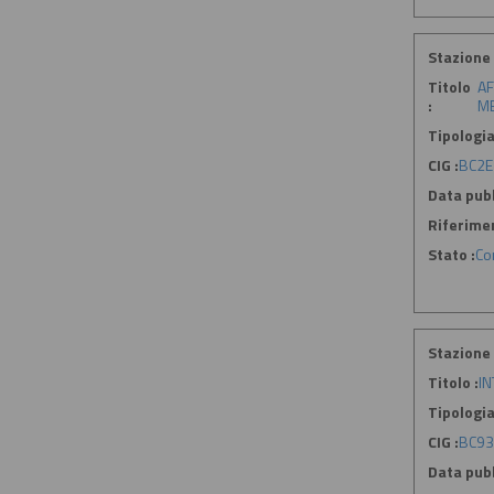
Stazione 
Titolo
AF
:
ME
Tipologia
CIG :
BC2E
Data pubb
Riferime
Stato :
Co
Stazione 
Titolo :
IN
Tipologia
CIG :
BC93
Data pubb