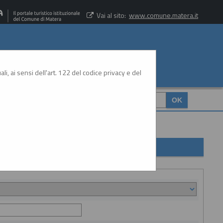
Vai al sito:
www.comune.matera.it
li, ai sensi dell'art. 122 del codice privacy e del
CERCA
: