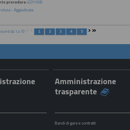
nto procedura :
G01568
nclusa - Aggiudicata
 record da 1 a 10
istrazione
Amministrazione
trasparente
a
Bandi di gara e contratti