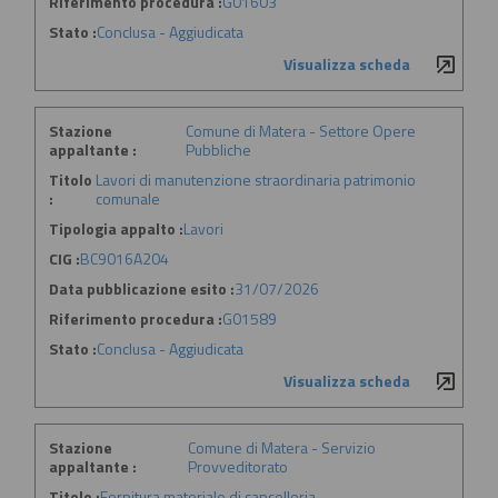
Riferimento procedura :
G01603
Stato :
Conclusa - Aggiudicata
Visualizza scheda
Stazione
Comune di Matera - Settore Opere
appaltante :
Pubbliche
Titolo
Lavori di manutenzione straordinaria patrimonio
:
comunale
Tipologia appalto :
Lavori
CIG :
BC9016A204
Data pubblicazione esito :
31/07/2026
Riferimento procedura :
G01589
Stato :
Conclusa - Aggiudicata
Visualizza scheda
Stazione
Comune di Matera - Servizio
appaltante :
Provveditorato
Titolo :
Fornitura materiale di cancelleria