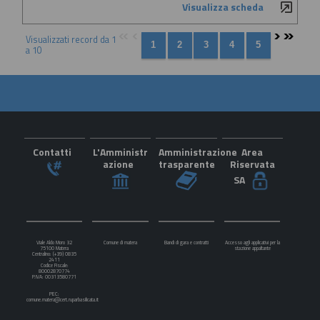
Visualizza scheda
Visualizzati record da 1
a 10
Contatti
L'Amministr
Amministrazione
Area
azione
trasparente
Riservata
SA
Viale Aldo Moro 32
Comune di matera
Bandi di gara e contratti
Accesso agli applicativi per la
75100 Matera
stazione appaltante
Centralino: (+39) 0835
2411
Codice Fiscale:
80002870774
P.IVA: 00313580771
PEC:
comune.matera@cert.ruparbasilicata.it