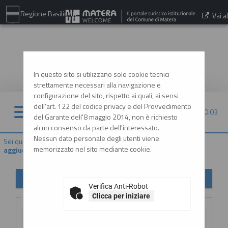
Regione Basilicata
Vai al
sito:
www.comune.matera.it
In questo sito si utilizzano solo cookie tecnici
strettamente necessari alla navigazione e
configurazione del sito, rispetto ai quali, ai sensi
dell'art. 122 del codice privacy e del Provvedimento
07/08/2026 10:03
del Garante dell'8 maggio 2014, non è richiesto
alcun consenso da parte dell'interessato.
Nessun dato personale degli utenti viene
Sei qui:
Home
»
Procedure d'appalto e contratti
»
Avvisi di
memorizzato nel sito mediante cookie.
aggiudicazione, esiti e affida...
Avvisi di aggiudicazione, esiti e affidamenti
Verifica Anti-Robot
Criteri di ricerca
Clicca per iniziare
Stazione
appaltante :