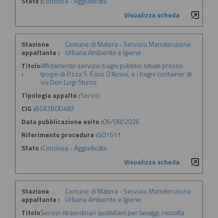
Stato :
Conclusa - Aggiudicata
Visualizza scheda
Stazione
Comune di Matera - Servizio Manutenzione
appaltante :
Urbana Ambiente e Igiene
Titolo
Affidamento servizio bagni pubblici situati presso
:
Ipogei di P.zza S. F.sco D'Assisi, e i bagni container di
via Don Luigi Sturzo
Tipologia appalto :
Servizi
CIG :
BCA7B0D4BF
Data pubblicazione esito :
06/08/2026
Riferimento procedura :
G01611
Stato :
Conclusa - Aggiudicata
Visualizza scheda
Stazione
Comune di Matera - Servizio Manutenzione
appaltante :
Urbana Ambiente e Igiene
Titolo
Servizi straordinari quotidiani per lavaggi, raccolta