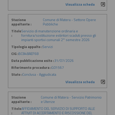
Visualizza scheda
Stazione
Comune di Matera - Settore Opere
appaltante :
Pubbliche
Titolo
Servizio di manutenzione ordinaria e
:
fornitura/sostituzione estintori scaduti presso gli
impianti sportivi comunali 2° semestre 2026
Tipologia appalto :
Servizi
CIG :
BC848AEF68
Data pubblicazione esito :
31/07/2026
Riferimento procedura :
G01567
Stato :
Conclusa - Aggiudicata
Visualizza scheda
Stazione
Comune di Matera - Servizio Patrimonio
appaltante :
e Utenze
Titolo
AFFIDAMENTO DEL SERVIZIO DI SUPPORTO ALLE
:
ATTIVIT DI ACCERTAMENTO E RISCOSSIONE DEL