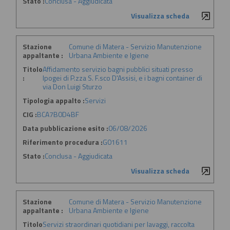
Stato :
Conclusa - Aggiudicata
Visualizza scheda
Stazione
Comune di Matera - Servizio Manutenzione
appaltante :
Urbana Ambiente e Igiene
Titolo
Affidamento servizio bagni pubblici situati presso
:
Ipogei di P.zza S. F.sco D'Assisi, e i bagni container di
via Don Luigi Sturzo
Tipologia appalto :
Servizi
CIG :
BCA7B0D4BF
Data pubblicazione esito :
06/08/2026
Riferimento procedura :
G01611
Stato :
Conclusa - Aggiudicata
Visualizza scheda
Stazione
Comune di Matera - Servizio Manutenzione
appaltante :
Urbana Ambiente e Igiene
Titolo
Servizi straordinari quotidiani per lavaggi, raccolta