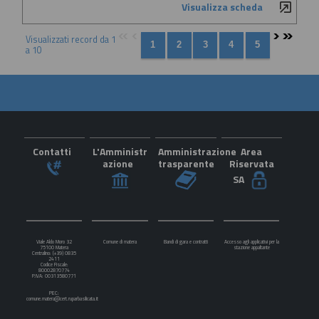
Visualizza scheda
Visualizzati record da 1
a 10
Contatti
L'Amministr
Amministrazione
Area
azione
trasparente
Riservata
SA
Viale Aldo Moro 32
Comune di matera
Bandi di gara e contratti
Accesso agli applicativi per la
75100 Matera
stazione appaltante
Centralino: (+39) 0835
2411
Codice Fiscale:
80002870774
P.IVA: 00313580771
PEC:
comune.matera@cert.ruparbasilicata.it