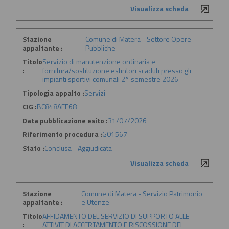
Visualizza scheda
Stazione
Comune di Matera - Settore Opere
appaltante :
Pubbliche
Titolo
Servizio di manutenzione ordinaria e
:
fornitura/sostituzione estintori scaduti presso gli
impianti sportivi comunali 2° semestre 2026
Tipologia appalto :
Servizi
CIG :
BC848AEF68
Data pubblicazione esito :
31/07/2026
Riferimento procedura :
G01567
Stato :
Conclusa - Aggiudicata
Visualizza scheda
Stazione
Comune di Matera - Servizio Patrimonio
appaltante :
e Utenze
Titolo
AFFIDAMENTO DEL SERVIZIO DI SUPPORTO ALLE
:
ATTIVIT DI ACCERTAMENTO E RISCOSSIONE DEL