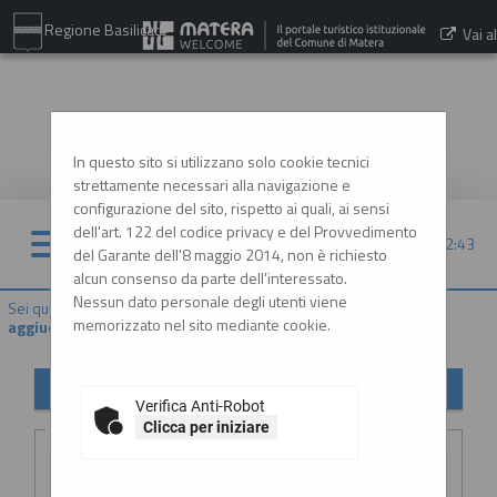
Regione Basilicata
Vai al
sito:
www.comune.matera.it
In questo sito si utilizzano solo cookie tecnici
strettamente necessari alla navigazione e
configurazione del sito, rispetto ai quali, ai sensi
dell'art. 122 del codice privacy e del Provvedimento
10/08/2026 22:43
del Garante dell'8 maggio 2014, non è richiesto
alcun consenso da parte dell'interessato.
Nessun dato personale degli utenti viene
Sei qui:
Home
»
Procedure d'appalto e contratti
»
Avvisi di
memorizzato nel sito mediante cookie.
aggiudicazione, esiti e affida...
Avvisi di aggiudicazione, esiti e affidamenti
Verifica Anti-Robot
Criteri di ricerca
Clicca per iniziare
Stazione
appaltante :