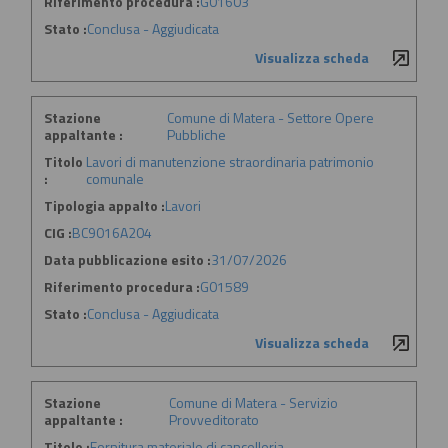
Riferimento procedura :
G01603
Stato :
Conclusa - Aggiudicata
Visualizza scheda
Stazione
Comune di Matera - Settore Opere
appaltante :
Pubbliche
Titolo
Lavori di manutenzione straordinaria patrimonio
:
comunale
Tipologia appalto :
Lavori
CIG :
BC9016A204
Data pubblicazione esito :
31/07/2026
Riferimento procedura :
G01589
Stato :
Conclusa - Aggiudicata
Visualizza scheda
Stazione
Comune di Matera - Servizio
appaltante :
Provveditorato
Titolo :
Fornitura materiale di cancelleria