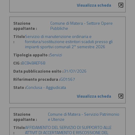
Visualizza scheda
Stazione
Comune di Matera - Settore Opere
appaltante :
Pubbliche
Titolo
Servizio di manutenzione ordinaria e
:
fornitura/sostituzione estintori scaduti presso gli
impianti sportivi comunali 2° semestre 2026
Tipologia appalto :
Servizi
CIG :
BC848AEF68
Data pubblicazione esito :
31/07/2026
Riferimento procedura :
G01567
Stato :
Conclusa - Aggiudicata
Visualizza scheda
Stazione
Comune di Matera - Servizio Patrimonio
appaltante :
e Utenze
Titolo
AFFIDAMENTO DEL SERVIZIO DI SUPPORTO ALLE
:
ATTIVIT DI ACCERTAMENTO E RISCOSSIONE DEL