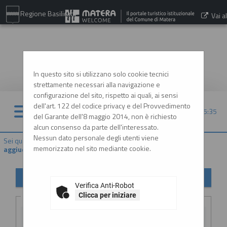
Regione Basilicata
Vai al
sito:
www.comune.matera.it
In questo sito si utilizzano solo cookie tecnici
strettamente necessari alla navigazione e
configurazione del sito, rispetto ai quali, ai sensi
dell'art. 122 del codice privacy e del Provvedimento
09/08/2026 15:35
del Garante dell'8 maggio 2014, non è richiesto
alcun consenso da parte dell'interessato.
Nessun dato personale degli utenti viene
Sei qui:
Home
»
Procedure d'appalto e contratti
»
Avvisi di
memorizzato nel sito mediante cookie.
aggiudicazione, esiti e affida...
Avvisi di aggiudicazione, esiti e affidamenti
Verifica Anti-Robot
Criteri di ricerca
Clicca per iniziare
Stazione
appaltante :