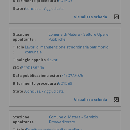
Riferimento procedura :
G01603
Stato :
Conclusa - Aggiudicata
Visualizza scheda
Stazione
Comune di Matera - Settore Opere
appaltante :
Pubbliche
Titolo
Lavori di manutenzione straordinaria patrimonio
:
comunale
Tipologia appalto :
Lavori
CIG :
BC9016A204
Data pubblicazione esito :
31/07/2026
Riferimento procedura :
G01589
Stato :
Conclusa - Aggiudicata
Visualizza scheda
Stazione
Comune di Matera - Servizio
appaltante :
Provveditorato
Titolo :
Fornitura materiale di cancelleria