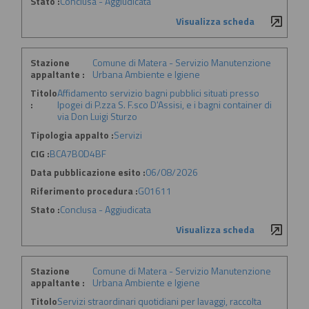
Stato :
Conclusa - Aggiudicata
Visualizza scheda
Stazione
Comune di Matera - Servizio Manutenzione
appaltante :
Urbana Ambiente e Igiene
Titolo
Affidamento servizio bagni pubblici situati presso
:
Ipogei di P.zza S. F.sco D'Assisi, e i bagni container di
via Don Luigi Sturzo
Tipologia appalto :
Servizi
CIG :
BCA7B0D4BF
Data pubblicazione esito :
06/08/2026
Riferimento procedura :
G01611
Stato :
Conclusa - Aggiudicata
Visualizza scheda
Stazione
Comune di Matera - Servizio Manutenzione
appaltante :
Urbana Ambiente e Igiene
Titolo
Servizi straordinari quotidiani per lavaggi, raccolta