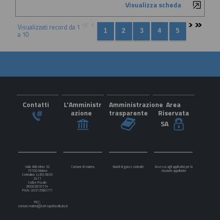
Visualizza scheda
Visualizzati record da 1
a 10
Contatti
L'Amministr
Amministrazione
Area
azione
trasparente
Riservata
SA
Viale Aldo Moro 32
Comune di matera
Bandi di gara e contratti
Accesso agli applicativi per la
75100 Matera
stazione appaltante
Centralino: (+39) 0835
2411
Codice Fiscale:
80002870774
P.IVA: 00313580771
PEC:
comune.matera@cert.ruparbasilicata.it