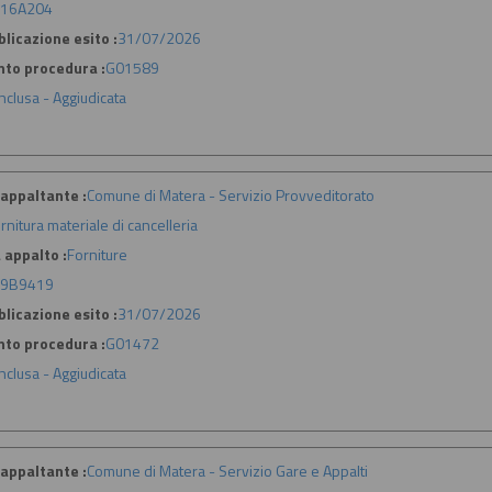
16A204
licazione esito :
31/07/2026
nto procedura :
G01589
nclusa - Aggiudicata
appaltante :
Comune di Matera - Servizio Provveditorato
rnitura materiale di cancelleria
 appalto :
Forniture
79B9419
licazione esito :
31/07/2026
nto procedura :
G01472
nclusa - Aggiudicata
appaltante :
Comune di Matera - Servizio Gare e Appalti