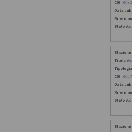
CIG :
BC90
Data pubb
Riferime
Stato :
Co
Stazione 
Titolo :
Fo
Tipologia
CIG :
BC6
Data pubb
Riferime
Stato :
Co
Stazione 