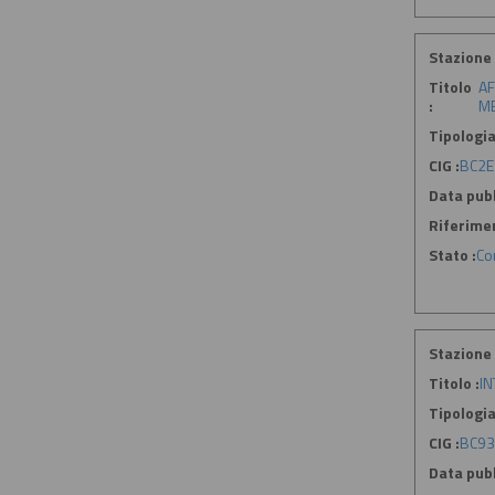
Stazione 
Titolo
AF
:
ME
Tipologia
CIG :
BC2E
Data pubb
Riferime
Stato :
Co
Stazione 
Titolo :
IN
Tipologia
CIG :
BC93
Data pubb