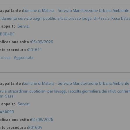
appaltante :
Comune di Matera - Servizio Manutenzione Urbana Ambiente 
fidamento servizio bagni pubblici situati presso Ipogei di P.zza S. F.sco D'Assi
 appalto :
Servizi
7B0D4BF
licazione esito :
06/08/2026
nto procedura :
G01611
nclusa - Aggiudicata
appaltante :
Comune di Matera - Servizio Manutenzione Urbana Ambiente 
rvizi straordinari quotidiani per lavaggi, raccolta giornaliera dei rifiuti confer
oni Sassi
 appalto :
Servizi
045A09B
licazione esito :
04/08/2026
nto procedura :
G01604