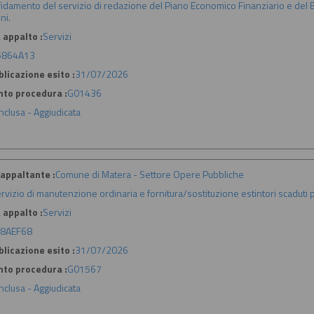
fidamento del servizio di redazione del Piano Economico Finanziario e del B
ni.
 appalto :
Servizi
5864A13
licazione esito :
31/07/2026
nto procedura :
G01436
nclusa - Aggiudicata
appaltante :
Comune di Matera - Settore Opere Pubbliche
rvizio di manutenzione ordinaria e fornitura/sostituzione estintori scaduti
 appalto :
Servizi
8AEF68
licazione esito :
31/07/2026
nto procedura :
G01567
nclusa - Aggiudicata