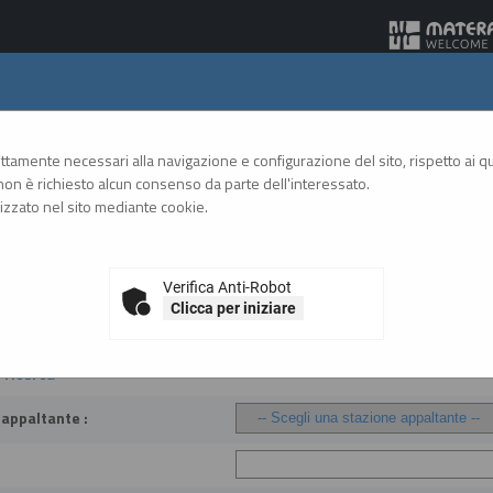
Gare Telematiche
rettamente necessari alla navigazione e configurazione del sito, rispetto ai qua
on è richiesto alcun consenso da parte dell'interessato.
zzato nel sito mediante cookie.
A
A
GRAFICA
TESTO
ALTO CONTRASTO
A
, esiti e affida...
Verifica Anti-Robot
Clicca per iniziare
 aggiudicazione, esiti e affidamenti
i ricerca
 appaltante :