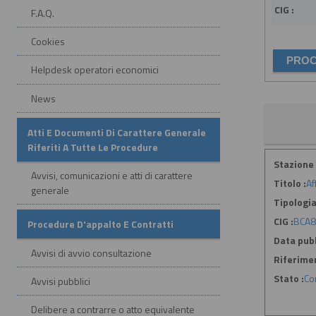
CIG :
F.A.Q.
Cookies
Helpdesk operatori economici
News
Atti E Documenti Di Carattere Generale
Riferiti A Tutte Le Procedure
Stazione 
Avvisi, comunicazioni e atti di carattere
Titolo :
Af
generale
Tipologia
CIG :
BCA8
Procedure D'appalto E Contratti
Data pubb
Avvisi di avvio consultazione
Riferime
Stato :
Co
Avvisi pubblici
Delibere a contrarre o atto equivalente