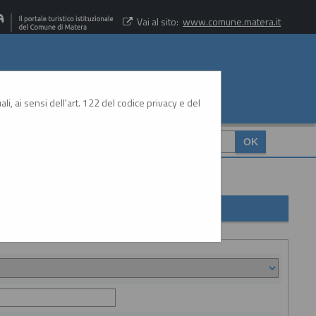
Vai al sito:
www.comune.matera.it
li, ai sensi dell'art. 122 del codice privacy e del
CERCA
: