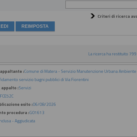
Criteri di ricerca av
La ricerca ha restituito 799 r
appaltante :
Comune di Matera - Servizio Manutenzione Urbana Ambiente 
fidamento servizio bagni pubblici di Via Fiorentini
 appalto :
Servizi
FCE52C
licazione esito :
06/08/2026
nto procedura :
G01613
nclusa - Aggiudicata