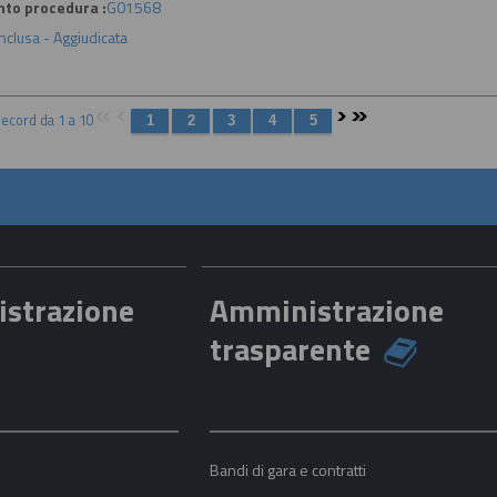
nto procedura :
G01568
nclusa - Aggiudicata
 record da 1 a 10
istrazione
Amministrazione
trasparente
a
Bandi di gara e contratti