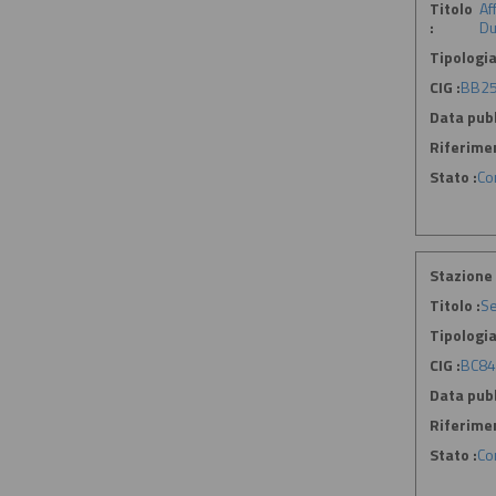
Titolo
Af
:
Du
Tipologia
CIG :
BB2
Data pubb
Riferime
Stato :
Co
Stazione 
Titolo :
Se
Tipologia
CIG :
BC84
Data pubb
Riferime
Stato :
Co