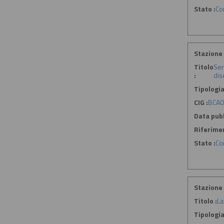
Stato :
Co
Stazione 
Titolo
Ser
:
dis
Tipologia
CIG :
BCA0
Data pubb
Riferime
Stato :
Co
Stazione 
Titolo :
La
Tipologia