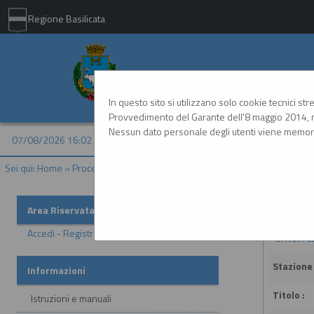
Regione Basilicata
Comune di Matera - 
In questo sito si utilizzano solo cookie tecnici st
Provvedimento del Garante dell'8 maggio 2014, n
Nessun dato personale degli utenti viene memori
07/08/2026 16:02
Sei qui:
Home
»
Procedure d'appalto e contratti
»
Avvisi di aggiudicazione
Avvisi di
Area Riservata
Accedi - Registrati
Criteri d
Stazione
Informazioni
Titolo :
Istruzioni e manuali