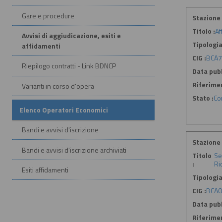
Gare e procedure
Stazione 
Titolo :
Af
Avvisi di aggiudicazione, esiti e
Tipologia
affidamenti
CIG :
BCA
Riepilogo contratti - Link BDNCP
Data pubb
Riferime
Varianti in corso d'opera
Stato :
Co
Elenco Operatori Economici
Bandi e avvisi d'iscrizione
Stazione 
Bandi e avvisi d'iscrizione archiviati
Titolo
Se
:
Ri
Esiti affidamenti
Tipologia
CIG :
BCA
Data pubb
Riferime