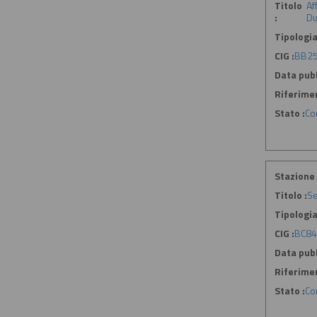
Titolo
Af
:
Du
Tipologia
CIG :
BB2
Data pubb
Riferime
Stato :
Co
Stazione 
Titolo :
Se
Tipologia
CIG :
BC84
Data pubb
Riferime
Stato :
Co