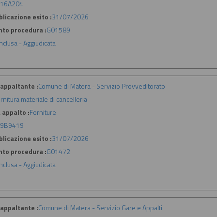
16A204
licazione esito :
31/07/2026
nto procedura :
G01589
nclusa - Aggiudicata
appaltante :
Comune di Matera - Servizio Provveditorato
rnitura materiale di cancelleria
 appalto :
Forniture
79B9419
licazione esito :
31/07/2026
nto procedura :
G01472
nclusa - Aggiudicata
appaltante :
Comune di Matera - Servizio Gare e Appalti