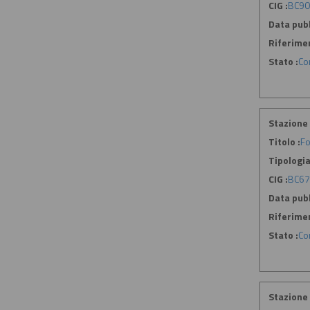
CIG :
BC90
Data pubb
Riferime
Stato :
Co
Stazione 
Titolo :
Fo
Tipologia
CIG :
BC6
Data pubb
Riferime
Stato :
Co
Stazione 