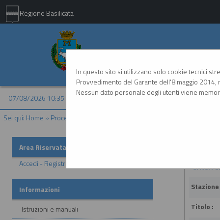
Regione Basilicata
Comune di Matera - 
In questo sito si utilizzano solo cookie tecnici st
Provvedimento del Garante dell'8 maggio 2014, n
Nessun dato personale degli utenti viene memori
07/08/2026 10:35
Sei qui:
Home
»
Procedure d'appalto e contratti
»
Avvisi di aggiudicazione
Avvisi di
Area Riservata
Accedi - Registrati
Criteri d
Stazione
Informazioni
Titolo :
Istruzioni e manuali