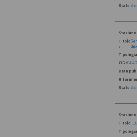
Stato :
Co
Stazione 
Titolo
Ser
:
dis
Tipologia
CIG :
BCA0
Data pubb
Riferime
Stato :
Co
Stazione 
Titolo :
La
Tipologia