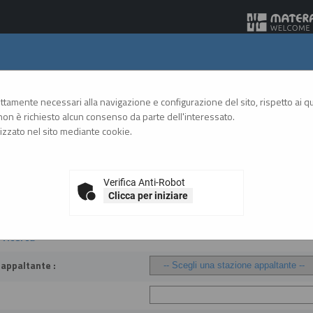
Gare Telematiche
rettamente necessari alla navigazione e configurazione del sito, rispetto ai qua
on è richiesto alcun consenso da parte dell'interessato.
zzato nel sito mediante cookie.
A
A
GRAFICA
TESTO
ALTO CONTRASTO
A
, esiti e affida...
Verifica Anti-Robot
Clicca per iniziare
 aggiudicazione, esiti e affidamenti
i ricerca
 appaltante :