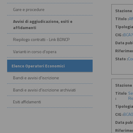
Gare e procedure
Stazione 
Titolo :
Af
Avvisi di aggiudicazione, esiti e
Tipologia
affidamenti
CIG :
BCA
Riepilogo contratti - Link BDNCP
Data pubb
Riferime
Varianti in corso d'opera
Stato :
Co
Elenco Operatori Economici
Bandi e avvisi d'iscrizione
Stazione 
Bandi e avvisi d'iscrizione archiviati
Titolo
Se
:
Ri
Esiti affidamenti
Tipologia
CIG :
BCA
Data pubb
Riferime