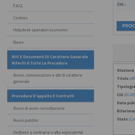
CIG :
F.A.Q.
Cookies
Helpdesk operatori economici
News
Atti E Documenti Di Carattere Generale
Riferiti A Tutte Le Procedure
Stazione 
Avvisi, comunicazioni e atti di carattere
Titolo :
Af
generale
Tipologia
CIG :
BCA8
Procedure D'appalto E Contratti
Data pubb
Avvisi di avvio consultazione
Riferime
Stato :
Co
Avvisi pubblici
Delibere a contrarre o atto equivalente