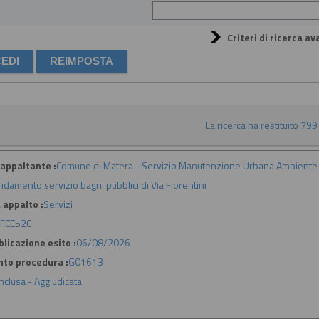
Criteri di ricerca av
La ricerca ha restituito 799 r
appaltante :
Comune di Matera - Servizio Manutenzione Urbana Ambiente 
fidamento servizio bagni pubblici di Via Fiorentini
 appalto :
Servizi
FCE52C
licazione esito :
06/08/2026
nto procedura :
G01613
nclusa - Aggiudicata