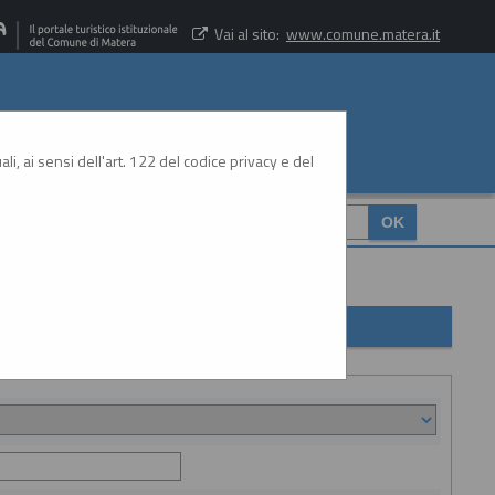
Vai al sito:
www.comune.matera.it
li, ai sensi dell'art. 122 del codice privacy e del
CERCA
: