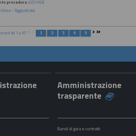
nto procedura :
G01568
nclusa - Aggiudicata
 record da 1 a 10
istrazione
Amministrazione
trasparente
a
Bandi di gara e contratti