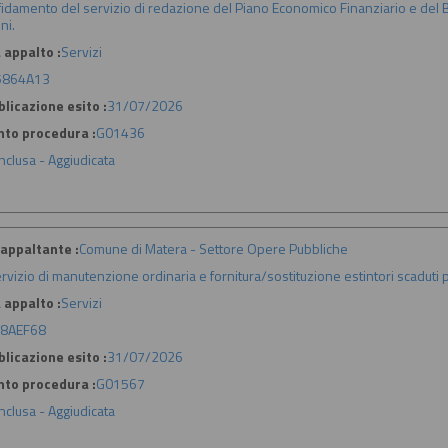
fidamento del servizio di redazione del Piano Economico Finanziario e del B
ni.
 appalto :
Servizi
5864A13
licazione esito :
31/07/2026
nto procedura :
G01436
nclusa - Aggiudicata
appaltante :
Comune di Matera - Settore Opere Pubbliche
rvizio di manutenzione ordinaria e fornitura/sostituzione estintori scaduti
 appalto :
Servizi
8AEF68
licazione esito :
31/07/2026
nto procedura :
G01567
nclusa - Aggiudicata