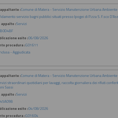
appaltante :
Comune di Matera - Servizio Manutenzione Urbana Ambiente 
fidamento servizio bagni pubblici situati presso Ipogei di P.zza S. F.sco D'Assi
 appalto :
Servizi
7B0D4BF
licazione esito :
06/08/2026
nto procedura :
G01611
nclusa - Aggiudicata
appaltante :
Comune di Matera - Servizio Manutenzione Urbana Ambiente 
rvizi straordinari quotidiani per lavaggi, raccolta giornaliera dei rifiuti confer
oni Sassi
 appalto :
Servizi
045A09B
licazione esito :
04/08/2026
nto procedura :
G01604