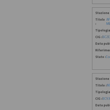
Stazione 
Titolo
AF
:
ME
Tipologia
CIG :
BC2E
Data pubb
Riferime
Stato :
Co
Stazione 
Titolo :
IN
Tipologia
CIG :
BC93
Data pubb