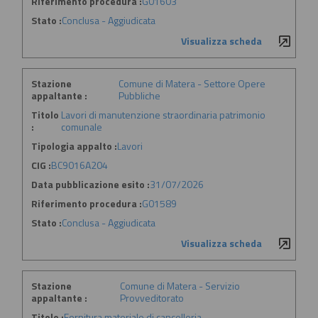
Riferimento procedura :
G01603
Stato :
Conclusa - Aggiudicata
Visualizza scheda
Stazione
Comune di Matera - Settore Opere
appaltante :
Pubbliche
Titolo
Lavori di manutenzione straordinaria patrimonio
:
comunale
Tipologia appalto :
Lavori
CIG :
BC9016A204
Data pubblicazione esito :
31/07/2026
Riferimento procedura :
G01589
Stato :
Conclusa - Aggiudicata
Visualizza scheda
Stazione
Comune di Matera - Servizio
appaltante :
Provveditorato
Titolo :
Fornitura materiale di cancelleria