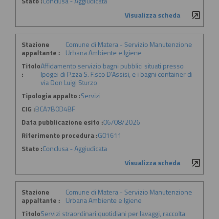
Stato :
Conclusa - Aggiudicata
Visualizza scheda
Stazione
Comune di Matera - Servizio Manutenzione
appaltante :
Urbana Ambiente e Igiene
Titolo
Affidamento servizio bagni pubblici situati presso
:
Ipogei di P.zza S. F.sco D'Assisi, e i bagni container di
via Don Luigi Sturzo
Tipologia appalto :
Servizi
CIG :
BCA7B0D4BF
Data pubblicazione esito :
06/08/2026
Riferimento procedura :
G01611
Stato :
Conclusa - Aggiudicata
Visualizza scheda
Stazione
Comune di Matera - Servizio Manutenzione
appaltante :
Urbana Ambiente e Igiene
Titolo
Servizi straordinari quotidiani per lavaggi, raccolta