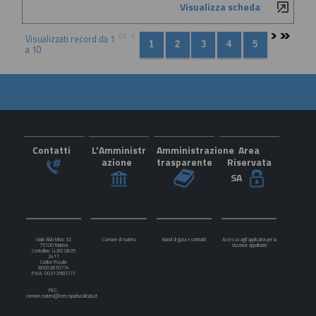
Visualizza scheda
Visualizzati record da 1
a 10
Contatti
L'Amministr
Amministrazione
Area
azione
trasparente
Riservata
SA
Viale Aldo Moro 32
Comune di matera
Bandi di gara e contratti
Accesso agli applicativi per la
75100 Matera
stazione appaltante
Centralino: (+39) 0835
2411
Codice Fiscale:
80002870774
P.IVA: 00313580771
PEC:
comune.matera@cert.ruparbasilicata.it