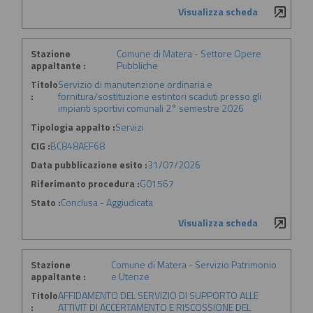
Visualizza scheda
Stazione
Comune di Matera - Settore Opere
appaltante :
Pubbliche
Titolo
Servizio di manutenzione ordinaria e
:
fornitura/sostituzione estintori scaduti presso gli
impianti sportivi comunali 2° semestre 2026
Tipologia appalto :
Servizi
CIG :
BC848AEF68
Data pubblicazione esito :
31/07/2026
Riferimento procedura :
G01567
Stato :
Conclusa - Aggiudicata
Visualizza scheda
Stazione
Comune di Matera - Servizio Patrimonio
appaltante :
e Utenze
Titolo
AFFIDAMENTO DEL SERVIZIO DI SUPPORTO ALLE
:
ATTIVIT DI ACCERTAMENTO E RISCOSSIONE DEL