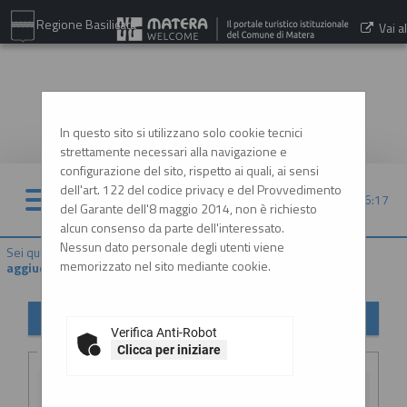
Regione Basilicata
Vai al
sito:
www.comune.matera.it
In questo sito si utilizzano solo cookie tecnici
strettamente necessari alla navigazione e
configurazione del sito, rispetto ai quali, ai sensi
dell'art. 122 del codice privacy e del Provvedimento
09/08/2026 16:17
del Garante dell'8 maggio 2014, non è richiesto
alcun consenso da parte dell'interessato.
Nessun dato personale degli utenti viene
Sei qui:
Home
»
Procedure d'appalto e contratti
»
Avvisi di
memorizzato nel sito mediante cookie.
aggiudicazione, esiti e affida...
Avvisi di aggiudicazione, esiti e affidamenti
Verifica Anti-Robot
Criteri di ricerca
Clicca per iniziare
Stazione
appaltante :