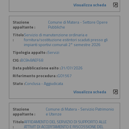
Visualizza scheda
Stazione
Comune di Matera - Settore Opere
appaltante :
Pubbliche
Titolo
Servizio di manutenzione ordinaria e
:
fornitura/sostituzione estintori scaduti presso gli
impianti sportivi comunali 2° semestre 2026
Tipologia appalto :
Servizi
CIG :
BC848AEF68
Data pubblicazione esito :
31/07/2026
Riferimento procedura :
G01567
Stato :
Conclusa - Aggiudicata
Visualizza scheda
Stazione
Comune di Matera - Servizio Patrimonio
appaltante :
e Utenze
Titolo
AFFIDAMENTO DEL SERVIZIO DI SUPPORTO ALLE
:
ATTIVIT DI ACCERTAMENTO E RISCOSSIONE DEL