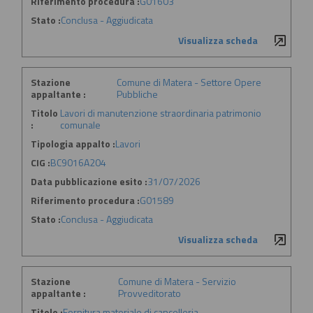
Riferimento procedura :
G01603
Stato :
Conclusa - Aggiudicata
Visualizza scheda
Stazione
Comune di Matera - Settore Opere
appaltante :
Pubbliche
Titolo
Lavori di manutenzione straordinaria patrimonio
:
comunale
Tipologia appalto :
Lavori
CIG :
BC9016A204
Data pubblicazione esito :
31/07/2026
Riferimento procedura :
G01589
Stato :
Conclusa - Aggiudicata
Visualizza scheda
Stazione
Comune di Matera - Servizio
appaltante :
Provveditorato
Titolo :
Fornitura materiale di cancelleria