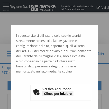
Regione Basilicata
Vai al
sito:
www.comune.matera.it
In questo sito si utilizzano solo cookie tecnici
strettamente necessari alla navigazione e
configurazione del sito, rispetto ai quali, ai sensi
dell'art. 122 del codice privacy e del Provvedimento
08/08/2026 08:54
del Garante dell'8 maggio 2014, non è richiesto
alcun consenso da parte dell'interessato.
Nessun dato personale degli utenti viene
Sei qui:
Home
»
Procedure d'appalto e contratti
»
Avvisi di
memorizzato nel sito mediante cookie.
aggiudicazione, esiti e affida...
Avvisi di aggiudicazione, esiti e affidamenti
Verifica Anti-Robot
Criteri di ricerca
Clicca per iniziare
Stazione
appaltante :