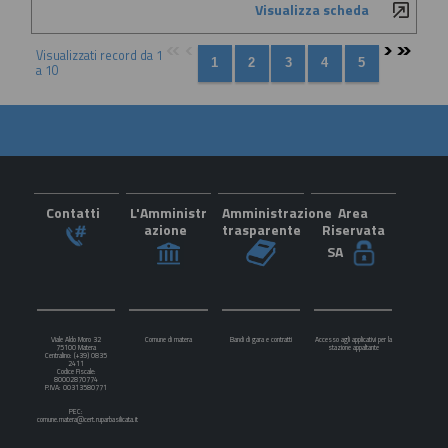
Visualizza scheda
Visualizzati record da 1
a 10
Contatti
L'Amministr
Amministrazione
Area
azione
trasparente
Riservata
SA
Viale Aldo Moro 32
Comune di matera
Bandi di gara e contratti
Accesso agli applicativi per la
75100 Matera
stazione appaltante
Centralino: (+39) 0835
2411
Codice Fiscale:
80002870774
P.IVA: 00313580771
PEC:
comune.matera@cert.ruparbasilicata.it