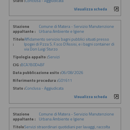
Stato :
Conclusa - Aggiudicata
Visualizza scheda
Stazione
Comune di Matera - Servizio Manutenzione
appaltante :
Urbana Ambiente e Igiene
Titolo
Affidamento servizio bagni pubblici situati presso
:
Ipogei di P.zza S. F.sco D'Assisi, e i bagni container di
via Don Luigi Sturzo
Tipologia appalto :
Servizi
CIG :
BCA7B0D4BF
Data pubblicazione esito :
06/08/2026
Riferimento procedura :
G01611
Stato :
Conclusa - Aggiudicata
Visualizza scheda
Stazione
Comune di Matera - Servizio Manutenzione
appaltante :
Urbana Ambiente e Igiene
Titolo
Servizi straordinari quotidiani per lavaggi, raccolta