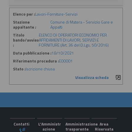
Elenco per :
Lavori-Forniture-Servizi
Stazione
Comune di Matera - Servizio Gare e
appaltante :
Appalti
Titolo
ELENCO DI OPERATORI ECONOMICI PER
bando/avviso
AFFIDAMENTI DI LAVORI, SERVIZI E
:
FORNITURE (Art. 36 del D.Lgs. 50/2016)
Data pubblicazione :
18/10/2021
Riferimento procedura :
E00001
Stato :
Iscrizione chiusa
Visualizza scheda
Contatti
L'Amministr
Amministrazione
Area
azione
trasparente
Riservata