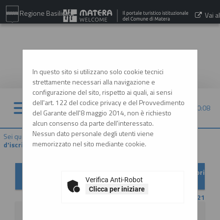
Regione Basilicata
Vai al
sito:
www.comune.matera.it
In questo sito si utilizzano solo cookie tecnici
strettamente necessari alla navigazione e
configurazione del sito, rispetto ai quali, ai sensi
dell'art. 122 del codice privacy e del Provvedimento
07/08/2026 20:08
del Garante dell'8 maggio 2014, non è richiesto
alcun consenso da parte dell'interessato.
Nessun dato personale degli utenti viene
Sei qui:
Home
»
Elenco operatori economici
»
Bandi e avvisi
memorizzato nel sito mediante cookie.
d'iscrizione archiviati
Bandi e avvisi d'iscrizione archiviati per elenchi operatori
economici
Verifica Anti-Robot
Clicca per iniziare
CONTENUTO AGGIORNATO AL 18/10/2021
La ricerca ha restituito 1 risultati.