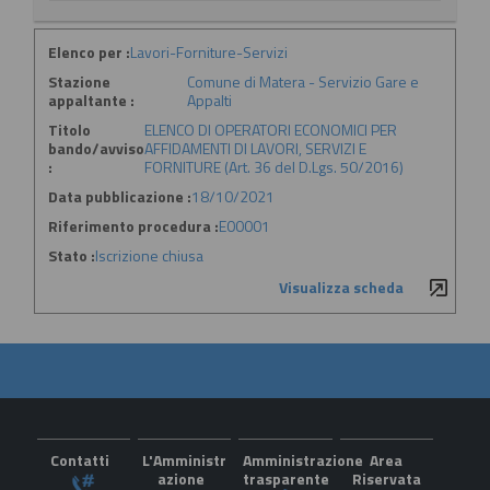
Elenco per :
Lavori-Forniture-Servizi
Stazione
Comune di Matera - Servizio Gare e
appaltante :
Appalti
Titolo
ELENCO DI OPERATORI ECONOMICI PER
bando/avviso
AFFIDAMENTI DI LAVORI, SERVIZI E
:
FORNITURE (Art. 36 del D.Lgs. 50/2016)
Data pubblicazione :
18/10/2021
Riferimento procedura :
E00001
Stato :
Iscrizione chiusa
Visualizza scheda
Contatti
L'Amministr
Amministrazione
Area
azione
trasparente
Riservata