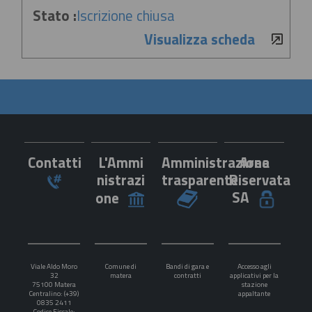
Stato :
Iscrizione chiusa
Visualizza scheda
Contatti
L'Ammi
Amministrazione
Area
nistrazi
trasparente
Riservata
SA
one
Viale Aldo Moro
Comune di
Bandi di gara e
Accesso agli
32
matera
contratti
applicativi per la
75100 Matera
stazione
Centralino: (+39)
appaltante
0835 2411
Codice Fiscale: