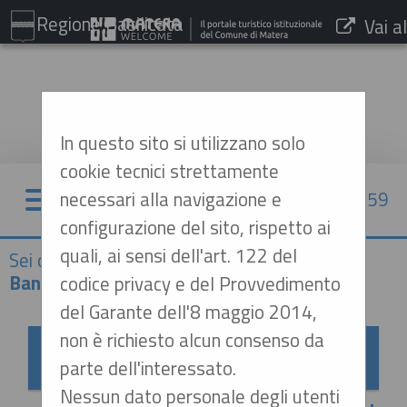
Regione Basilicata
Vai al
sito:
www.comune.matera.it
In questo sito si utilizzano solo
cookie tecnici strettamente
necessari alla navigazione e
06/08/2026 23:59
configurazione del sito, rispetto ai
quali, ai sensi dell'art. 122 del
Sei qui:
Home
»
Elenco operatori economici
»
Bandi e avvisi d'iscrizione archiviati
codice privacy e del Provvedimento
del Garante dell'8 maggio 2014,
non è richiesto alcun consenso da
Bandi e avvisi d'iscrizione archiviati per
parte dell'interessato.
elenchi operatori economici
Nessun dato personale degli utenti