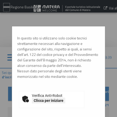
Regione Basilicata
Vai al
sito:
www.comune.matera.it
In questo sito si utilizzano solo cookie tecnici
strettamente necessari alla navigazione e
configurazione del sito, rispetto ai quali, ai sensi
dell'art. 122 del codice privacy e del Provvedimento
10/08/2026 08:39
del Garante dell'8 maggio 2014, non è richiesto
alcun consenso da parte dell'interessato.
Nessun dato personale degli utenti viene
Sei qui:
Home
»
Elenco operatori economici
»
Bandi e avvisi
memorizzato nel sito mediante cookie.
d'iscrizione archiviati
Bandi e avvisi d'iscrizione archiviati per elenchi operatori
economici
Verifica Anti-Robot
Clicca per iniziare
CONTENUTO AGGIORNATO AL 18/10/2021
La ricerca ha restituito 1 risultati.