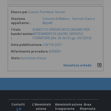
Elenco per :
Lavori-Forniture-Servizi
Stazione
Comune di Matera - Servizio Gare e
appaltante :
Appalti
Titolo
ELENCO DI OPERATORI ECONOMICI PER
bando/avviso
AFFIDAMENTI DI LAVORI, SERVIZI E
:
FORNITURE (Art. 36 del D.Lgs. 50/2016)
Data pubblicazione :
18/10/2021
Riferimento procedura :
E00001
Stato :
Iscrizione chiusa
Visualizza scheda
Contatti
L'Amministr
Amministrazione
Area
azione
trasparente
Riservata