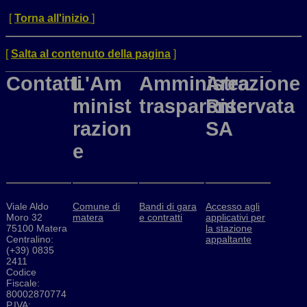
[
Torna all'inizio
]
[
Salta al contenuto della pagina
]
Contatti
L'Am
Amministrazione
Area
minist
trasparente
Riservata
razion
SA
e
Viale Aldo
Comune di
Bandi di gara
Accesso agli
Moro 32
matera
e contratti
applicativi per
75100 Matera
la stazione
Centralino:
appaltante
(+39) 0835
2411
Codice
Fiscale:
80002870774
P.IVA: