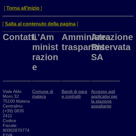
[
Torna all'inizio
]
[
Salta al contenuto della pagina
]
Contatti
L'Am
Amministrazione
Area
minist
trasparente
Riservata
razion
SA
e
Viale Aldo
Comune di
Bandi di gara
Accesso agli
Moro 32
matera
e contratti
applicativi per
75100 Matera
la stazione
Centralino:
appaltante
(+39) 0835
2411
Codice
Fiscale:
80002870774
P.IVA: