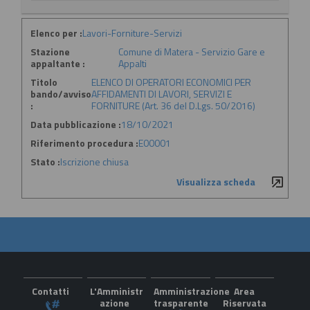
Elenco per :
Lavori-Forniture-Servizi
Stazione
Comune di Matera - Servizio Gare e
appaltante :
Appalti
Titolo
ELENCO DI OPERATORI ECONOMICI PER
bando/avviso
AFFIDAMENTI DI LAVORI, SERVIZI E
:
FORNITURE (Art. 36 del D.Lgs. 50/2016)
Data pubblicazione :
18/10/2021
Riferimento procedura :
E00001
Stato :
Iscrizione chiusa
Visualizza scheda
Contatti
L'Amministr
Amministrazione
Area
azione
trasparente
Riservata