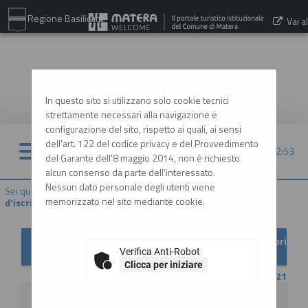
Regione Basilicata
Vai al
sito:
www.comune.matera.it
In questo sito si utilizzano solo cookie tecnici
strettamente necessari alla navigazione e
configurazione del sito, rispetto ai quali, ai sensi
dell'art. 122 del codice privacy e del Provvedimento
07/08/2026 12:53
del Garante dell'8 maggio 2014, non è richiesto
alcun consenso da parte dell'interessato.
Nessun dato personale degli utenti viene
Sei qui:
Home
»
Elenco operatori economici
»
Bandi e avvisi
memorizzato nel sito mediante cookie.
d'iscrizione archiviati
Bandi e avvisi d'iscrizione archiviati per elenchi operatori
economici
Verifica Anti-Robot
Clicca per iniziare
CONTENUTO AGGIORNATO AL 18/10/2021
La ricerca ha restituito 1 risultati.