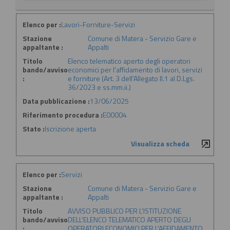
Elenco per :
Lavori-Forniture-Servizi
Stazione
Comune di Matera - Servizio Gare e
appaltante :
Appalti
Titolo
Elenco telematico aperto degli operatori
bando/avviso
economici per l'affidamento di lavori, servizi
:
e forniture (Art. 3 dell'Allegato II.1 al D.Lgs.
36/2023 e ss.mm.ii.)
Data pubblicazione :
13/06/2025
Riferimento procedura :
E00004
Stato :
Iscrizione aperta
Visualizza scheda
Elenco per :
Servizi
Stazione
Comune di Matera - Servizio Gare e
appaltante :
Appalti
Titolo
AVVISO PUBBLICO PER L'ISTITUZIONE
bando/avviso
DELL'ELENCO TELEMATICO APERTO DEGLI
:
OPERATORI ECONOMICI PER L'AFFIDAMENTO