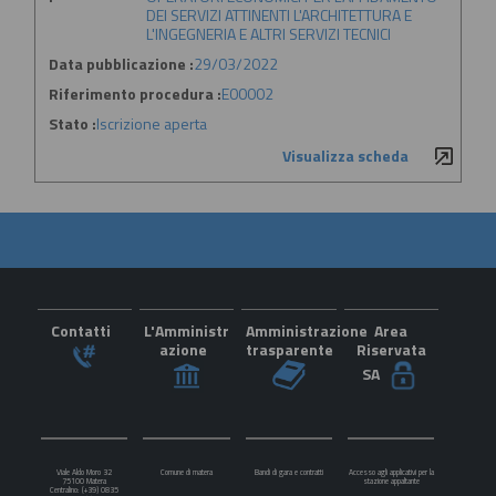
DEI SERVIZI ATTINENTI L'ARCHITETTURA E
L'INGEGNERIA E ALTRI SERVIZI TECNICI
Data pubblicazione :
29/03/2022
Riferimento procedura :
E00002
Stato :
Iscrizione aperta
Visualizza scheda
Contatti
L'Amministr
Amministrazione
Area
azione
trasparente
Riservata
SA
Viale Aldo Moro 32
Comune di matera
Bandi di gara e contratti
Accesso agli applicativi per la
75100 Matera
stazione appaltante
Centralino: (+39) 0835