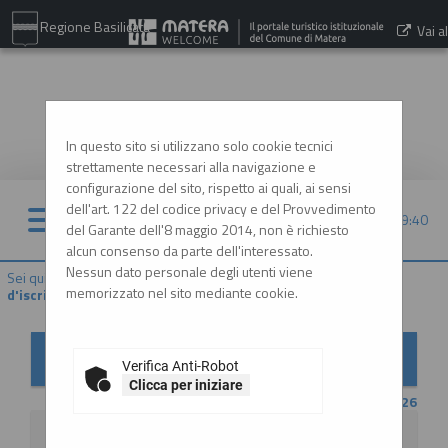
Regione Basilicata
Vai al
sito:
www.comune.matera.it
In questo sito si utilizzano solo cookie tecnici
strettamente necessari alla navigazione e
configurazione del sito, rispetto ai quali, ai sensi
dell'art. 122 del codice privacy e del Provvedimento
08/08/2026 09:40
del Garante dell'8 maggio 2014, non è richiesto
alcun consenso da parte dell'interessato.
Nessun dato personale degli utenti viene
Sei qui:
Home
»
Elenco operatori economici
»
Bandi e avvisi
memorizzato nel sito mediante cookie.
d'iscrizione
Bandi e avvisi d'iscrizione per elenchi operatori
economici
Verifica Anti-Robot
Clicca per iniziare
CONTENUTO AGGIORNATO AL 20/07/2026
La ricerca ha restituito 2 risultati.