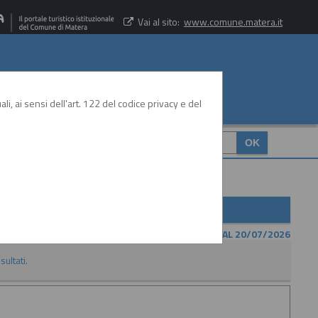
Vai al sito:
www.comune.matera.it
li, ai sensi dell'art. 122 del codice privacy e del
CERCA
:
CONTENUTO AGGIORNATO AL 20/07/2026
sultati.