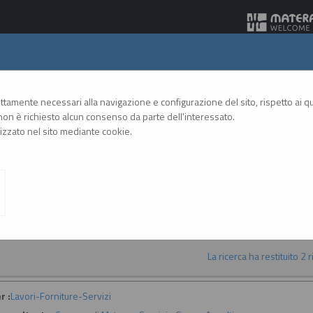
Gare Telematiche
rettamente necessari alla navigazione e configurazione del sito, rispetto ai qua
on è richiesto alcun consenso da parte dell'interessato.
zzato nel sito mediante cookie.
A
A
GRAFICA
TESTO
ALTO CONTRASTO
A
vvisi d'iscrizione per elenchi operatori economici
La ricerca ha restituito 2 ri
r :
Lavori-Forniture-Servizi