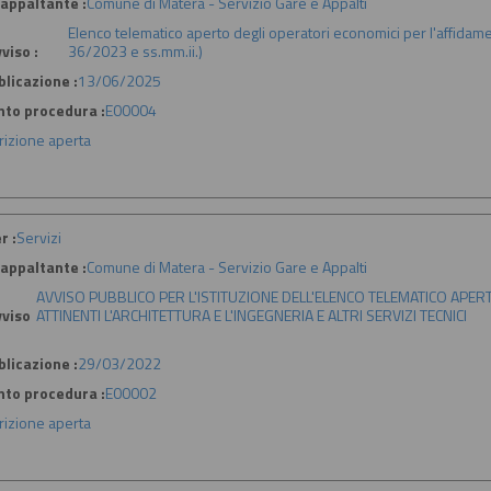
appaltante :
Comune di Matera - Servizio Gare e Appalti
Elenco telematico aperto degli operatori economici per l'affidamento 
viso :
36/2023 e ss.mm.ii.)
licazione :
13/06/2025
nto procedura :
E00004
crizione aperta
r :
Servizi
appaltante :
Comune di Matera - Servizio Gare e Appalti
AVVISO PUBBLICO PER L'ISTITUZIONE DELL'ELENCO TELEMATICO APER
viso
ATTINENTI L'ARCHITETTURA E L'INGEGNERIA E ALTRI SERVIZI TECNICI
licazione :
29/03/2022
nto procedura :
E00002
crizione aperta