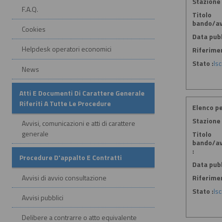
Stazione 
F.A.Q.
Titolo
bando/av
Cookies
Data pubb
Helpdesk operatori economici
Riferime
Stato :
Is
News
Atti E Documenti Di Carattere Generale
Riferiti A Tutte Le Procedure
Elenco pe
Stazione 
Avvisi, comunicazioni e atti di carattere
generale
Titolo
bando/av
:
Procedure D'appalto E Contratti
Data pubb
Avvisi di avvio consultazione
Riferime
Stato :
Is
Avvisi pubblici
Delibere a contrarre o atto equivalente