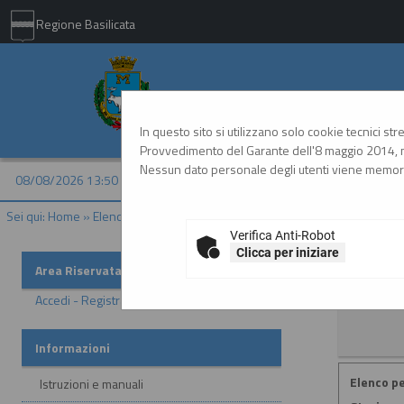
Regione Basilicata
Comune di Matera - 
In questo sito si utilizzano solo cookie tecnici st
Provvedimento del Garante dell'8 maggio 2014, n
Nessun dato personale degli utenti viene memori
08/08/2026 13:50
Sei qui:
Home
»
Elenco operatori economici
»
Bandi e avvisi d'iscrizione
Verifica Anti-Robot
Clicca per iniziare
Bandi e a
Area Riservata
Accedi - Registrati
Informazioni
Elenco pe
Istruzioni e manuali