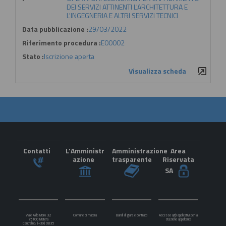
DEI SERVIZI ATTINENTI L'ARCHITETTURA E
L'INGEGNERIA E ALTRI SERVIZI TECNICI
Data pubblicazione :
29/03/2022
Riferimento procedura :
E00002
Stato :
Iscrizione aperta
Visualizza scheda
Contatti
L'Amministr
Amministrazione
Area
azione
trasparente
Riservata
SA
Viale Aldo Moro 32
Comune di matera
Bandi di gara e contratti
Accesso agli applicativi per la
75100 Matera
stazione appaltante
Centralino: (+39) 0835