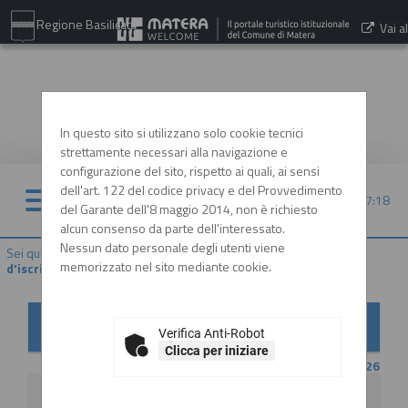
Regione Basilicata
Vai al
sito:
www.comune.matera.it
In questo sito si utilizzano solo cookie tecnici
strettamente necessari alla navigazione e
configurazione del sito, rispetto ai quali, ai sensi
dell'art. 122 del codice privacy e del Provvedimento
07/08/2026 07:18
del Garante dell'8 maggio 2014, non è richiesto
alcun consenso da parte dell'interessato.
Nessun dato personale degli utenti viene
Sei qui:
Home
»
Elenco operatori economici
»
Bandi e avvisi
memorizzato nel sito mediante cookie.
d'iscrizione
Bandi e avvisi d'iscrizione per elenchi operatori
economici
Verifica Anti-Robot
Clicca per iniziare
CONTENUTO AGGIORNATO AL 20/07/2026
La ricerca ha restituito 2 risultati.