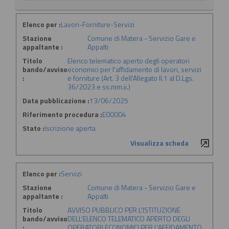
Elenco per :
Lavori-Forniture-Servizi
Stazione
Comune di Matera - Servizio Gare e
appaltante :
Appalti
Titolo
Elenco telematico aperto degli operatori
bando/avviso
economici per l'affidamento di lavori, servizi
:
e forniture (Art. 3 dell'Allegato II.1 al D.Lgs.
36/2023 e ss.mm.ii.)
Data pubblicazione :
13/06/2025
Riferimento procedura :
E00004
Stato :
Iscrizione aperta
Visualizza scheda
Elenco per :
Servizi
Stazione
Comune di Matera - Servizio Gare e
appaltante :
Appalti
Titolo
AVVISO PUBBLICO PER L'ISTITUZIONE
bando/avviso
DELL'ELENCO TELEMATICO APERTO DEGLI
:
OPERATORI ECONOMICI PER L'AFFIDAMENTO