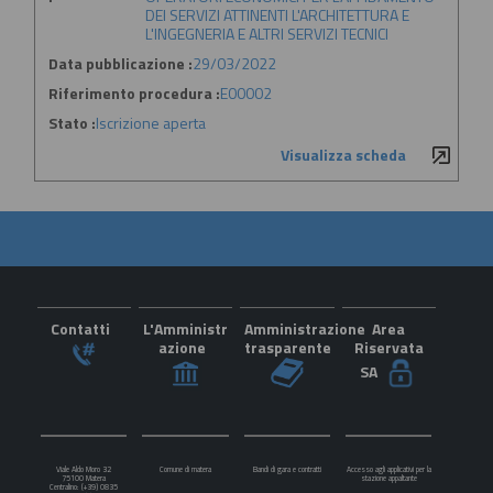
DEI SERVIZI ATTINENTI L'ARCHITETTURA E
L'INGEGNERIA E ALTRI SERVIZI TECNICI
Data pubblicazione :
29/03/2022
Riferimento procedura :
E00002
Stato :
Iscrizione aperta
Visualizza scheda
Contatti
L'Amministr
Amministrazione
Area
azione
trasparente
Riservata
SA
Viale Aldo Moro 32
Comune di matera
Bandi di gara e contratti
Accesso agli applicativi per la
75100 Matera
stazione appaltante
Centralino: (+39) 0835