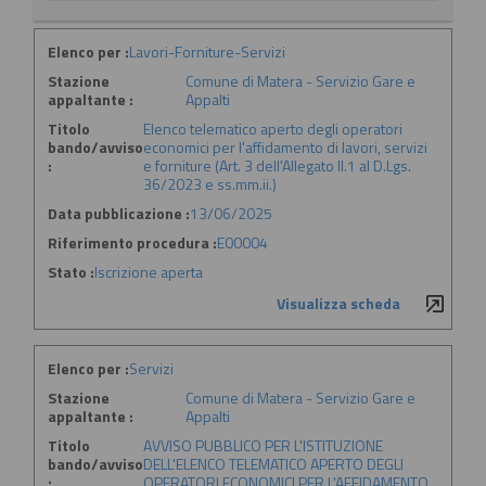
Elenco per :
Lavori-Forniture-Servizi
Stazione
Comune di Matera - Servizio Gare e
appaltante :
Appalti
Titolo
Elenco telematico aperto degli operatori
bando/avviso
economici per l'affidamento di lavori, servizi
:
e forniture (Art. 3 dell'Allegato II.1 al D.Lgs.
36/2023 e ss.mm.ii.)
Data pubblicazione :
13/06/2025
Riferimento procedura :
E00004
Stato :
Iscrizione aperta
Visualizza scheda
Elenco per :
Servizi
Stazione
Comune di Matera - Servizio Gare e
appaltante :
Appalti
Titolo
AVVISO PUBBLICO PER L'ISTITUZIONE
bando/avviso
DELL'ELENCO TELEMATICO APERTO DEGLI
:
OPERATORI ECONOMICI PER L'AFFIDAMENTO