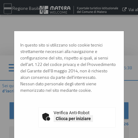
Regione Basilicata
Vai al
sito:
www.comune.matera.it
In questo sito si utilizzano solo cookie tecnici
strettamente necessari alla navigazione e
configurazione del sito, rispetto ai quali, ai sensi
dell'art. 122 del codice privacy e del Provvedimento
08/08/2026 05:38
del Garante dell'8 maggio 2014, non è richiesto
alcun consenso da parte dell'interessato.
Nessun dato personale degli utenti viene
Sei qui:
Home
»
Elenco operatori economici
»
Bandi e avvisi
memorizzato nel sito mediante cookie.
d'iscrizione
Bandi e avvisi d'iscrizione per elenchi operatori
economici
Verifica Anti-Robot
Clicca per iniziare
CONTENUTO AGGIORNATO AL 20/07/2026
La ricerca ha restituito 2 risultati.