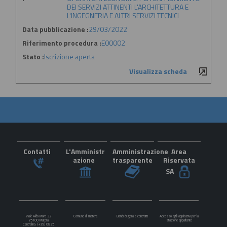
DEI SERVIZI ATTINENTI L'ARCHITETTURA E
L'INGEGNERIA E ALTRI SERVIZI TECNICI
Data pubblicazione :
29/03/2022
Riferimento procedura :
E00002
Stato :
Iscrizione aperta
Visualizza scheda
Contatti
L'Amministr
Amministrazione
Area
azione
trasparente
Riservata
SA
Viale Aldo Moro 32
Comune di matera
Bandi di gara e contratti
Accesso agli applicativi per la
75100 Matera
stazione appaltante
Centralino: (+39) 0835