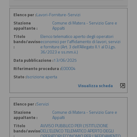
Elenco per :
Lavori-Forniture-Servizi
Stazione
Comune di Matera - Servizio Gare e
appaltante :
Appalti
Titolo
Elenco telematico aperto degli operatori
bando/avviso
economici per l'affidamento di lavori, servizi
:
e forniture (Art. 3 dell'Allegato II.1 al D.Lgs.
36/2023 e ss.mm.ii.)
Data pubblicazione :
13/06/2025
Riferimento procedura :
E00004
Stato :
Iscrizione aperta
Visualizza scheda
Elenco per :
Servizi
Stazione
Comune di Matera - Servizio Gare e
appaltante :
Appalti
Titolo
AVVISO PUBBLICO PER L'ISTITUZIONE
bando/avviso
DELL'ELENCO TELEMATICO APERTO DEGLI
:
OPERATORI ECONOMICI PER L'AFFIDAMENTO