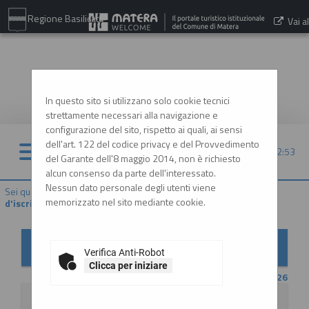
Regione Basilicata
Vai al
sito:
www.comune.matera.it
In questo sito si utilizzano solo cookie tecnici
strettamente necessari alla navigazione e
configurazione del sito, rispetto ai quali, ai sensi
dell'art. 122 del codice privacy e del Provvedimento
09/08/2026 12:53
del Garante dell'8 maggio 2014, non è richiesto
alcun consenso da parte dell'interessato.
Nessun dato personale degli utenti viene
Sei qui:
Home
»
Elenco operatori economici
»
Bandi e avvisi
memorizzato nel sito mediante cookie.
d'iscrizione
Bandi e avvisi d'iscrizione per elenchi operatori
economici
Verifica Anti-Robot
Clicca per iniziare
CONTENUTO AGGIORNATO AL 20/07/2026
La ricerca ha restituito 2 risultati.