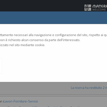
Gare Telematiche
rettamente necessari alla navigazione e configurazione del sito, rispetto ai qua
on è richiesto alcun consenso da parte dell'interessato.
zzato nel sito mediante cookie.
A
A
GRAFICA
TESTO
ALTO CONTRASTO
A
vvisi d'iscrizione per elenchi operatori economici
La ricerca ha restituito 2 ri
r :
Lavori-Forniture-Servizi