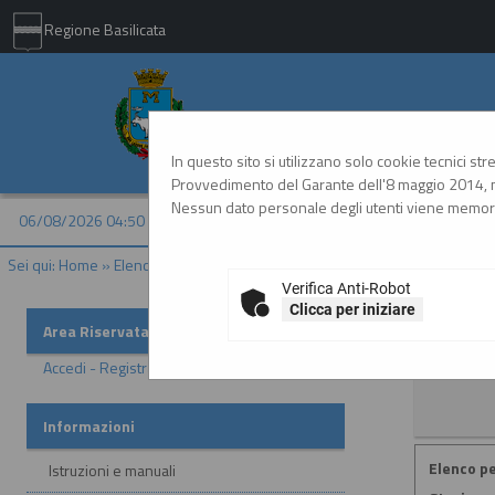
Regione Basilicata
Comune di Matera - 
In questo sito si utilizzano solo cookie tecnici st
Provvedimento del Garante dell'8 maggio 2014, n
Nessun dato personale degli utenti viene memori
06/08/2026 04:50
Sei qui:
Home
»
Elenco operatori economici
»
Bandi e avvisi d'iscrizione
Verifica Anti-Robot
Clicca per iniziare
Bandi e a
Area Riservata
Accedi - Registrati
Informazioni
Elenco pe
Istruzioni e manuali