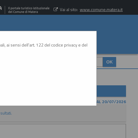
Vai al sito:
www.comune.matera.it
li, ai sensi dell'art. 122 del codice privacy e del
CERCA
:
CONTENUTO AGGIORNATO AL 20/07/2026
sultati.