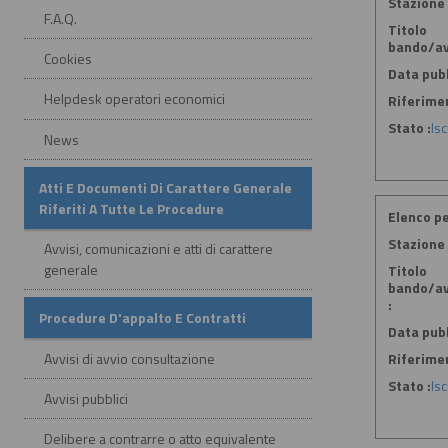
Stazione 
F.A.Q.
Titolo
bando/av
Cookies
Data pubb
Helpdesk operatori economici
Riferime
Stato :
Is
News
Atti E Documenti Di Carattere Generale
Riferiti A Tutte Le Procedure
Elenco pe
Stazione 
Avvisi, comunicazioni e atti di carattere
generale
Titolo
bando/av
:
Procedure D'appalto E Contratti
Data pubb
Avvisi di avvio consultazione
Riferime
Stato :
Is
Avvisi pubblici
Delibere a contrarre o atto equivalente