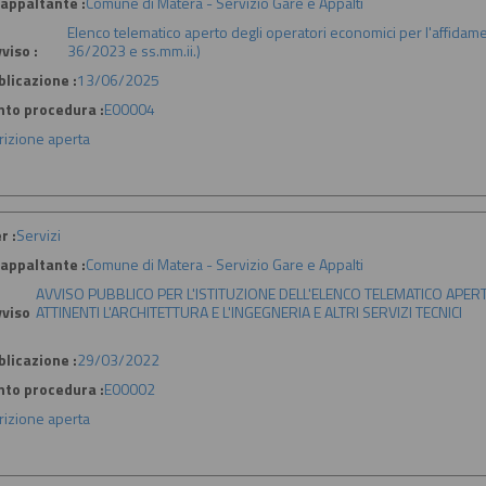
appaltante :
Comune di Matera - Servizio Gare e Appalti
Elenco telematico aperto degli operatori economici per l'affidamento 
viso :
36/2023 e ss.mm.ii.)
licazione :
13/06/2025
nto procedura :
E00004
crizione aperta
r :
Servizi
appaltante :
Comune di Matera - Servizio Gare e Appalti
AVVISO PUBBLICO PER L'ISTITUZIONE DELL'ELENCO TELEMATICO APER
viso
ATTINENTI L'ARCHITETTURA E L'INGEGNERIA E ALTRI SERVIZI TECNICI
licazione :
29/03/2022
nto procedura :
E00002
crizione aperta