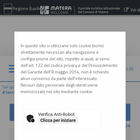
Regione Basilicata
Vai al
sito:
www.comune.matera.it
In questo sito si utilizzano solo cookie tecnici
strettamente necessari alla navigazione e
configurazione del sito, rispetto ai quali, ai sensi
dell'art. 122 del codice privacy e del Provvedimento
06/08/2026 16:26
del Garante dell'8 maggio 2014, non è richiesto
alcun consenso da parte dell'interessato.
Nessun dato personale degli utenti viene
Sei qui:
Home
»
Elenco operatori economici
»
Bandi e avvisi
memorizzato nel sito mediante cookie.
d'iscrizione
Bandi e avvisi d'iscrizione per elenchi operatori
economici
Verifica Anti-Robot
Clicca per iniziare
CONTENUTO AGGIORNATO AL 20/07/2026
La ricerca ha restituito 2 risultati.