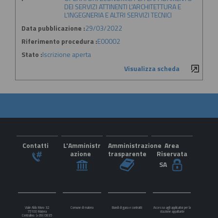
DEI SERVIZI ATTINENTI L'ARCHITETTURA E
L'INGEGNERIA E ALTRI SERVIZI TECNICI
Data pubblicazione :
29/03/2022
Riferimento procedura :
E00002
Stato :
Iscrizione aperta
Visualizza scheda
Contatti
L'Amministr
Amministrazione
Area
azione
trasparente
Riservata
SA
Viale Aldo Moro 32
Comune di matera
Bandi di gara e contratti
Accesso agli applicativi per la
75100 Matera
stazione appaltante
Centralino: (+39) 0835