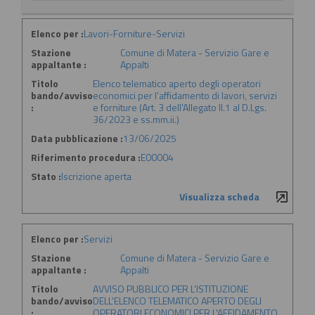
Elenco per :
Lavori-Forniture-Servizi
Stazione
Comune di Matera - Servizio Gare e
appaltante :
Appalti
Titolo
Elenco telematico aperto degli operatori
bando/avviso
economici per l'affidamento di lavori, servizi
:
e forniture (Art. 3 dell'Allegato II.1 al D.Lgs.
36/2023 e ss.mm.ii.)
Data pubblicazione :
13/06/2025
Riferimento procedura :
E00004
Stato :
Iscrizione aperta
Visualizza scheda
Elenco per :
Servizi
Stazione
Comune di Matera - Servizio Gare e
appaltante :
Appalti
Titolo
AVVISO PUBBLICO PER L'ISTITUZIONE
bando/avviso
DELL'ELENCO TELEMATICO APERTO DEGLI
:
OPERATORI ECONOMICI PER L'AFFIDAMENTO