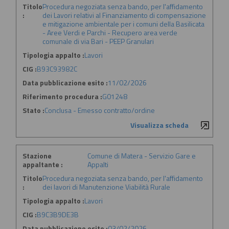
Titolo
Procedura negoziata senza bando, per l'affidamento
:
dei Lavori relativi al Finanziamento di compensazione
e mitigazione ambientale per i comuni della Basilicata
- Aree Verdi e Parchi - Recupero area verde
comunale di via Bari - PEEP Granulari
Tipologia appalto :
Lavori
CIG :
B93C93982C
Data pubblicazione esito :
11/02/2026
Riferimento procedura :
G01248
Stato :
Conclusa - Emesso contratto/ordine
Visualizza scheda
Stazione
Comune di Matera - Servizio Gare e
appaltante :
Appalti
Titolo
Procedura negoziata senza bando, per l'affidamento
:
dei lavori di Manutenzione Viabilità Rurale
Tipologia appalto :
Lavori
CIG :
B9C3B9DE3B
Data pubblicazione esito :
03/02/2026