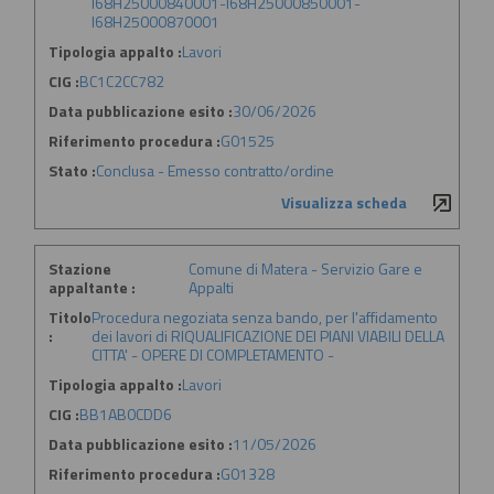
I68H25000840001-I68H25000850001-
I68H25000870001
Tipologia appalto :
Lavori
CIG :
BC1C2CC782
Data pubblicazione esito :
30/06/2026
Riferimento procedura :
G01525
Stato :
Conclusa - Emesso contratto/ordine
Visualizza scheda
Stazione
Comune di Matera - Servizio Gare e
appaltante :
Appalti
Titolo
Procedura negoziata senza bando, per l'affidamento
:
dei lavori di RIQUALIFICAZIONE DEI PIANI VIABILI DELLA
CITTA' - OPERE DI COMPLETAMENTO -
Tipologia appalto :
Lavori
CIG :
BB1AB0CDD6
Data pubblicazione esito :
11/05/2026
Riferimento procedura :
G01328