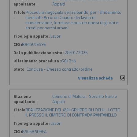
appaltante :
Appalti
Titolo
Procedura negoziata senza bando, per l'affidamento
:
mediante Accordo Quadro dei lavori di
manutenzione, fornitura e posa in opera di giochi e
arredi per parchi urbani.
Tipologia appalto :
Lavori
CIG :
B945C5E59E
Data pubblicazione esito :
28/01/2026
Riferimento procedura :
G01255
Stato :
Conclusa - Emesso contratto/ordine
Visualizza scheda
Stazione
Comune di Matera - Servizio Gare e
appaltante :
Appalti
Titolo
REALIZZAZIONE DEL XVIII GRUPPO DI LOCULI- LOTTO
:
II, PRESSO IL CIMITERO DI CONTRADA PANTANELLO
Tipologia appalto :
Lavori
CIG :
B5C6B509EA