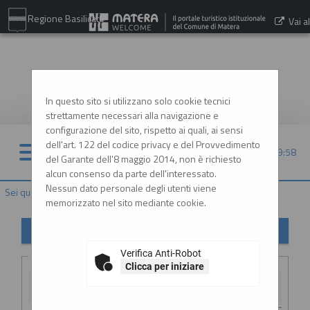
Regione Basilicata
Vai al
sito:
www.comune.matera.it
In questo sito si utilizzano solo cookie tecnici
strettamente necessari alla navigazione e
configurazione del sito, rispetto ai quali, ai sensi
dell'art. 122 del codice privacy e del Provvedimento
07/08/2026 09:58
del Garante dell'8 maggio 2014, non è richiesto
alcun consenso da parte dell'interessato.
Nessun dato personale degli utenti viene
Sei qui:
Home
»
Elenco operatori economici
»
Esiti affidamenti
memorizzato nel sito mediante cookie.
Esiti affidamenti
Verifica Anti-Robot
Criteri di ricerca
Clicca per iniziare
Stazione
appaltante :