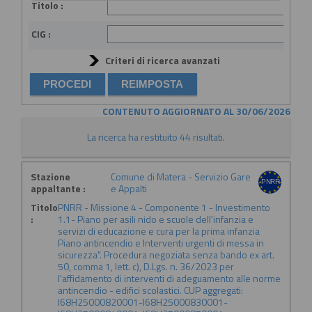
Titolo :
CIG :
Criteri di ricerca avanzati
CONTENUTO AGGIORNATO AL 30/06/2026
La ricerca ha restituito 44 risultati.
Stazione
Comune di Matera - Servizio Gare
appaltante :
e Appalti
Titolo
PNRR - Missione 4 - Componente 1 - Investimento
:
1.1- Piano per asili nido e scuole dell'infanzia e
servizi di educazione e cura per la prima infanzia
Piano antincendio e Interventi urgenti di messa in
sicurezza". Procedura negoziata senza bando ex art.
50, comma 1, lett. c), D.Lgs. n. 36/2023 per
l'affidamento di interventi di adeguamento alle norme
antincendio - edifici scolastici. CUP aggregati:
I68H25000820001-I68H25000830001-