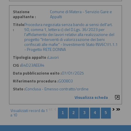
Stazione
Comune di Matera - Servizio Gare e
appaltante :
Appalti
Titolo
Procedura negoziata senza bando ai sensi dell'art.
:
50, comma 1, lettera c) del D.Lgs. 36/2023 per
l'affidamento dei lavori relativi alla realizzazione del
progetto "Interventi di valorizzazione dei beni
confiscati alle mafie" - Investimenti Stato INV6C1I1.1.1
- Progetto RETE DONNA
Tipologia appalto :
Lavori
CIG :
B4D23AEEA4
Data pubblicazione esito :
07/01/2025
Riferimento procedura :
G00803
Stato :
Conclusa - Emesso contratto/ordine
Visualizza scheda
Visualizzati record da 1
a 10