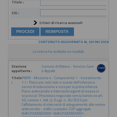
Titolo :
CIG :
Criteri di ricerca avanzati
CONTENUTO AGGIORNATO AL 30/06/2026
La ricerca ha restituito 44 risultati.
Stazione
Comune di Matera - Servizio Gare
appaltante :
e Appalti
Titolo
PNRR - Missione 4 - Componente 1 - Investimento
:
1.1- Piano per asili nido e scuole dell'infanzia e
servizi di educazione e cura per la prima infanzia
Piano antincendio e Interventi urgenti di messa in
sicurezza". Procedura negoziata senza bando ex art.
50, comma 1, lett. c), D.Lgs. n. 36/2023 per
l'affidamento di interventi di adeguamento alle norme
antincendio - edifici scolastici. CUP aggregati:
I68H25000820001-I68H25000830001-