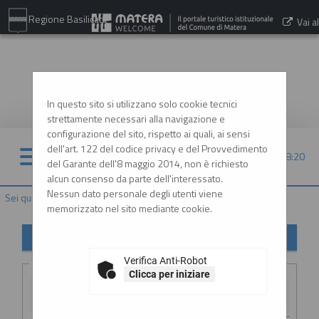
Regione Basilicata
Vai al
sito:
www.comune.matera.it
In questo sito si utilizzano solo cookie tecnici
strettamente necessari alla navigazione e
configurazione del sito, rispetto ai quali, ai sensi
dell'art. 122 del codice privacy e del Provvedimento
09/08/2026 08:20
del Garante dell'8 maggio 2014, non è richiesto
alcun consenso da parte dell'interessato.
Nessun dato personale degli utenti viene
Sei qui:
Home
»
Elenco operatori economici
»
Esiti affidamenti
memorizzato nel sito mediante cookie.
Esiti affidamenti
Verifica Anti-Robot
Criteri di ricerca
Clicca per iniziare
Stazione
appaltante :