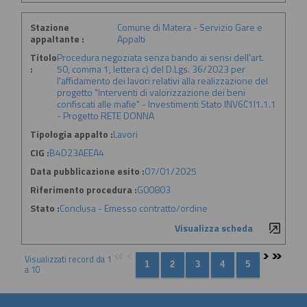
Stazione
Comune di Matera - Servizio Gare e
appaltante :
Appalti
Titolo
Procedura negoziata senza bando ai sensi dell'art.
:
50, comma 1, lettera c) del D.Lgs. 36/2023 per
l'affidamento dei lavori relativi alla realizzazione del
progetto "Interventi di valorizzazione dei beni
confiscati alle mafie" - Investimenti Stato INV6C1I1.1.1
- Progetto RETE DONNA
Tipologia appalto :
Lavori
CIG :
B4D23AEEA4
Data pubblicazione esito :
07/01/2025
Riferimento procedura :
G00803
Stato :
Conclusa - Emesso contratto/ordine
Visualizza scheda
Visualizzati record da 1
a 10