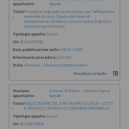
appaltante :
Appalti
Titolo
Procedura negoziata senza bando, per l'affidamento
:
mediante Accordo Quadro dei lavori di
manutenzione, fornitura e posa in opera di giochi e
arredi per parchi urbani.
Tipologia appalto :
Lavori
CIG :
B945C5E59E
Data pubblicazione esito :
28/01/2026
Riferimento procedura :
G01255
Stato :
Conclusa - Emesso contratto/ordine
Visualizza scheda
Stazione
Comune di Matera - Servizio Gare e
appaltante :
Appalti
Titolo
REALIZZAZIONE DEL XVIII GRUPPO DI LOCULI- LOTTO
:
II, PRESSO IL CIMITERO DI CONTRADA PANTANELLO
Tipologia appalto :
Lavori
CIG :
B5C6B509EA