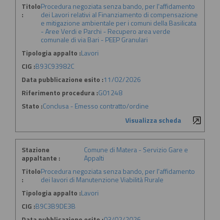
Titolo
Procedura negoziata senza bando, per l'affidamento
:
dei Lavori relativi al Finanziamento di compensazione
e mitigazione ambientale per i comuni della Basilicata
- Aree Verdi e Parchi - Recupero area verde
comunale di via Bari - PEEP Granulari
Tipologia appalto :
Lavori
CIG :
B93C93982C
Data pubblicazione esito :
11/02/2026
Riferimento procedura :
G01248
Stato :
Conclusa - Emesso contratto/ordine
Visualizza scheda
Stazione
Comune di Matera - Servizio Gare e
appaltante :
Appalti
Titolo
Procedura negoziata senza bando, per l'affidamento
:
dei lavori di Manutenzione Viabilità Rurale
Tipologia appalto :
Lavori
CIG :
B9C3B9DE3B
Data pubblicazione esito :
03/02/2026