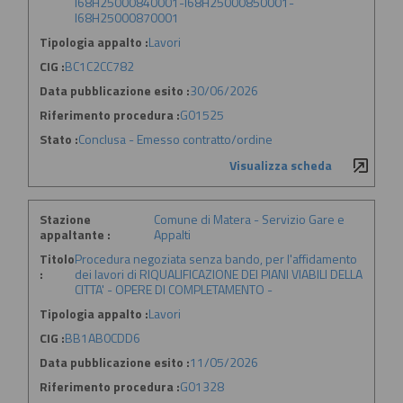
I68H25000840001-I68H25000850001-
I68H25000870001
Tipologia appalto :
Lavori
CIG :
BC1C2CC782
Data pubblicazione esito :
30/06/2026
Riferimento procedura :
G01525
Stato :
Conclusa - Emesso contratto/ordine
Visualizza scheda
Stazione
Comune di Matera - Servizio Gare e
appaltante :
Appalti
Titolo
Procedura negoziata senza bando, per l'affidamento
:
dei lavori di RIQUALIFICAZIONE DEI PIANI VIABILI DELLA
CITTA' - OPERE DI COMPLETAMENTO -
Tipologia appalto :
Lavori
CIG :
BB1AB0CDD6
Data pubblicazione esito :
11/05/2026
Riferimento procedura :
G01328