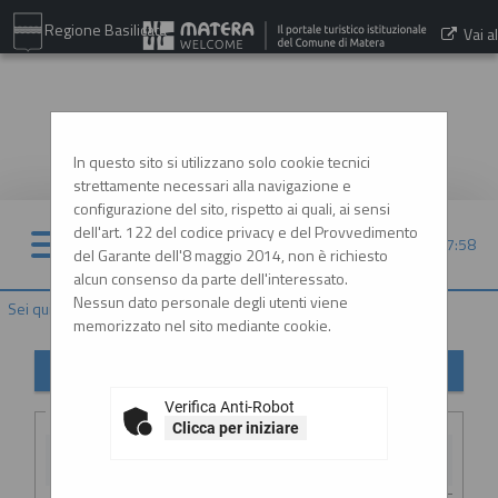
Regione Basilicata
Vai al
sito:
www.comune.matera.it
In questo sito si utilizzano solo cookie tecnici
strettamente necessari alla navigazione e
configurazione del sito, rispetto ai quali, ai sensi
dell'art. 122 del codice privacy e del Provvedimento
07/08/2026 17:58
del Garante dell'8 maggio 2014, non è richiesto
alcun consenso da parte dell'interessato.
Nessun dato personale degli utenti viene
Sei qui:
Home
»
Elenco operatori economici
»
Esiti affidamenti
memorizzato nel sito mediante cookie.
Esiti affidamenti
Verifica Anti-Robot
Criteri di ricerca
Clicca per iniziare
Stazione
appaltante :