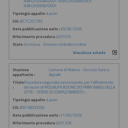
I68H25000840001-I68H25000850001-
I68H25000870001
Tipologia appalto :
Lavori
CIG :
BC1C2CC782
Data pubblicazione esito :
30/06/2026
Riferimento procedura :
G01525
Stato :
Conclusa - Emesso contratto/ordine
Visualizza scheda
Stazione
Comune di Matera - Servizio Gare e
appaltante :
Appalti
Titolo
Procedura negoziata senza bando, per l'affidamento
:
dei lavori di RIQUALIFICAZIONE DEI PIANI VIABILI DELLA
CITTA' - OPERE DI COMPLETAMENTO -
Tipologia appalto :
Lavori
CIG :
BB1AB0CDD6
Data pubblicazione esito :
11/05/2026
Riferimento procedura :
G01328