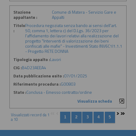
Stazione
Comune di Matera - Servizio Gare e
appaltante :
Appalti
Titolo
Procedura negoziata senza bando ai sensi dell'art.
:
50, comma 1, lettera c) del D.Lgs. 36/2023 per
l'affidamento dei lavori relativi alla realizzazione del
progetto "Interventi di valorizzazione dei beni
confiscati alle mafie" - Investimenti Stato INV6C1I1.1.1
- Progetto RETE DONNA
Tipologia appalto :
Lavori
CIG :
B4D23AEEA4
Data pubblicazione esito :
07/01/2025
Riferimento procedura :
G00803
Stato :
Conclusa - Emesso contratto/ordine
Visualizza scheda
Visualizzati record da 1
a 10