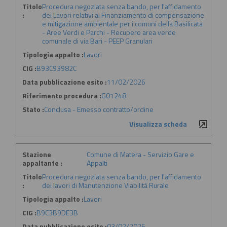
Titolo
Procedura negoziata senza bando, per l'affidamento
:
dei Lavori relativi al Finanziamento di compensazione
e mitigazione ambientale per i comuni della Basilicata
- Aree Verdi e Parchi - Recupero area verde
comunale di via Bari - PEEP Granulari
Tipologia appalto :
Lavori
CIG :
B93C93982C
Data pubblicazione esito :
11/02/2026
Riferimento procedura :
G01248
Stato :
Conclusa - Emesso contratto/ordine
Visualizza scheda
Stazione
Comune di Matera - Servizio Gare e
appaltante :
Appalti
Titolo
Procedura negoziata senza bando, per l'affidamento
:
dei lavori di Manutenzione Viabilità Rurale
Tipologia appalto :
Lavori
CIG :
B9C3B9DE3B
Data pubblicazione esito :
03/02/2026