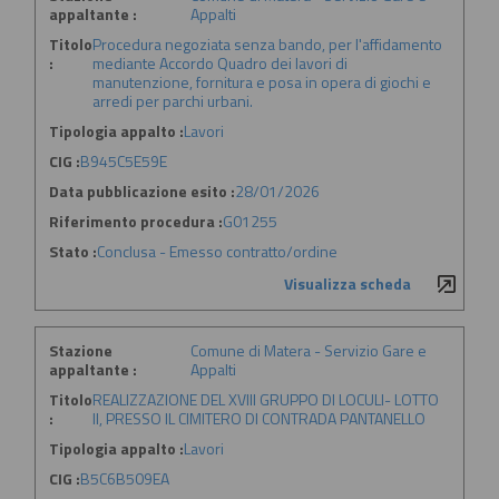
appaltante :
Appalti
Titolo
Procedura negoziata senza bando, per l'affidamento
:
mediante Accordo Quadro dei lavori di
manutenzione, fornitura e posa in opera di giochi e
arredi per parchi urbani.
Tipologia appalto :
Lavori
CIG :
B945C5E59E
Data pubblicazione esito :
28/01/2026
Riferimento procedura :
G01255
Stato :
Conclusa - Emesso contratto/ordine
Visualizza scheda
Stazione
Comune di Matera - Servizio Gare e
appaltante :
Appalti
Titolo
REALIZZAZIONE DEL XVIII GRUPPO DI LOCULI- LOTTO
:
II, PRESSO IL CIMITERO DI CONTRADA PANTANELLO
Tipologia appalto :
Lavori
CIG :
B5C6B509EA