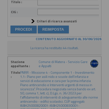
Titolo :
CIG :
Criteri di ricerca avanzati
CONTENUTO AGGIORNATO AL 30/06/2026
La ricerca ha restituito 44 risultati.
Stazione
Comune di Matera - Servizio Gare
appaltante :
e Appalti
Titolo
PNRR - Missione 4 - Componente 1 - Investimento
:
1.1- Piano per asili nido e scuole dell'infanzia e
servizi di educazione e cura per la prima infanzia
Piano antincendio e Interventi urgenti di messa in
sicurezza". Procedura negoziata senza bando ex art.
50, comma 1, lett. c), D.Lgs. n. 36/2023 per
l'affidamento di interventi di adeguamento alle norme
antincendio - edifici scolastici. CUP aggregati:
I68H25000820001-I68H25000830001-