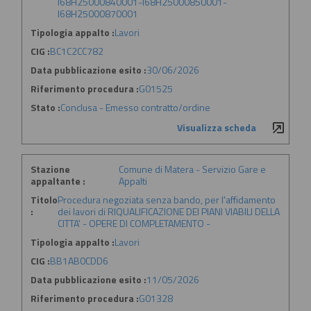
I68H25000840001-I68H25000850001-
I68H25000870001
Tipologia appalto :
Lavori
CIG :
BC1C2CC782
Data pubblicazione esito :
30/06/2026
Riferimento procedura :
G01525
Stato :
Conclusa - Emesso contratto/ordine
Visualizza scheda
Stazione
Comune di Matera - Servizio Gare e
appaltante :
Appalti
Titolo
Procedura negoziata senza bando, per l'affidamento
:
dei lavori di RIQUALIFICAZIONE DEI PIANI VIABILI DELLA
CITTA' - OPERE DI COMPLETAMENTO -
Tipologia appalto :
Lavori
CIG :
BB1AB0CDD6
Data pubblicazione esito :
11/05/2026
Riferimento procedura :
G01328