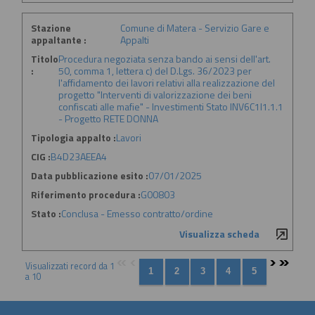
Stazione
Comune di Matera - Servizio Gare e
appaltante :
Appalti
Titolo
Procedura negoziata senza bando ai sensi dell'art.
:
50, comma 1, lettera c) del D.Lgs. 36/2023 per
l'affidamento dei lavori relativi alla realizzazione del
progetto "Interventi di valorizzazione dei beni
confiscati alle mafie" - Investimenti Stato INV6C1I1.1.1
- Progetto RETE DONNA
Tipologia appalto :
Lavori
CIG :
B4D23AEEA4
Data pubblicazione esito :
07/01/2025
Riferimento procedura :
G00803
Stato :
Conclusa - Emesso contratto/ordine
Visualizza scheda
Visualizzati record da 1
a 10