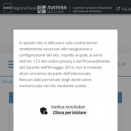
Regione Basilicata
Vai al
sito:
www.comune.matera.it
In questo sito si utilizzano solo cookie tecnici
strettamente necessari alla navigazione e
configurazione del sito, rispetto ai quali, ai sensi
dell'art. 122 del codice privacy e del Provvedimento
07/08/2026 20:18
del Garante dell'8 maggio 2014, non è richiesto
alcun consenso da parte dell'interessato.
Nessun dato personale degli utenti viene
Sei qui:
Home
»
Elenco operatori economici
»
Esiti affidamenti
memorizzato nel sito mediante cookie.
Esiti affidamenti
Verifica Anti-Robot
Criteri di ricerca
Clicca per iniziare
Stazione
appaltante :