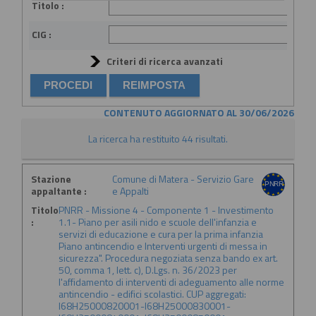
Titolo :
CIG :
Criteri di ricerca avanzati
CONTENUTO AGGIORNATO AL 30/06/2026
La ricerca ha restituito 44 risultati.
Stazione
Comune di Matera - Servizio Gare
appaltante :
e Appalti
Titolo
PNRR - Missione 4 - Componente 1 - Investimento
:
1.1- Piano per asili nido e scuole dell'infanzia e
servizi di educazione e cura per la prima infanzia
Piano antincendio e Interventi urgenti di messa in
sicurezza". Procedura negoziata senza bando ex art.
50, comma 1, lett. c), D.Lgs. n. 36/2023 per
l'affidamento di interventi di adeguamento alle norme
antincendio - edifici scolastici. CUP aggregati:
I68H25000820001-I68H25000830001-