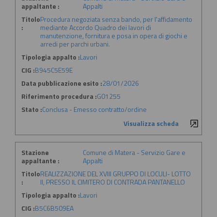
appaltante :
Appalti
Titolo
Procedura negoziata senza bando, per l'affidamento
:
mediante Accordo Quadro dei lavori di
manutenzione, fornitura e posa in opera di giochi e
arredi per parchi urbani.
Tipologia appalto :
Lavori
CIG :
B945C5E59E
Data pubblicazione esito :
28/01/2026
Riferimento procedura :
G01255
Stato :
Conclusa - Emesso contratto/ordine
Visualizza scheda
Stazione
Comune di Matera - Servizio Gare e
appaltante :
Appalti
Titolo
REALIZZAZIONE DEL XVIII GRUPPO DI LOCULI- LOTTO
:
II, PRESSO IL CIMITERO DI CONTRADA PANTANELLO
Tipologia appalto :
Lavori
CIG :
B5C6B509EA