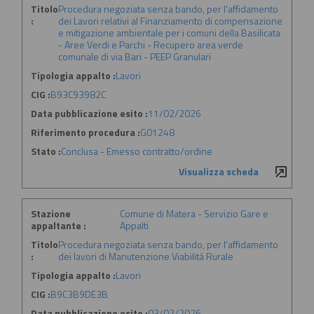
Titolo
Procedura negoziata senza bando, per l'affidamento
:
dei Lavori relativi al Finanziamento di compensazione
e mitigazione ambientale per i comuni della Basilicata
- Aree Verdi e Parchi - Recupero area verde
comunale di via Bari - PEEP Granulari
Tipologia appalto :
Lavori
CIG :
B93C93982C
Data pubblicazione esito :
11/02/2026
Riferimento procedura :
G01248
Stato :
Conclusa - Emesso contratto/ordine
Visualizza scheda
Stazione
Comune di Matera - Servizio Gare e
appaltante :
Appalti
Titolo
Procedura negoziata senza bando, per l'affidamento
:
dei lavori di Manutenzione Viabilità Rurale
Tipologia appalto :
Lavori
CIG :
B9C3B9DE3B
Data pubblicazione esito :
03/02/2026