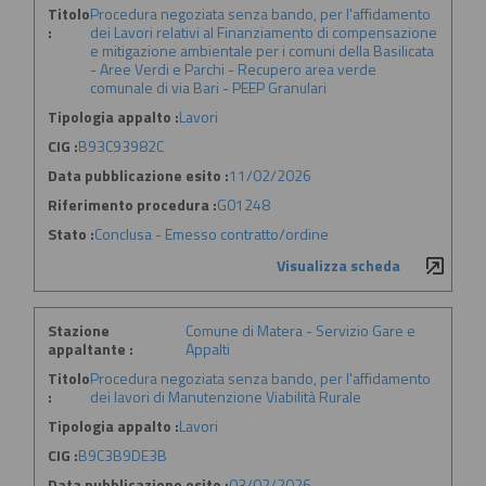
Titolo
Procedura negoziata senza bando, per l'affidamento
:
dei Lavori relativi al Finanziamento di compensazione
e mitigazione ambientale per i comuni della Basilicata
- Aree Verdi e Parchi - Recupero area verde
comunale di via Bari - PEEP Granulari
Tipologia appalto :
Lavori
CIG :
B93C93982C
Data pubblicazione esito :
11/02/2026
Riferimento procedura :
G01248
Stato :
Conclusa - Emesso contratto/ordine
Visualizza scheda
Stazione
Comune di Matera - Servizio Gare e
appaltante :
Appalti
Titolo
Procedura negoziata senza bando, per l'affidamento
:
dei lavori di Manutenzione Viabilità Rurale
Tipologia appalto :
Lavori
CIG :
B9C3B9DE3B
Data pubblicazione esito :
03/02/2026