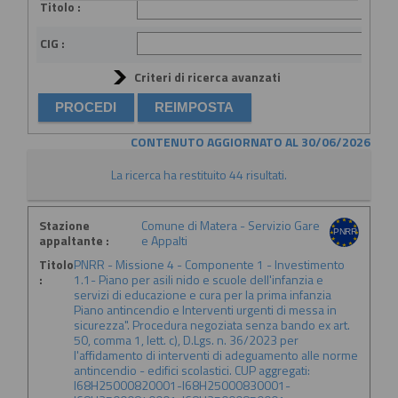
Titolo :
CIG :
Criteri di ricerca avanzati
CONTENUTO AGGIORNATO AL 30/06/2026
La ricerca ha restituito 44 risultati.
Stazione
Comune di Matera - Servizio Gare
appaltante :
e Appalti
Titolo
PNRR - Missione 4 - Componente 1 - Investimento
:
1.1- Piano per asili nido e scuole dell'infanzia e
servizi di educazione e cura per la prima infanzia
Piano antincendio e Interventi urgenti di messa in
sicurezza". Procedura negoziata senza bando ex art.
50, comma 1, lett. c), D.Lgs. n. 36/2023 per
l'affidamento di interventi di adeguamento alle norme
antincendio - edifici scolastici. CUP aggregati:
I68H25000820001-I68H25000830001-