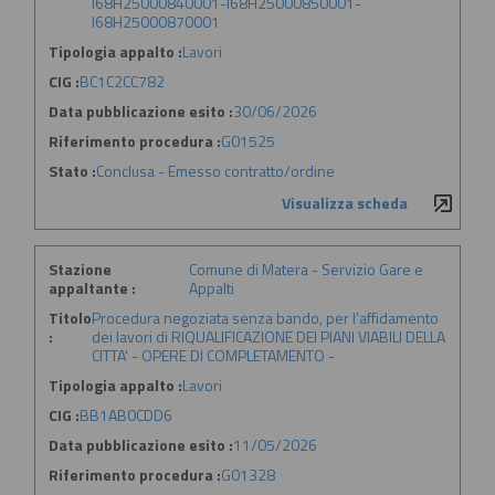
I68H25000840001-I68H25000850001-
I68H25000870001
Tipologia appalto :
Lavori
CIG :
BC1C2CC782
Data pubblicazione esito :
30/06/2026
Riferimento procedura :
G01525
Stato :
Conclusa - Emesso contratto/ordine
Visualizza scheda
Stazione
Comune di Matera - Servizio Gare e
appaltante :
Appalti
Titolo
Procedura negoziata senza bando, per l'affidamento
:
dei lavori di RIQUALIFICAZIONE DEI PIANI VIABILI DELLA
CITTA' - OPERE DI COMPLETAMENTO -
Tipologia appalto :
Lavori
CIG :
BB1AB0CDD6
Data pubblicazione esito :
11/05/2026
Riferimento procedura :
G01328