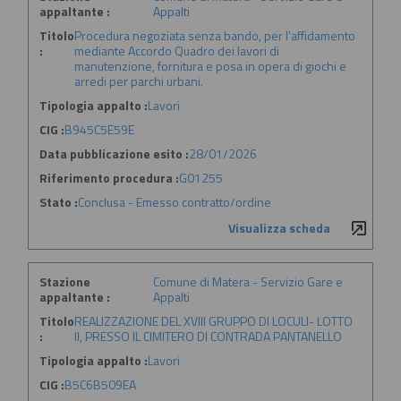
appaltante :
Appalti
Titolo
Procedura negoziata senza bando, per l'affidamento
:
mediante Accordo Quadro dei lavori di
manutenzione, fornitura e posa in opera di giochi e
arredi per parchi urbani.
Tipologia appalto :
Lavori
CIG :
B945C5E59E
Data pubblicazione esito :
28/01/2026
Riferimento procedura :
G01255
Stato :
Conclusa - Emesso contratto/ordine
Visualizza scheda
Stazione
Comune di Matera - Servizio Gare e
appaltante :
Appalti
Titolo
REALIZZAZIONE DEL XVIII GRUPPO DI LOCULI- LOTTO
:
II, PRESSO IL CIMITERO DI CONTRADA PANTANELLO
Tipologia appalto :
Lavori
CIG :
B5C6B509EA