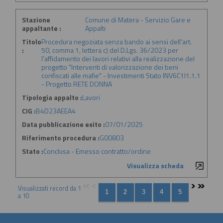
Stazione
Comune di Matera - Servizio Gare e
appaltante :
Appalti
Titolo
Procedura negoziata senza bando ai sensi dell'art.
:
50, comma 1, lettera c) del D.Lgs. 36/2023 per
l'affidamento dei lavori relativi alla realizzazione del
progetto "Interventi di valorizzazione dei beni
confiscati alle mafie" - Investimenti Stato INV6C1I1.1.1
- Progetto RETE DONNA
Tipologia appalto :
Lavori
CIG :
B4D23AEEA4
Data pubblicazione esito :
07/01/2025
Riferimento procedura :
G00803
Stato :
Conclusa - Emesso contratto/ordine
Visualizza scheda
Visualizzati record da 1
a 10