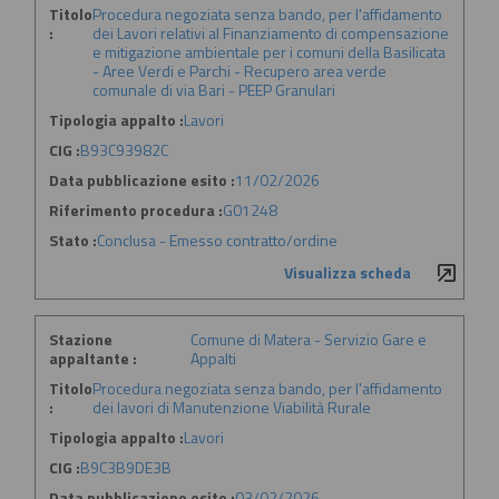
Titolo
Procedura negoziata senza bando, per l'affidamento
:
dei Lavori relativi al Finanziamento di compensazione
e mitigazione ambientale per i comuni della Basilicata
- Aree Verdi e Parchi - Recupero area verde
comunale di via Bari - PEEP Granulari
Tipologia appalto :
Lavori
CIG :
B93C93982C
Data pubblicazione esito :
11/02/2026
Riferimento procedura :
G01248
Stato :
Conclusa - Emesso contratto/ordine
Visualizza scheda
Stazione
Comune di Matera - Servizio Gare e
appaltante :
Appalti
Titolo
Procedura negoziata senza bando, per l'affidamento
:
dei lavori di Manutenzione Viabilità Rurale
Tipologia appalto :
Lavori
CIG :
B9C3B9DE3B
Data pubblicazione esito :
03/02/2026