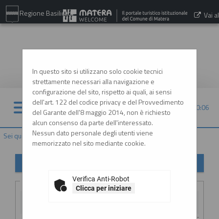
Regione Basilicata
Vai al
sito:
www.comune.matera.it
In questo sito si utilizzano solo cookie tecnici
strettamente necessari alla navigazione e
configurazione del sito, rispetto ai quali, ai sensi
dell'art. 122 del codice privacy e del Provvedimento
07/08/2026 10:06
del Garante dell'8 maggio 2014, non è richiesto
alcun consenso da parte dell'interessato.
Nessun dato personale degli utenti viene
Sei qui:
Home
»
Elenco operatori economici
»
Esiti affidamenti
memorizzato nel sito mediante cookie.
Esiti affidamenti
Verifica Anti-Robot
Criteri di ricerca
Clicca per iniziare
Stazione
appaltante :