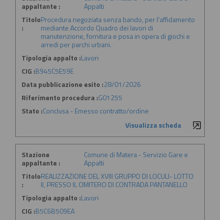
appaltante :
Appalti
Titolo
Procedura negoziata senza bando, per l'affidamento
:
mediante Accordo Quadro dei lavori di
manutenzione, fornitura e posa in opera di giochi e
arredi per parchi urbani.
Tipologia appalto :
Lavori
CIG :
B945C5E59E
Data pubblicazione esito :
28/01/2026
Riferimento procedura :
G01255
Stato :
Conclusa - Emesso contratto/ordine
Visualizza scheda
Stazione
Comune di Matera - Servizio Gare e
appaltante :
Appalti
Titolo
REALIZZAZIONE DEL XVIII GRUPPO DI LOCULI- LOTTO
:
II, PRESSO IL CIMITERO DI CONTRADA PANTANELLO
Tipologia appalto :
Lavori
CIG :
B5C6B509EA