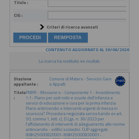
Titolo :
CIG :
Criteri di ricerca avanzati
CONTENUTO AGGIORNATO AL 30/06/2026
La ricerca ha restituito 44 risultati.
Stazione
Comune di Matera - Servizio Gare
appaltante :
e Appalti
Titolo
PNRR - Missione 4 - Componente 1 - Investimento
:
1.1- Piano per asili nido e scuole dell'infanzia e
servizi di educazione e cura per la prima infanzia
Piano antincendio e Interventi urgenti di messa in
sicurezza". Procedura negoziata senza bando ex art.
50, comma 1, lett. c), D.Lgs. n. 36/2023 per
l'affidamento di interventi di adeguamento alle norme
antincendio - edifici scolastici. CUP aggregati:
I68H25000820001-I68H25000830001-