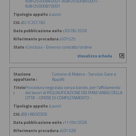
I68H25000840001-I68H25000850001-
I68H25000870001
Tipologia appalto :
Lavori
CIG :
BC1C2CC782
Data pubblicazione esito :
30/06/2026
Riferimento procedura :
G01525
Stato :
Conclusa - Emesso contratto/ordine
Visualizza scheda
Stazione
Comune di Matera - Servizio Gare e
appaltante :
Appalti
Titolo
Procedura negoziata senza bando, per l'affidamento
:
dei lavori di RIQUALIFICAZIONE DEI PIANI VIABILI DELLA
CITTA' - OPERE DI COMPLETAMENTO -
Tipologia appalto :
Lavori
CIG :
BB1AB0CDD6
Data pubblicazione esito :
11/05/2026
Riferimento procedura :
G01328