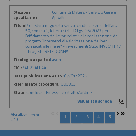
Stazione
Comune di Matera - Servizio Gare e
appaltante :
Appalti
Titolo
Procedura negoziata senza bando ai sensi dell'art.
:
50, comma 1, lettera c) del D.Lgs. 36/2023 per
l'affidamento dei lavori relativi alla realizzazione del
progetto "Interventi di valorizzazione dei beni
confiscati alle mafie" - Investimenti Stato INV6C1I1.1.1
- Progetto RETE DONNA
Tipologia appalto :
Lavori
CIG :
B4D23AEEA4
Data pubblicazione esito :
07/01/2025
Riferimento procedura :
G00803
Stato :
Conclusa - Emesso contratto/ordine
Visualizza scheda
Visualizzati record da 1
a 10