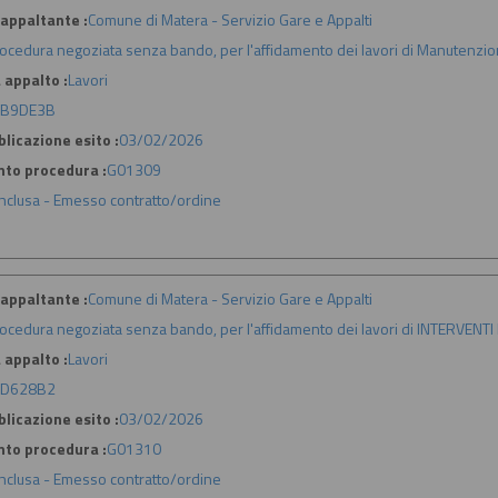
appaltante :
Comune di Matera - Servizio Gare e Appalti
ocedura negoziata senza bando, per l'affidamento dei lavori di Manutenzion
 appalto :
Lavori
3B9DE3B
licazione esito :
03/02/2026
nto procedura :
G01309
nclusa - Emesso contratto/ordine
appaltante :
Comune di Matera - Servizio Gare e Appalti
ocedura negoziata senza bando, per l'affidamento dei lavori di INTERVENT
 appalto :
Lavori
8D628B2
licazione esito :
03/02/2026
nto procedura :
G01310
nclusa - Emesso contratto/ordine