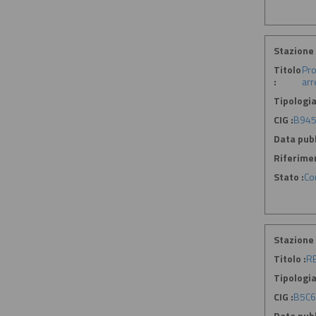
Stazione 
Titolo
Pro
:
arr
Tipologia
CIG :
B945
Data pubb
Riferime
Stato :
Co
Stazione 
Titolo :
RE
Tipologia
CIG :
B5C6
Data pubb