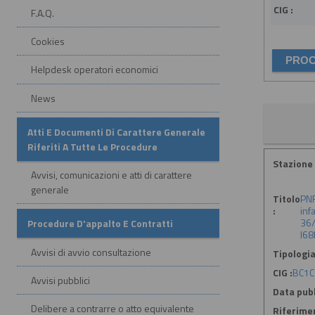
CIG :
F.A.Q.
Cookies
Helpdesk operatori economici
News
Atti E Documenti Di Carattere Generale
Riferiti A Tutte Le Procedure
Stazione 
Avvisi, comunicazioni e atti di carattere
generale
Titolo
PNR
:
inf
36/
Procedure D'appalto E Contratti
I6
Avvisi di avvio consultazione
Tipologia
CIG :
BC1C
Avvisi pubblici
Data pubb
Delibere a contrarre o atto equivalente
Riferime