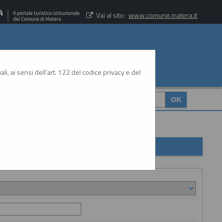
Vai al sito:
www.comune.matera.it
li, ai sensi dell'art. 122 del codice privacy e del
CERCA
: