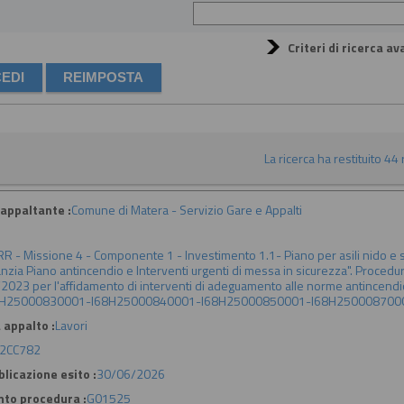
Criteri di ricerca av
La ricerca ha restituito 44 r
appaltante :
Comune di Matera - Servizio Gare e Appalti
R - Missione 4 - Componente 1 - Investimento 1.1- Piano per asili nido e sc
anzia Piano antincendio e Interventi urgenti di messa in sicurezza". Procedur
2023 per l'affidamento di interventi di adeguamento alle norme antincendio
8H25000830001-I68H25000840001-I68H25000850001-I68H250008700
 appalto :
Lavori
2CC782
licazione esito :
30/06/2026
nto procedura :
G01525