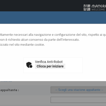
Gare Telematiche
rettamente necessari alla navigazione e configurazione del sito, rispetto ai qua
on è richiesto alcun consenso da parte dell'interessato.
zzato nel sito mediante cookie.
A
A
GRAFICA
TESTO
ALTO CONTRASTO
A
Verifica Anti-Robot
Clicca per iniziare
fidamenti
i ricerca
 appaltante :