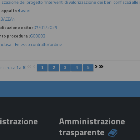
lizzazione del progetto "Interventi di valorizzazione dei beni confiscati al
 appalto :
Lavori
3AEEA4
licazione esito :
07/01/2025
nto procedura :
G00803
nclusa - Emesso contratto/ordine
 record da 1 a 10
istrazione
Amministrazione
trasparente