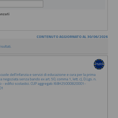
anzati
CONTENUTO AGGIORNATO AL 30/06/2026
isultati.
uole dell'infanzia e servizi di educazione e cura per la prima
a negoziata senza bando ex art. 50, comma 1, lett. c), D.Lgs. n.
 - edifici scolastici. CUP aggregati: I68H25000820001-
01