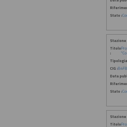
Riferime
Stato :
Co
Stazione 
Titolo
Pro
:
"Co
Tipologia
CIG :
B4FB
Data pubb
Riferime
Stato :
Co
Stazione 
Titolo
Pro