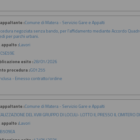
appaltante :
Comune di Matera - Servizio Gare e Appalti
cedura negoziata senza bando, per l'affidamento mediante Accordo Quadro d
edi per parchi urbani.
 appalto :
Lavori
C5E59E
licazione esito :
28/01/2026
nto procedura :
G01255
nclusa - Emesso contratto/ordine
appaltante :
Comune di Matera - Servizio Gare e Appalti
ALIZZAZIONE DEL XVIII GRUPPO DI LOCULI- LOTTO II, PRESSO IL CIMITERO
 appalto :
Lavori
B509EA
licazione esito :
13/05/2025