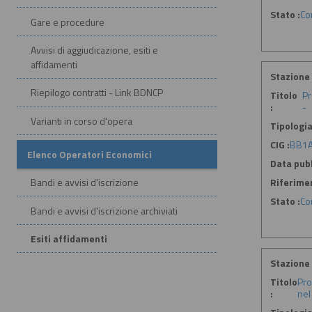
Stato :
Co
Gare e procedure
Avvisi di aggiudicazione, esiti e
affidamenti
Stazione 
Riepilogo contratti - Link BDNCP
Titolo
Pr
:
-
Varianti in corso d'opera
Tipologia
CIG :
BB1
Elenco Operatori Economici
Data pubb
Riferime
Bandi e avvisi d'iscrizione
Stato :
Co
Bandi e avvisi d'iscrizione archiviati
Esiti affidamenti
Stazione 
Titolo
Pro
:
nel