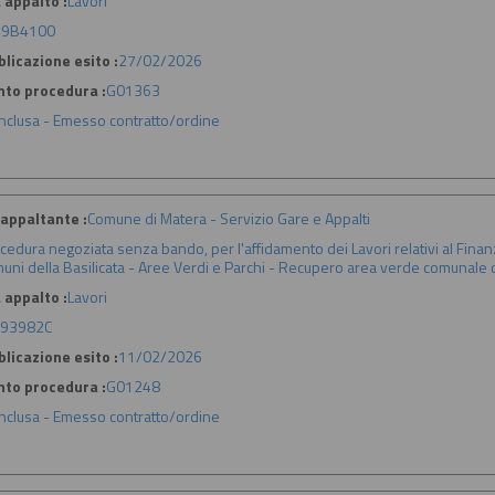
 appalto :
Lavori
49B4100
licazione esito :
27/02/2026
nto procedura :
G01363
nclusa - Emesso contratto/ordine
appaltante :
Comune di Matera - Servizio Gare e Appalti
cedura negoziata senza bando, per l'affidamento dei Lavori relativi al Fin
uni della Basilicata - Aree Verdi e Parchi - Recupero area verde comunale di
 appalto :
Lavori
93982C
licazione esito :
11/02/2026
nto procedura :
G01248
nclusa - Emesso contratto/ordine