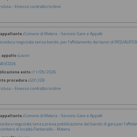
nclusa - Emesso contratto/ordine
appaltante :
Comune di Matera - Servizio Gare e Appalti
ocedura negoziata senza bando, per l'affidamento dei lavori di RIQUALIFI
 appalto :
Lavori
AB0CDD6
licazione esito :
11/05/2026
nto procedura :
G01328
nclusa - Emesso contratto/ordine
appaltante :
Comune di Matera - Servizio Gare e Appalti
cedura negoziata senza previa pubblicazione del bando di gara per l'affidamen
 cimitero di località Pantanello - Matera