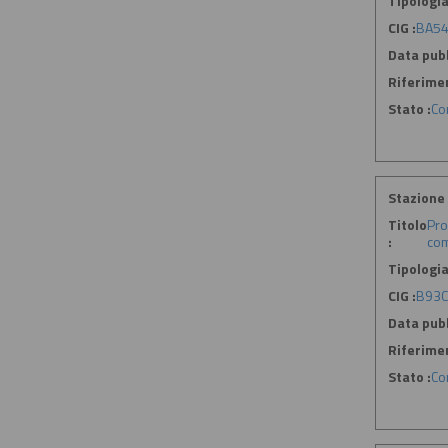
Tipologia
CIG :
BA5
Data pubb
Riferime
Stato :
Co
Stazione 
Titolo
Pro
:
com
Tipologia
CIG :
B93C
Data pubb
Riferime
Stato :
Co