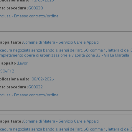
nto procedura :
G00838
nclusa - Emesso contratto/ordine
appaltante :
Comune di Matera - Servizio Gare e Appalti
cedura negoziata senza bando ai sensi dell'art. 50, comma 1, lettera c) del D.
mpletamento opere di urbanizzazione e viabilità Zona 33 - Via La Martella
 appalto :
Lavori
904F12
licazione esito :
06/02/2025
nto procedura :
G00832
nclusa - Emesso contratto/ordine
appaltante :
Comune di Matera - Servizio Gare e Appalti
cedura negoziata senza bando ai sensi dell'art. 50, comma 1, lettera c) del D.