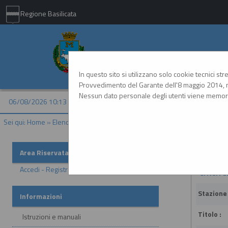
Regione Basilicata
Comune di Matera - 
In questo sito si utilizzano solo cookie tecnici st
Provvedimento del Garante dell'8 maggio 2014, n
Nessun dato personale degli utenti viene memori
06/08/2026 10:13
Sei qui:
Home
»
Elenco operatori economici
»
Esiti affidamenti
Esiti af
Area Riservata
Accedi - Registrati
Criteri d
Stazione
Informazioni
Titolo :
Istruzioni e manuali