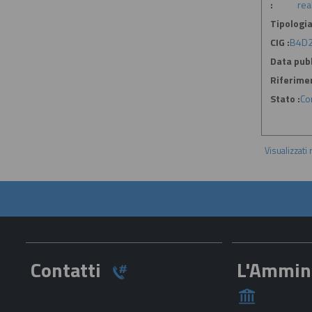
:
rea
Tipologia
CIG :
B4D2
Data pubb
Riferime
Stato :
Co
Visualizzati
Contatti
L'Ammin