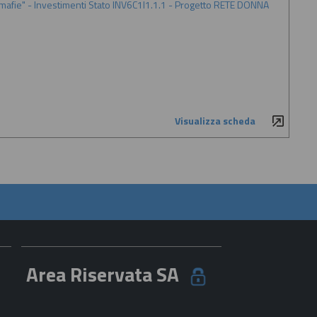
le mafie" - Investimenti Stato INV6C1I1.1.1 - Progetto RETE DONNA
Visualizza scheda
Area Riservata SA