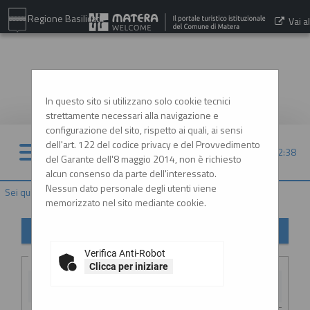
Regione Basilicata
Vai al
sito:
www.comune.matera.it
In questo sito si utilizzano solo cookie tecnici
strettamente necessari alla navigazione e
configurazione del sito, rispetto ai quali, ai sensi
dell'art. 122 del codice privacy e del Provvedimento
10/08/2026 12:38
del Garante dell'8 maggio 2014, non è richiesto
alcun consenso da parte dell'interessato.
Nessun dato personale degli utenti viene
Sei qui:
Home
»
Elenco operatori economici
»
Esiti affidamenti
memorizzato nel sito mediante cookie.
Esiti affidamenti
Verifica Anti-Robot
Criteri di ricerca
Clicca per iniziare
Stazione
appaltante :