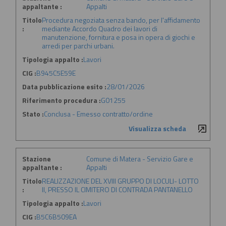
appaltante :
Appalti
Titolo
Procedura negoziata senza bando, per l'affidamento
:
mediante Accordo Quadro dei lavori di
manutenzione, fornitura e posa in opera di giochi e
arredi per parchi urbani.
Tipologia appalto :
Lavori
CIG :
B945C5E59E
Data pubblicazione esito :
28/01/2026
Riferimento procedura :
G01255
Stato :
Conclusa - Emesso contratto/ordine
Visualizza scheda
Stazione
Comune di Matera - Servizio Gare e
appaltante :
Appalti
Titolo
REALIZZAZIONE DEL XVIII GRUPPO DI LOCULI- LOTTO
:
II, PRESSO IL CIMITERO DI CONTRADA PANTANELLO
Tipologia appalto :
Lavori
CIG :
B5C6B509EA