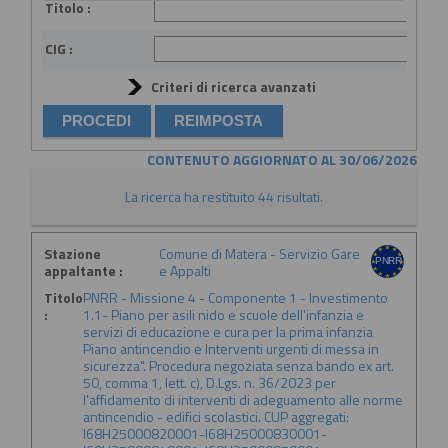
Titolo :
CIG :
Criteri di ricerca avanzati
CONTENUTO AGGIORNATO AL 30/06/2026
La ricerca ha restituito 44 risultati.
Stazione
Comune di Matera - Servizio Gare
appaltante :
e Appalti
Titolo
PNRR - Missione 4 - Componente 1 - Investimento
:
1.1- Piano per asili nido e scuole dell'infanzia e
servizi di educazione e cura per la prima infanzia
Piano antincendio e Interventi urgenti di messa in
sicurezza". Procedura negoziata senza bando ex art.
50, comma 1, lett. c), D.Lgs. n. 36/2023 per
l'affidamento di interventi di adeguamento alle norme
antincendio - edifici scolastici. CUP aggregati:
I68H25000820001-I68H25000830001-