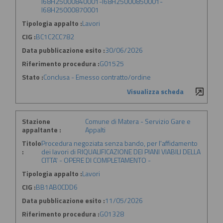
I68H25000840001-I68H25000850001-
I68H25000870001
Tipologia appalto :
Lavori
CIG :
BC1C2CC782
Data pubblicazione esito :
30/06/2026
Riferimento procedura :
G01525
Stato :
Conclusa - Emesso contratto/ordine
Visualizza scheda
Stazione
Comune di Matera - Servizio Gare e
appaltante :
Appalti
Titolo
Procedura negoziata senza bando, per l'affidamento
:
dei lavori di RIQUALIFICAZIONE DEI PIANI VIABILI DELLA
CITTA' - OPERE DI COMPLETAMENTO -
Tipologia appalto :
Lavori
CIG :
BB1AB0CDD6
Data pubblicazione esito :
11/05/2026
Riferimento procedura :
G01328