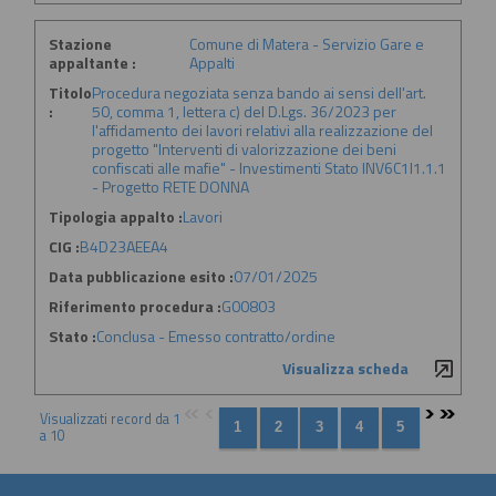
Stazione
Comune di Matera - Servizio Gare e
appaltante :
Appalti
Titolo
Procedura negoziata senza bando ai sensi dell'art.
:
50, comma 1, lettera c) del D.Lgs. 36/2023 per
l'affidamento dei lavori relativi alla realizzazione del
progetto "Interventi di valorizzazione dei beni
confiscati alle mafie" - Investimenti Stato INV6C1I1.1.1
- Progetto RETE DONNA
Tipologia appalto :
Lavori
CIG :
B4D23AEEA4
Data pubblicazione esito :
07/01/2025
Riferimento procedura :
G00803
Stato :
Conclusa - Emesso contratto/ordine
Visualizza scheda
Visualizzati record da 1
a 10