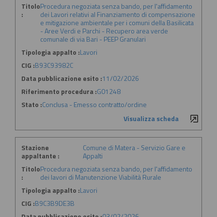
Titolo
Procedura negoziata senza bando, per l'affidamento
:
dei Lavori relativi al Finanziamento di compensazione
e mitigazione ambientale per i comuni della Basilicata
- Aree Verdi e Parchi - Recupero area verde
comunale di via Bari - PEEP Granulari
Tipologia appalto :
Lavori
CIG :
B93C93982C
Data pubblicazione esito :
11/02/2026
Riferimento procedura :
G01248
Stato :
Conclusa - Emesso contratto/ordine
Visualizza scheda
Stazione
Comune di Matera - Servizio Gare e
appaltante :
Appalti
Titolo
Procedura negoziata senza bando, per l'affidamento
:
dei lavori di Manutenzione Viabilità Rurale
Tipologia appalto :
Lavori
CIG :
B9C3B9DE3B
Data pubblicazione esito :
03/02/2026