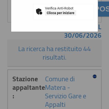
Verifica Anti-Robot
Clicca per iniziare
CONTENUTO AGGIORNATO AL
30/06/2026
La ricerca ha restituito 44
risultati.
Stazione
Comune di
appaltante
Matera -
:
Servizio Gare e
Appalti