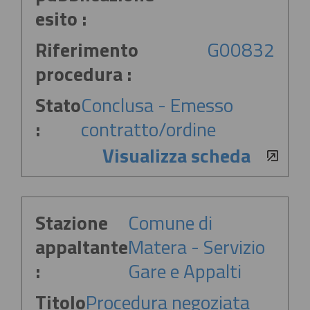
esito :
Riferimento
G00832
procedura :
Stato
Conclusa - Emesso
:
contratto/ordine
Visualizza scheda
Stazione
Comune di
appaltante
Matera - Servizio
:
Gare e Appalti
Titolo
Procedura negoziata