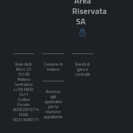
Area
Riservata
SA
Viale Aldo
Comune di
Bandi di
Moro 32
matera
gara e
75100
contratti
Matera
Centralino:
(+39) 0835
Accesso
2411
agli
Codice
applicativi
Fiscale:
per la
80002870774
stazione
P.IVA:
appaltante
00313580771