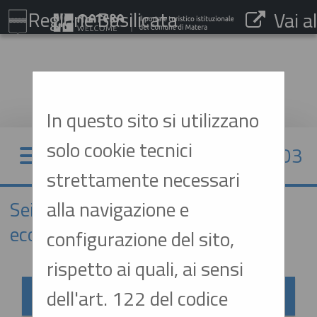
Regione Basilicata
Vai al
sito:
www.comune.matera.it
In questo sito si utilizzano
solo cookie tecnici
07/08/2026 20:03
strettamente necessari
alla navigazione e
Sei qui:
Home
»
Elenco operatori
economici
»
Esiti affidamenti
configurazione del sito,
rispetto ai quali, ai sensi
Esiti affidamenti
dell'art. 122 del codice