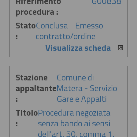
Riferimento
G00838
procedura :
Stato
Conclusa - Emesso
:
contratto/ordine
Visualizza scheda
Stazione
Comune di
appaltante
Matera - Servizio
:
Gare e Appalti
Titolo
Procedura negoziata
:
senza bando ai sensi
dell'art. 50, comma 1,