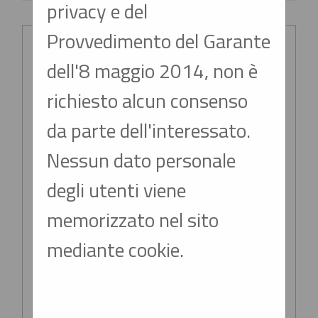
privacy e del
Criteri di ricerca
Provvedimento del Garante
dell'8 maggio 2014, non è
Stazione
appaltante
richiesto alcun consenso
:
da parte dell'interessato.
Nessun dato personale
Titolo :
degli utenti viene
memorizzato nel sito
CIG :
mediante cookie.
Criteri di ricerca
avanzati