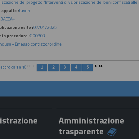
lizzazione del progetto "Interventi di valorizzazione dei beni confiscati al
 appalto :
Lavori
3AEEA4
licazione esito :
07/01/2025
nto procedura :
G00803
nclusa - Emesso contratto/ordine
 record da 1 a 10
istrazione
Amministrazione
trasparente