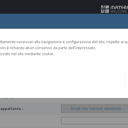
Gare Telematiche
rettamente necessari alla navigazione e configurazione del sito, rispetto ai qua
on è richiesto alcun consenso da parte dell'interessato.
zzato nel sito mediante cookie.
A
A
GRAFICA
TESTO
ALTO CONTRASTO
A
fidamenti
i ricerca
 appaltante :