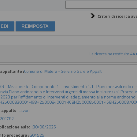
Criteri di ricerca av
La ricerca ha restituito 44 r
appaltante :
Comune di Matera - Servizio Gare e Appalti
R - Missione 4 - Componente 1 - Investimento 1.1- Piano per asili nido e sc
anzia Piano antincendio e Interventi urgenti di messa in sicurezza". Procedur
2023 per l'affidamento di interventi di adeguamento alle norme antincendio
8H25000830001-I68H25000840001-I68H25000850001-I68H250008700
 appalto :
Lavori
2CC782
licazione esito :
30/06/2026
nto procedura :
G01525