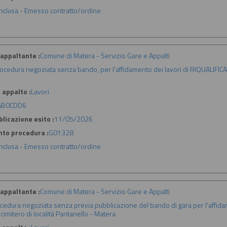
nclusa - Emesso contratto/ordine
appaltante :
Comune di Matera - Servizio Gare e Appalti
ocedura negoziata senza bando, per l'affidamento dei lavori di RIQUALIFI
 appalto :
Lavori
AB0CDD6
licazione esito :
11/05/2026
nto procedura :
G01328
nclusa - Emesso contratto/ordine
appaltante :
Comune di Matera - Servizio Gare e Appalti
cedura negoziata senza previa pubblicazione del bando di gara per l'affidamen
 cimitero di località Pantanello - Matera