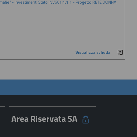
le mafie" - Investimenti Stato INV6C1I1.1.1 - Progetto RETE DONNA
Visualizza scheda
Area Riservata SA