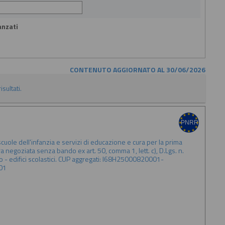
anzati
CONTENUTO AGGIORNATO AL 30/06/2026
isultati.
uole dell'infanzia e servizi di educazione e cura per la prima
a negoziata senza bando ex art. 50, comma 1, lett. c), D.Lgs. n.
 - edifici scolastici. CUP aggregati: I68H25000820001-
01