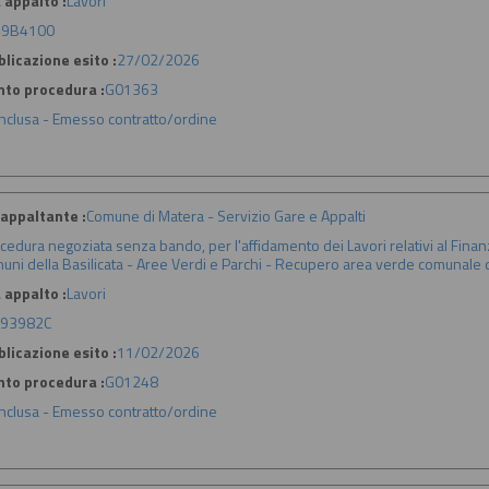
 appalto :
Lavori
49B4100
licazione esito :
27/02/2026
nto procedura :
G01363
nclusa - Emesso contratto/ordine
appaltante :
Comune di Matera - Servizio Gare e Appalti
cedura negoziata senza bando, per l'affidamento dei Lavori relativi al Fin
uni della Basilicata - Aree Verdi e Parchi - Recupero area verde comunale di
 appalto :
Lavori
93982C
licazione esito :
11/02/2026
nto procedura :
G01248
nclusa - Emesso contratto/ordine