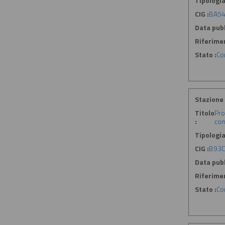
Tipologia
CIG :
BA5
Data pubb
Riferime
Stato :
Co
Stazione 
Titolo
Pro
:
com
Tipologia
CIG :
B93C
Data pubb
Riferime
Stato :
Co