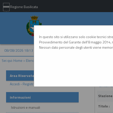
Regione Basilicata
Comune di Matera - 
In questo sito si utilizzano solo cookie tecnici st
Provvedimento del Garante dell'8 maggio 2014, n
Nessun dato personale degli utenti viene memori
08/08/2026 18:13
Sei qui:
Home
»
Elenco operatori economici
»
Esiti affidamenti
Esiti af
Area Riservata
Accedi - Registrati
Criteri d
Stazione
Informazioni
Titolo :
Istruzioni e manuali