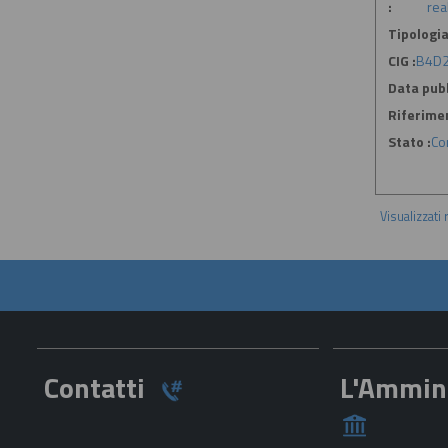
:
rea
Tipologia
CIG :
B4D2
Data pubb
Riferime
Stato :
Co
Visualizzati
Contatti
L'Ammin