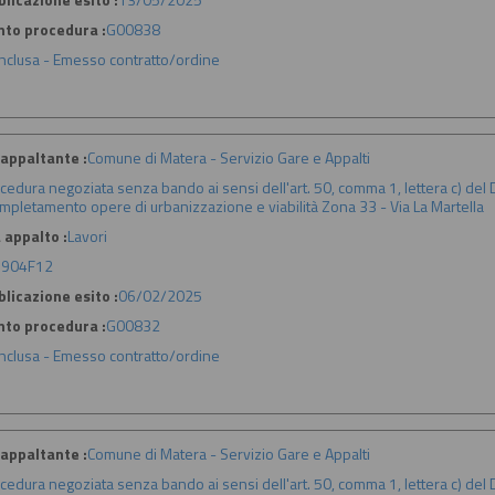
nto procedura :
G00838
nclusa - Emesso contratto/ordine
appaltante :
Comune di Matera - Servizio Gare e Appalti
cedura negoziata senza bando ai sensi dell'art. 50, comma 1, lettera c) del D.
mpletamento opere di urbanizzazione e viabilità Zona 33 - Via La Martella
 appalto :
Lavori
904F12
licazione esito :
06/02/2025
nto procedura :
G00832
nclusa - Emesso contratto/ordine
appaltante :
Comune di Matera - Servizio Gare e Appalti
cedura negoziata senza bando ai sensi dell'art. 50, comma 1, lettera c) del D.