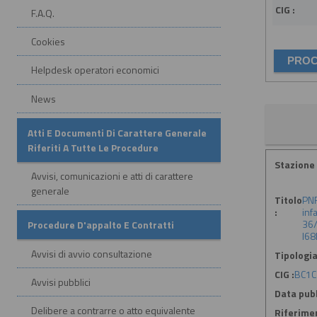
CIG :
F.A.Q.
Cookies
Helpdesk operatori economici
News
Atti E Documenti Di Carattere Generale
Riferiti A Tutte Le Procedure
Stazione 
Avvisi, comunicazioni e atti di carattere
generale
Titolo
PNR
:
inf
36/
Procedure D'appalto E Contratti
I6
Avvisi di avvio consultazione
Tipologia
CIG :
BC1C
Avvisi pubblici
Data pubb
Delibere a contrarre o atto equivalente
Riferime