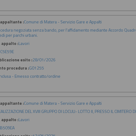
appaltante :
Comune di Matera - Servizio Gare e Appalti
cedura negoziata senza bando, per l'affidamento mediante Accordo Quadro d
edi per parchi urbani.
 appalto :
Lavori
C5E59E
licazione esito :
28/01/2026
nto procedura :
G01255
nclusa - Emesso contratto/ordine
appaltante :
Comune di Matera - Servizio Gare e Appalti
ALIZZAZIONE DEL XVIII GRUPPO DI LOCULI- LOTTO II, PRESSO IL CIMITERO
 appalto :
Lavori
B509EA
licazione esito :
13/05/2025