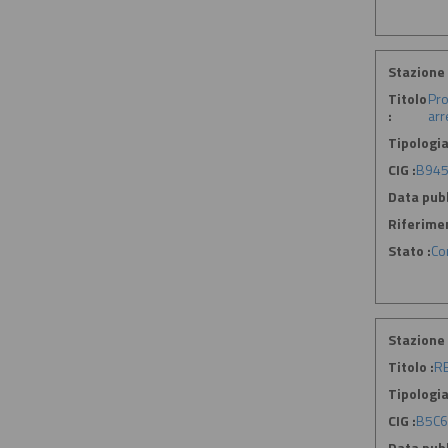
Stazione 
Titolo
Pro
:
arr
Tipologia
CIG :
B945
Data pubb
Riferime
Stato :
Co
Stazione 
Titolo :
RE
Tipologia
CIG :
B5C6
Data pubb