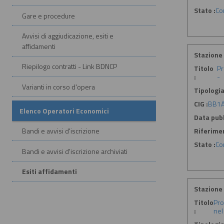
Stato :
Co
Gare e procedure
Avvisi di aggiudicazione, esiti e
affidamenti
Stazione 
Riepilogo contratti - Link BDNCP
Titolo
Pr
:
-
Varianti in corso d'opera
Tipologia
CIG :
BB1
Elenco Operatori Economici
Data pubb
Riferime
Bandi e avvisi d'iscrizione
Stato :
Co
Bandi e avvisi d'iscrizione archiviati
Esiti affidamenti
Stazione 
Titolo
Pro
:
nel