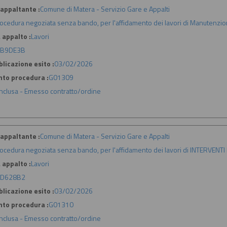
appaltante :
Comune di Matera - Servizio Gare e Appalti
ocedura negoziata senza bando, per l'affidamento dei lavori di Manutenzion
 appalto :
Lavori
3B9DE3B
licazione esito :
03/02/2026
nto procedura :
G01309
nclusa - Emesso contratto/ordine
appaltante :
Comune di Matera - Servizio Gare e Appalti
ocedura negoziata senza bando, per l'affidamento dei lavori di INTERVENT
 appalto :
Lavori
8D628B2
licazione esito :
03/02/2026
nto procedura :
G01310
nclusa - Emesso contratto/ordine