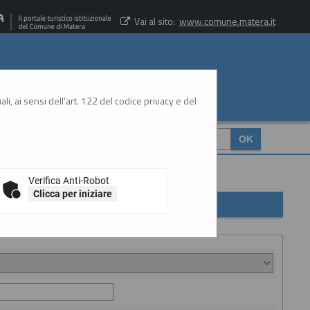
Vai al sito:
www.comune.matera.it
li, ai sensi dell'art. 122 del codice privacy e del
CERCA
:
Verifica Anti-Robot
Clicca per iniziare