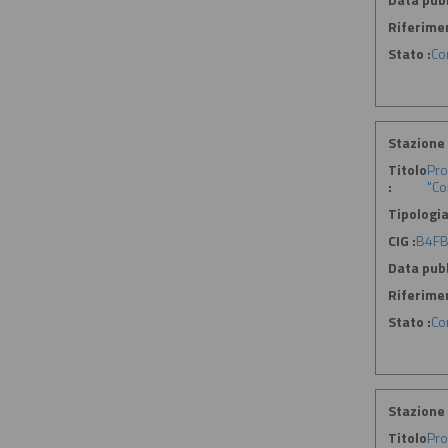
Riferime
Stato :
Co
Stazione 
Titolo
Pro
:
"Co
Tipologia
CIG :
B4FB
Data pubb
Riferime
Stato :
Co
Stazione 
Titolo
Pro